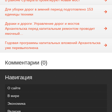
В районе Сульфата проектируют новый мост
Для уборки дорог в зимний период подготовлено 153
единицы техники
Дураки и дороги: Управление дорог и мостов
Архангельска перед капитальным ремонтом проводит
ямочный…
Годовая программы капитальных вложений Архангельска
уже перевыполнена
Комментарии (0)
Навигация
О сайте
В мире
Экономика
Религия