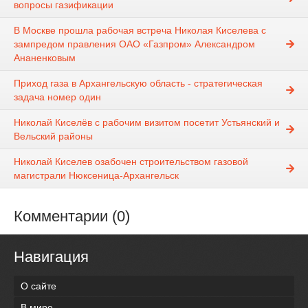
вопросы газификации
В Москве прошла рабочая встреча Николая Киселева с
зампредом правления ОАО «Газпром» Александром
Ананенковым
Приход газа в Архангельскую область - стратегическая
задача номер один
Николай Киселёв с рабочим визитом посетит Устьянский и
Вельский районы
Николай Киселев озабочен строительством газовой
магистрали Нюксеница-Архангельск
Комментарии (0)
Навигация
О сайте
В мире