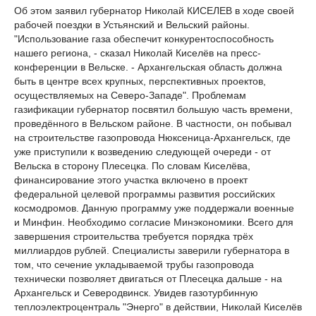
Об этом заявил губернатор Николай КИСЕЛЕВ в ходе своей
рабочей поездки в Устьянский и Вельский районы.
"Использование газа обеспечит конкурентоспособность
нашего региона, - сказал Николай Киселёв на пресс-
конференции в Вельске. - Архангельская область должна
быть в центре всех крупных, перспективных проектов,
осуществляемых на Северо-Западе". Проблемам
газификации губернатор посвятил большую часть времени,
проведённого в Вельском районе. В частности, он побывал
на строительстве газопровода Нюксеница-Архангельск, где
уже приступили к возведению следующей очереди - от
Вельска в сторону Плесецка. По словам Киселёва,
финансирование этого участка включено в проект
федеральной целевой программы развития российских
космодромов. Данную программу уже поддержали военные
и Минфин. Необходимо согласие Минэкономики. Всего для
завершения строительства требуется порядка трёх
миллиардов рублей. Специалисты заверили губернатора в
том, что сечение укладываемой трубы газопровода
технически позволяет двигаться от Плесецка дальше - на
Архангельск и Северодвинск. Увидев газотурбинную
теплоэлектроцентраль "Энерго" в действии, Николай Киселёв