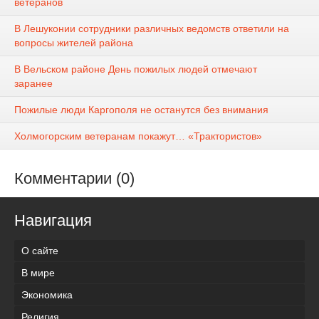
ветеранов
В Лешуконии сотрудники различных ведомств ответили на
вопросы жителей района
В Вельском районе День пожилых людей отмечают
заранее
Пожилые люди Каргополя не останутся без внимания
Холмогорским ветеранам покажут… «Трактористов»
Комментарии (0)
Навигация
О сайте
В мире
Экономика
Религия