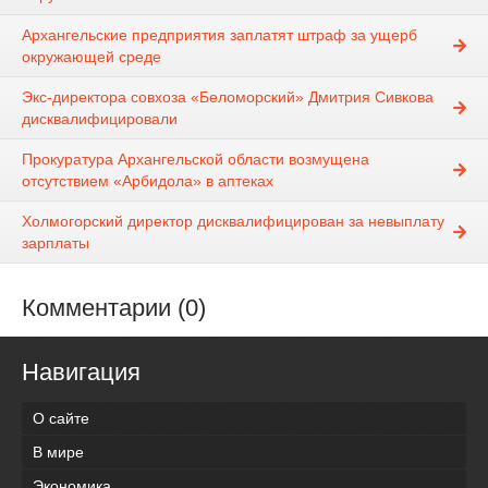
Архангельские предприятия заплатят штраф за ущерб
окружающей среде
Экс-директора совхоза «Беломорский» Дмитрия Сивкова
дисквалифицировали
Прокуратура Архангельской области возмущена
отсутствием «Арбидола» в аптеках
Холмогорский директор дисквалифицирован за невыплату
зарплаты
Комментарии (0)
Навигация
О сайте
В мире
Экономика