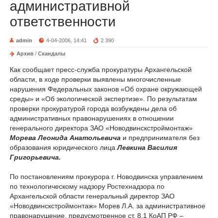
административной
ответственности
admin
4-04-2006, 14:41
2 390
Архив
/
Скандалы
Как сообщает пресс-служба прокуратуры Архангельской
области, в ходе проверки выявлены многочисленные
нарушения Федеральных законов «Об охране окружающей
среды» и «Об экологической экспертизе». По результатам
проверки прокуратурой города возбуждены дела об
административных правонарушениях в отношении
генерального директора ЗАО «Новодвинскстроймонтаж»
Морева Леонида Анатольевича
и предпринимателя без
образования юридического лица
Левкина Василия
Григорьевича.
По постановлениям прокурора г. Новодвинска управлением
по технологическому надзору Ростехнадзора по
Архангельской области генеральный директор ЗАО
«Новодвинскстроймонтаж» Морев Л.А. за административное
правонарушение, предусмотренное ст. 8.1 КоАП РФ –