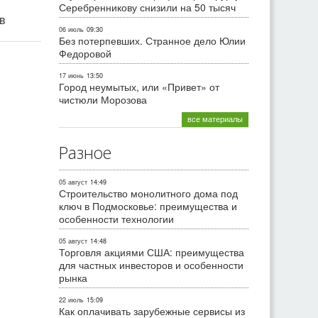
Серебренникову снизили на 50 тысяч
ив
06 июль
09:30
Без потерпевших. Странное дело Юлии
Федоровой
17 июнь
13:50
Город неумытых, или «Привет» от
чистюли Морозова
все материалы
Разное
05 август
14:49
Строительство монолитного дома под
ключ в Подмосковье: преимущества и
особенности технологии
05 август
14:48
Торговля акциями США: преимущества
для частных инвесторов и особенности
рынка
22 июль
15:09
Как оплачивать зарубежные сервисы из