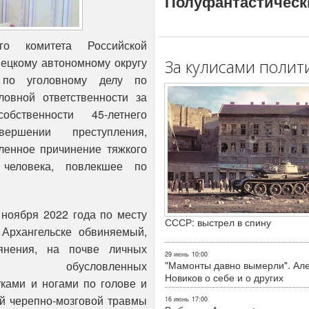
Полуфантастическ
го комитета Российской
нецкому автономному округу
За кулисами полит
 по уголовному делу по
овной ответственности за
бственности 45-летнего
ршении преступления,
ленное причинение тяжкого
человека, повлекшее по
 ноября 2022 года по месту
СССР: выстрел в спину
Архангельске обвиняемый,
ьянения, на почве личных
29 июнь
10:00
, обусловленных
"Мамонты давно вымерли". Ал
Новиков о себе и о других
ками и ногами по голове и
ой черепно-мозговой травмы
16 июнь
17:00