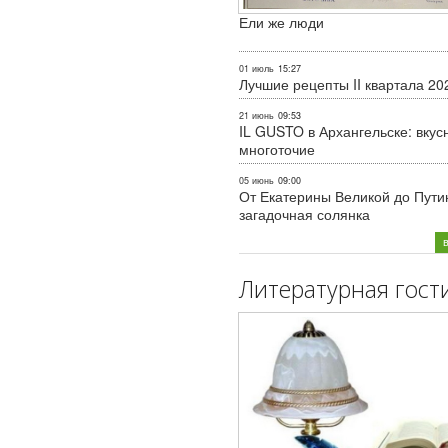
Ели же люди
01 июль
15:27
Лучшие рецепты II квартала 20
21 июнь
09:53
IL GUSTO в Архангельске: вкус
многоточие
05 июнь
09:00
От Екатерины Великой до Пути
загадочная солянка
Литературная гост