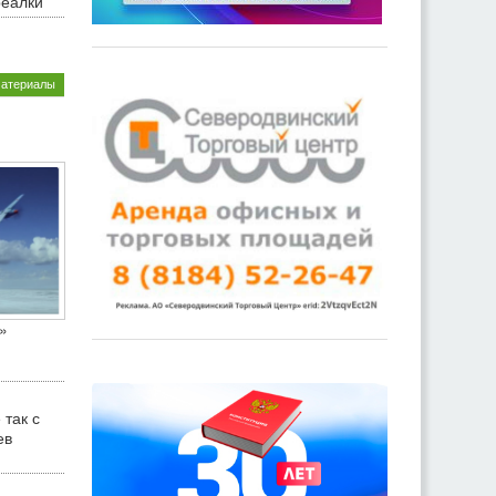
реалки
материалы
»
 так с
ев