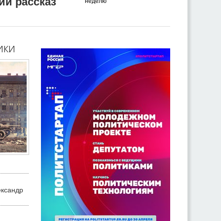
ий рассказ
неделю
ики
ександр