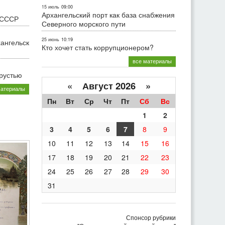
15 июль
09:00
Архангельский порт как база снабжения
 СССР
Северного морского пути
25 июнь
10:19
хангельск
Кто хочет стать коррупционером?
все материалы
грустью
«
Август 2026 »
материалы
Пн
Вт
Ср
Чт
Пт
Сб
Вс
1
2
3
4
5
6
7
8
9
10
11
12
13
14
15
16
17
18
19
20
21
22
23
24
25
26
27
28
29
30
31
Спонсор рубрики