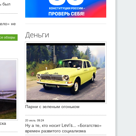
ь был
ело» не
Деньги
се обзоры
Парни с зеленым огоньком
20 июль
09:24
ска
Ну а те, кто носит Levi’s... «Богатство»
времен развитого социализма