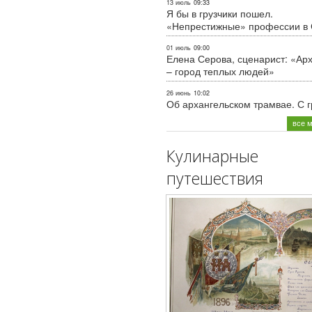
13 июль
09:33
Я бы в грузчики пошел.
«Непрестижные» профессии в
01 июль
09:00
Елена Серова, сценарист: «Ар
– город теплых людей»
26 июнь
10:02
Об архангельском трамвае. С 
все 
Кулинарные
путешествия