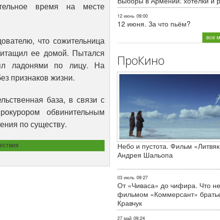
Выборы в Армении: хотелки и 
тельное время на месте
12 июнь
09:00
12 июня. За что пьём?
все 
ователю, что сожительница
ритащил ее домой. Пытался
ПроКино
рял ладонями по лицу. На
ез признаков жизни.
льственная база, в связи с
рокурором обвинительным
ения по существу.
ествия
Небо и пустота. Фильм «Литвяк
Андрея Шальопа
03 июль
09:27
От «Чиваса» до чифира. Что не
фильмом «Коммерсант» брать
Кравчук
27 май
09:24