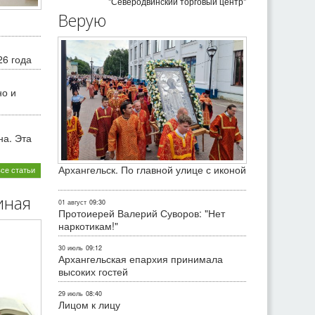
"Северодвинский торговый центр"
Верую
26 года
но и
на. Эта
Архангельск. По главной улице с иконой
все статьи
иная
01 август
09:30
Протоиерей Валерий Суворов: "Нет
наркотикам!"
30 июль
09:12
Архангельская епархия принимала
высоких гостей
29 июль
08:40
Лицом к лицу