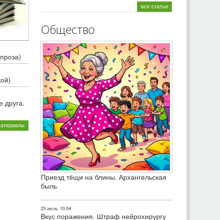
все статьи
Общество
проза)
кой)
 друга.
материалы
Приезд тёщи на блины. Архангельская
быль
23 июль
10:04
Вкус поражения. Штраф нейрохирургу