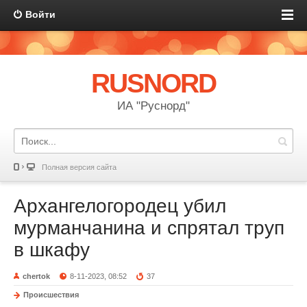
Войти
RUSNORD
ИА "Руснорд"
Полная версия сайта
Архангелогородец убил
мурманчанина и спрятал труп
в шкафу
chertok
8-11-2023, 08:52
37
Происшествия