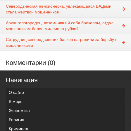
Северодвинская пенсионерка, увлекающаяся БАДами,
стала жертвой мошенников
Архангелогородец, возомнивший себя брокером, отдал
мошенникам более миллиона рублей
Сотрудниц северодвинских банков наградили за борьбу с
мошенниками
Комментарии (0)
Навигация
О сайте
В мире
Экономика
Религия
Криминал