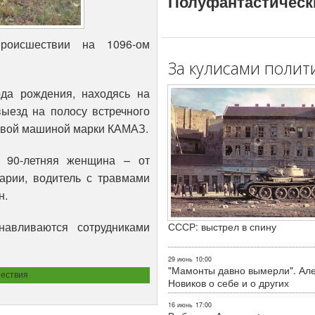
Полуфантастическ
роисшествии на 1096-ом
За кулисами полит
да рождения, находясь на
ыезд на полосу встречного
зовой машиной марки КАМАЗ.
 90-летняя женщина – от
арии, водитель с травмами
н.
навливаются сотрудниками
СССР: выстрел в спину
29 июнь
10:00
"Мамонты давно вымерли". Ал
ествия
Новиков о себе и о других
16 июнь
17:00