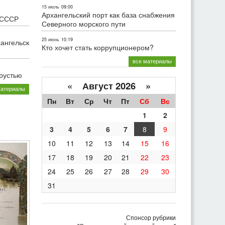
15 июль
09:00
Архангельский порт как база снабжения
 СССР
Северного морского пути
25 июнь
10:19
хангельск
Кто хочет стать коррупционером?
все материалы
грустью
«
Август 2026 »
материалы
Пн
Вт
Ср
Чт
Пт
Сб
Вс
1
2
3
4
5
6
7
8
9
10
11
12
13
14
15
16
17
18
19
20
21
22
23
24
25
26
27
28
29
30
31
Спонсор рубрики