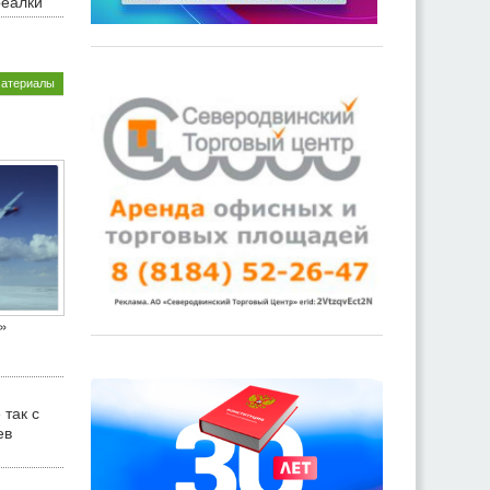
реалки
материалы
»
 так с
ев