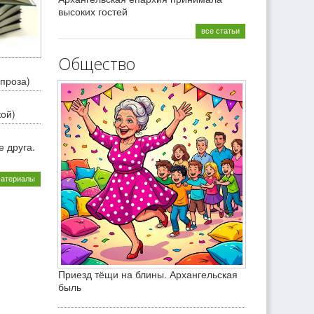
высоких гостей
все статьи
Общество
проза)
кой)
 друга.
материалы
Приезд тёщи на блины. Архангельская
быль