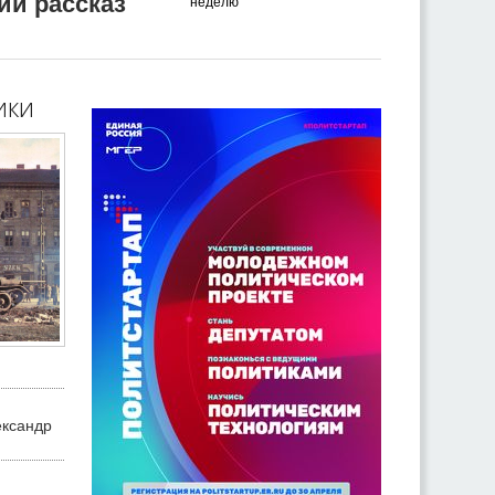
ий рассказ
неделю
ики
ександр