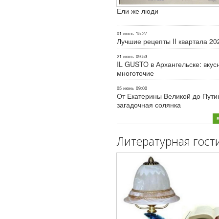
Ели же люди
01 июль
15:27
Лучшие рецепты II квартала 20
21 июнь
09:53
IL GUSTO в Архангельске: вкус
многоточие
05 июнь
09:00
От Екатерины Великой до Пути
загадочная солянка
Литературная гост