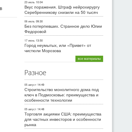
23 июль
10:04
Вкус поражения. Штраф нейрохирургу
ив
Серебренникову снизили на 50 тысяч
06 июль
09:30
Без потерпевших. Странное дело Юлии
Федоровой
17 июнь
13:50
Город неумытых, или «Привет» от
чистюли Морозова
все материалы
Разное
05 август
14:49
Строительство монолитного дома под
ключ в Подмосковье: преимущества и
особенности технологии
05 август
14:48
Торговля акциями США: преимущества
для частных инвесторов и особенности
рынка