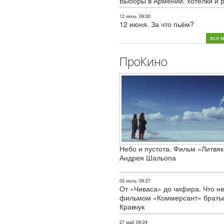
Выборы в Армении: хотелки и 
12 июнь
09:00
12 июня. За что пьём?
все 
ПроКино
Небо и пустота. Фильм «Литвяк
Андрея Шальопа
03 июль
09:27
От «Чиваса» до чифира. Что не
фильмом «Коммерсант» брать
Кравчук
27 май
09:24