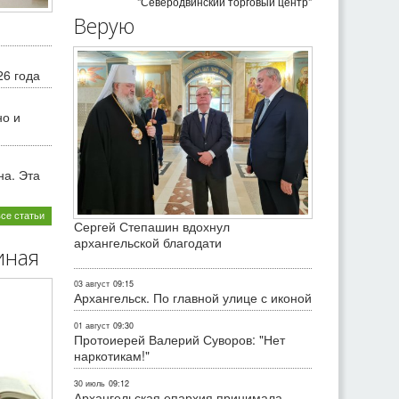
"Северодвинский торговый центр"
Верую
26 года
но и
на. Эта
все статьи
Сергей Степашин вдохнул
архангельской благодати
иная
03 август
09:15
Архангельск. По главной улице с иконой
01 август
09:30
Протоиерей Валерий Суворов: "Нет
наркотикам!"
30 июль
09:12
Архангельская епархия принимала