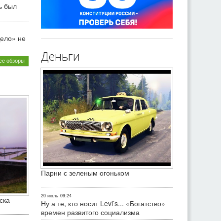
ь был
ело» не
Деньги
се обзоры
Парни с зеленым огоньком
20 июль
09:24
ска
Ну а те, кто носит Levi’s... «Богатство»
времен развитого социализма