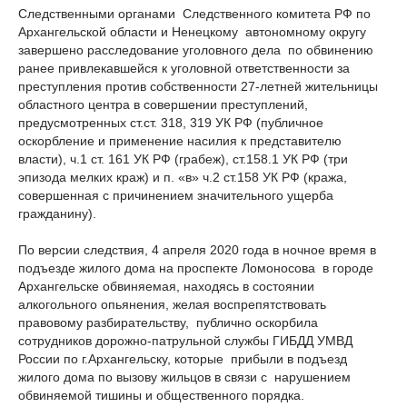
Следственными органами Следственного комитета РФ по
Архангельской области и Ненецкому автономному округу
завершено расследование уголовного дела по обвинению
ранее привлекавшейся к уголовной ответственности за
преступления против собственности 27-летней жительницы
областного центра в совершении преступлений,
предусмотренных ст.ст. 318, 319 УК РФ (публичное
оскорбление и применение насилия к представителю
власти), ч.1 ст. 161 УК РФ (грабеж), ст.158.1 УК РФ (три
эпизода мелких краж) и п. «в» ч.2 ст.158 УК РФ (кража,
совершенная с причинением значительного ущерба
гражданину).
По версии следствия, 4 апреля 2020 года в ночное время в
подъезде жилого дома на проспекте Ломоносова в городе
Архангельске обвиняемая, находясь в состоянии
алкогольного опьянения, желая воспрепятствовать
правовому разбирательству, публично оскорбила
сотрудников дорожно-патрульной службы ГИБДД УМВД
России по г.Архангельску, которые прибыли в подъезд
жилого дома по вызову жильцов в связи с нарушением
обвиняемой тишины и общественного порядка.