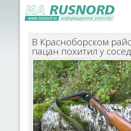
В Красноборском рай
пацан похитил у сосе