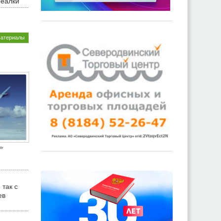
реалки
материалы
»
 так с
ев