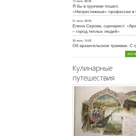
13 июль
09:33
Я бы в грузчики пошел.
«Непрестижные» профессии в
01 июль
09:00
Елена Серова, сценарист: «Ар
– город теплых людей»
26 июнь
10:02
Об архангельском трамвае. С 
все 
Кулинарные
путешествия