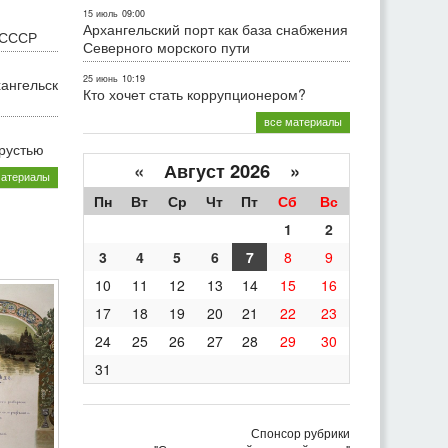
15 июль
09:00
Архангельский порт как база снабжения
 СССР
Северного морского пути
25 июнь
10:19
хангельск
Кто хочет стать коррупционером?
все материалы
грустью
«
Август 2026 »
материалы
Пн
Вт
Ср
Чт
Пт
Сб
Вс
1
2
3
4
5
6
7
8
9
10
11
12
13
14
15
16
17
18
19
20
21
22
23
24
25
26
27
28
29
30
31
Спонсор рубрики