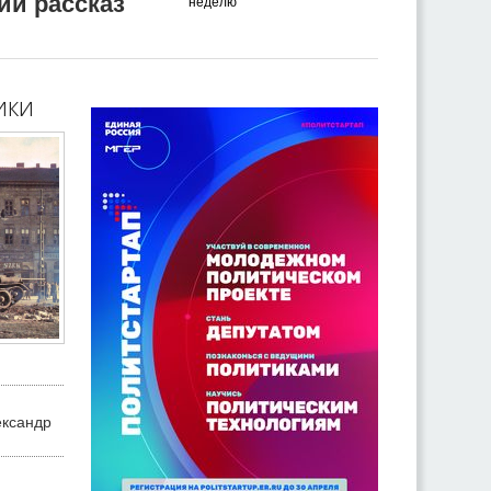
ий рассказ
неделю
ики
ександр