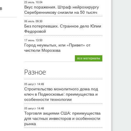
23 июль
10:04
Вкус поражения. Штраф нейрохирургу
ив
Серебренникову снизили на 50 тысяч
06 июль
09:30
Без потерпевших. Странное дело Юлии
Федоровой
17 июнь
13:50
Город неумытых, или «Привет» от
чистюли Морозова
все материалы
Разное
05 август
14:49
Строительство монолитного дома под
ключ в Подмосковье: преимущества и
особенности технологии
05 август
14:48
Торговля акциями США: преимущества
для частных инвесторов и особенности
рынка