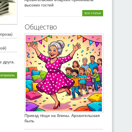
высоких гостей
все статьи
Общество
проза)
кой)
 друга.
материалы
Приезд тёщи на блины. Архангельская
быль