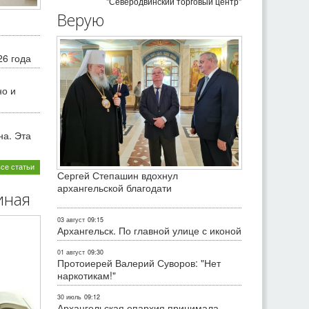
"Северодвинский торговый центр"
Верую
26 года
но и
на. Эта
все статьи
Сергей Степашин вдохнул
архангельской благодати
иная
03 август
09:15
Архангельск. По главной улице с иконой
01 август
09:30
Протоиерей Валерий Суворов: "Нет
наркотикам!"
30 июль
09:12
Архангельская епархия принимала