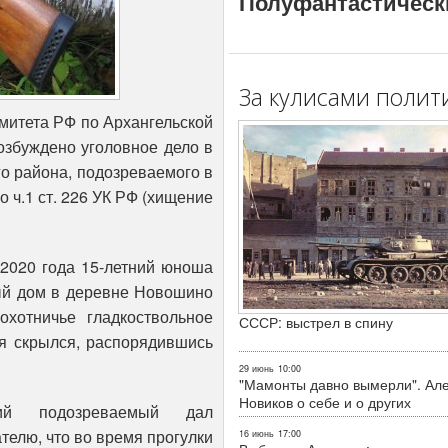
Полуфантастическ
За кулисами полит
митета РФ по Архангельской
озбуждено уголовное дело в
о района, подозреваемого в
 ч.1 ст. 226 УК РФ (хищение
 2020 года 15-летний юноша
ный дом в деревне Новошино
охотничье гладкоствольное
СССР: выстрел в спину
я скрылся, распорядившись
29 июнь
10:00
"Мамонты давно вымерли". Ал
Новиков о себе и о других
ий подозреваемый дал
телю, что во время прогулки
16 июнь
17:00