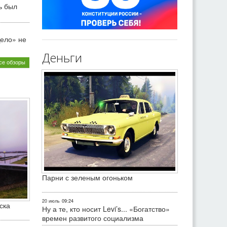
ь был
ело» не
Деньги
се обзоры
Парни с зеленым огоньком
20 июль
09:24
ска
Ну а те, кто носит Levi’s... «Богатство»
времен развитого социализма