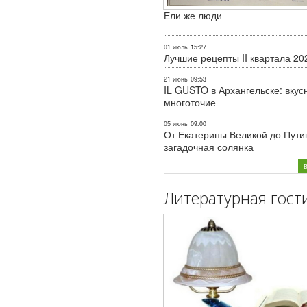
Ели же люди
01 июль
15:27
Лучшие рецепты II квартала 20
21 июнь
09:53
IL GUSTO в Архангельске: вкус
многоточие
05 июнь
09:00
От Екатерины Великой до Пути
загадочная солянка
Литературная гост