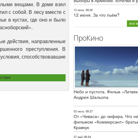
Выборы в Армении: хотелки и 
еплыми вещами. В доме взял
12 июнь
09:00
тил с собой. В лесу вместе с
12 июня. За что пьём?
е в кустах, где оно и было
все 
асноборский».
ПроКино
ые действия, направленные
ершенного преступления. В
 условия, способствовавшие
ствия
Небо и пустота. Фильм «Литвяк
Андрея Шальопа
03 июль
09:27
От «Чиваса» до чифира. Что не
фильмом «Коммерсант» брать
Кравчук
27 май
09:24