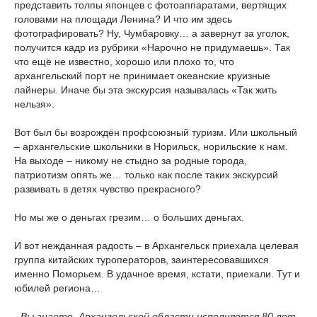
представить толпы японцев с фотоаппаратами, вертящих
головами на площади Ленина? И что им здесь
фотографировать? Ну, Чумбаровку… а завернут за уголок,
получится кадр из рубрики «Нарочно не придумаешь». Так
что ещё не известно, хорошо или плохо то, что
архангельский порт не принимает океанские круизные
лайнеры. Иначе бы эта экскурсия называлась «Так жить
нельзя».
Вот был бы возрождён профсоюзный туризм. Или школьный
– архангельские школьники в Норильск, норильские к нам.
На выходе – никому не стыдно за родные города,
патриотизм опять же… только как после таких экскурсий
развивать в детях чувство прекрасного?
Но мы же о деньгах грезим… о больших деньгах.
И вот нежданная радость – в Архангельск приехала целевая
группа китайских туроператоров, заинтересовавшихся
именно Поморьем. В удачное время, кстати, приехали. Тут и
юбилей региона…
- Вы знаете, Архангельской области исполняется 80 лет.