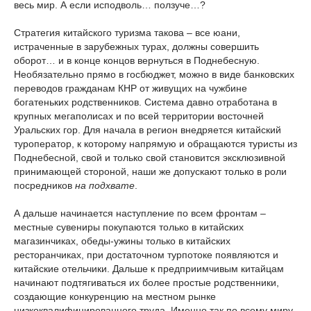
весь мир. А если исподволь… ползуче…?
Стратегия китайского туризма такова – все юани,
истраченные в зарубежных турах, должны совершить
оборот… и в конце концов вернуться в Поднебесную.
Необязательно прямо в госбюджет, можно в виде банковских
переводов гражданам КНР от живущих на чужбине
богатеньких родственников. Система давно отработана в
крупных мегаполисах и по всей территории восточней
Уральских гор. Для начала в регион внедряется китайский
туроператор, к которому напрямую и обращаются туристы из
Поднебесной, свой и только свой становится эксклюзивной
принимающей стороной, наши же допускают только в роли
посредников
на подхвате
.
А дальше начинается наступление по всем фронтам –
местные сувениры покупаются только в китайских
магазинчиках, обеды-ужины только в китайских
ресторанчиках, при достаточном турпотоке появляются и
китайские отельчики. Дальше к предприимчивым китайцам
начинают подтягиваться их более простые родственники,
создающие конкуренцию на местном рынке
низкоквалифицированного труда. Именно так по всему миру