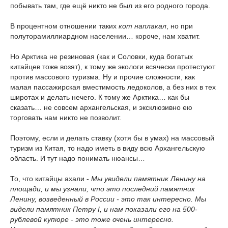
побывать там, где ещё никто не был из его родного города.
В процентном отношении таких
кот наплакал
, но при
полуторамиллиардном населении… короче, нам хватит.
Но Арктика не резиновая (как и Соловки, куда богатых
китайцев тоже возят), к тому же экологи всячески протестуют
против массового туризма. Ну и прочие сложности, как
малая пассажирская вместимость ледоколов, а без них в тех
широтах и делать нечего. К тому же Арктика… как бы
сказать… не совсем архангельская, и эксклюзивно ею
торговать нам никто не позволит.
Поэтому, если и делать ставку (хотя бы в умах) на массовый
туризм из Китая, то надо иметь в виду всю Архангельскую
область. И тут надо понимать нюансы…
То, что китайцы ахали -
Мы увидели памятник Ленину на
площади, и мы узнали, что это последний памятник
Ленину, возведенный в России - это так интересно. Мы
видели памятник Петру I, и нам показали его на 500-
рублевой купюре - это тоже очень интересно.