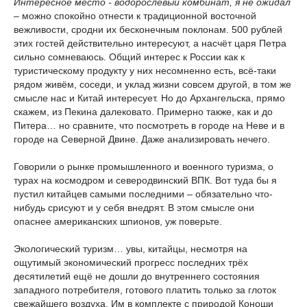
Интересное место - водорослевый комбинат, я не ожидал
– можно спокойно отнести к традиционной восточной
вежливости, сродни их бесконечным поклонам. 500 рублей
этих гостей действительно интересуют, а насчёт царя Петра
сильно сомневаюсь. Общий интерес к России как к
туристическому продукту у них несомненно есть, всё-таки
рядом живём, соседи, и уклад жизни совсем другой, в том же
смысле нас и Китай интересует. Но до Архангельска, прямо
скажем, из Пекина далековато. Примерно также, как и до
Питера… но сравните, что посмотреть в городе на Неве и в
городе на Северной Двине. Даже анализировать нечего.
Говорили о рынке промышленного и военного туризма, о
турах на космодром и северодвинский ВПК. Вот туда бы я
пустил китайцев самыми последними – обязательно что-
нибудь срисуют и у себя внедрят. В этом смысле они
опаснее американских шпионов, уж поверьте.
Экологический туризм… увы, китайцы, несмотря на
ощутимый экономический прогресс последних трёх
десятилетий ещё не дошли до внутреннего состояния
западного потребителя, готового платить только за глоток
свежайшего воздуха. Им в комплекте с природой Коноши