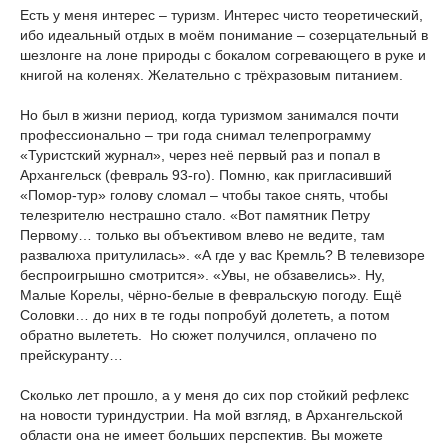
Есть у меня интерес – туризм. Интерес чисто теоретический,
ибо идеальный отдых в моём понимание – созерцательный в
шезлонге на лоне природы с бокалом согревающего в руке и
книгой на коленях. Желательно с трёхразовым питанием.
Но был в жизни период, когда туризмом занимался почти
профессионально – три года снимал телепрограмму
«Туристский журнал», через неё первый раз и попал в
Архангельск (февраль 93-го). Помню, как пригласивший
«Помор-тур» голову сломал – чтобы такое снять, чтобы
телезрителю нестрашно стало. «Вот памятник Петру
Первому… только вы объективом влево не ведите, там
развалюха притулилась». «А где у вас Кремль? В телевизоре
беспроигрышно смотрится». «Увы, не обзавелись». Ну,
Малые Корелы, чёрно-белые в февральскую погоду. Ещё
Соловки… до них в те годы попробуй долететь, а потом
обратно вылететь. Но сюжет получился, оплачено по
прейскуранту…
Сколько лет прошло, а у меня до сих пор стойкий рефлекс
на новости туриндустрии. На мой взгляд, в Архангельской
области она не имеет больших перспектив. Вы можете