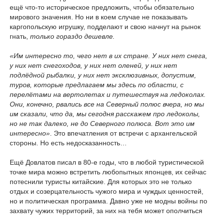
ещё что-то историческое предложить, чтобы обязательно
мирового значения. Но ни в коем случае не показывать
каргопольскую игрушку, подделают и свою начнут на рынок
гнать,
только гораздо дешевле.
«Им интересно то, чего нет в их стране. У них нет снега,
у них нет снегоходов, у них нет оленей, у них нет
подлёдной рыбалки, у них нет эксклюзивных, допустим,
туров, которые предлагаем мы здесь по области, с
перелётами на вертолетах и путешествуя на ледоколах.
Они, конечно, рвались все на Северный полюс вчера, но мы
им сказали, что да, мы сегодня расскажем про ледоколы,
но не так далеко, не до Северного полюса. Вот это им
интересно»
. Это впечатления от встречи с архангельской
стороны. Но есть недосказанность…
Ещё Довлатов писал в 80-е годы, что в любой туристической
точке мира можно встретить любопытных японцев, их сейчас
потеснили туристы китайские. Для которых это не только
отдых и созерцательность чужого мира и чуждых ценностей,
но и политическая программа. Давно уже не модны войны по
захвату чужих территорий, за них на тебя может ополчиться