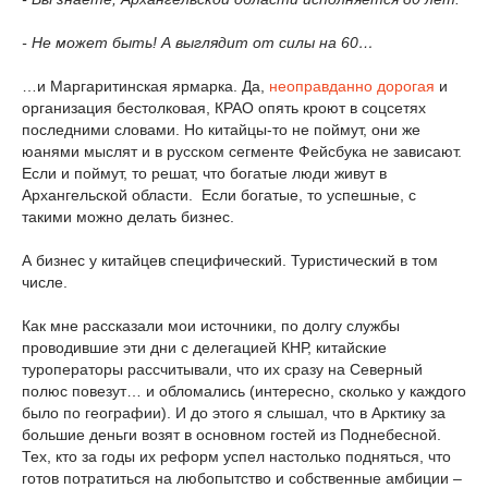
- Не может быть! А выглядит от силы на 60…
…и Маргаритинская ярмарка. Да,
неоправданно дорогая
и
организация бестолковая, КРАО опять кроют в соцсетях
последними словами. Но китайцы-то не поймут, они же
юанями мыслят и в русском сегменте Фейсбука не зависают.
Если и поймут, то решат, что богатые люди живут в
Архангельской области. Если богатые, то успешные, с
такими можно делать бизнес.
А бизнес у китайцев специфический. Туристический в том
числе.
Как мне рассказали мои источники, по долгу службы
проводившие эти дни с делегацией КНР, китайские
туроператоры рассчитывали, что их сразу на Северный
полюс повезут… и обломались (интересно, сколько у каждого
было по географии). И до этого я слышал, что в Арктику за
большие деньги возят в основном гостей из Поднебесной.
Тех, кто за годы их реформ успел настолько подняться, что
готов потратиться на любопытство и собственные амбиции –