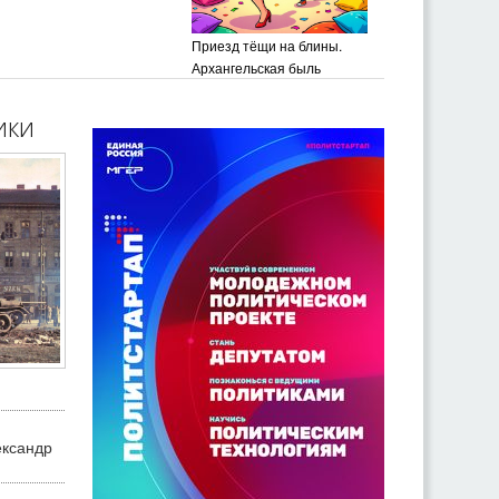
Приезд тёщи на блины.
Архангельская быль
ики
ександр