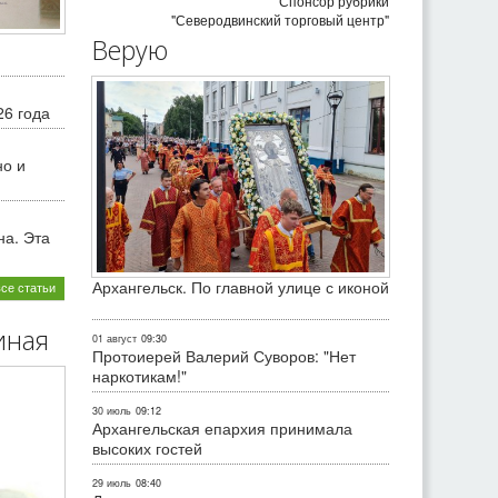
Спонсор рубрики
"Северодвинский торговый центр"
Верую
26 года
но и
на. Эта
Архангельск. По главной улице с иконой
все статьи
иная
01 август
09:30
Протоиерей Валерий Суворов: "Нет
наркотикам!"
30 июль
09:12
Архангельская епархия принимала
высоких гостей
29 июль
08:40