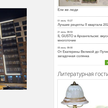
Ели же люди
01 июль
15:27
Лучшие рецепты II квартала 20
21 июнь
09:53
IL GUSTO в Архангельске: вкус
многоточие
05 июнь
09:00
От Екатерины Великой до Пути
загадочная солянка
Литературная гост