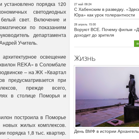
и установлено порядка 120
27 май
09:24
С Хабенским в разведку. «Здес
ономичных светодиодных
Юра» как урок толерантности
 белый свет. Включение и
28 апрель
15:00
оматически по показаниям
Воруют ВСЕ. Почему фильм «Д
руководитель департамента
доходит до зрителя
Андрей Учитель.
в
Жизнь
 архитектурное освещение
Аквилон REKA» в Соломбале
родвинске – на ЖК «Квартал
ов предусматривается при
лексов, прежде всего,
алях в столице Поморья и
вилон построила в Поморье
8 новых жилых комплексов.
День ВМФ в истории Архангель
и порядка 1,8 тыс. квартир.