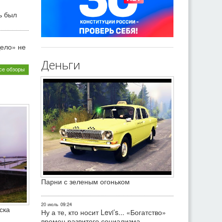
ь был
ело» не
Деньги
се обзоры
Парни с зеленым огоньком
20 июль
09:24
ска
Ну а те, кто носит Levi’s... «Богатство»
времен развитого социализма