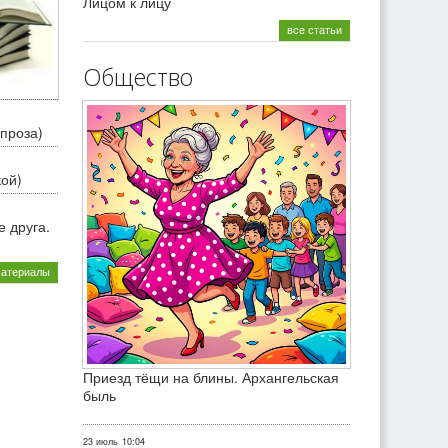
Лицом к лицу
все статьи
Общество
проза)
кой)
 друга.
материалы
Приезд тёщи на блины. Архангельская
быль
23 июль
10:04