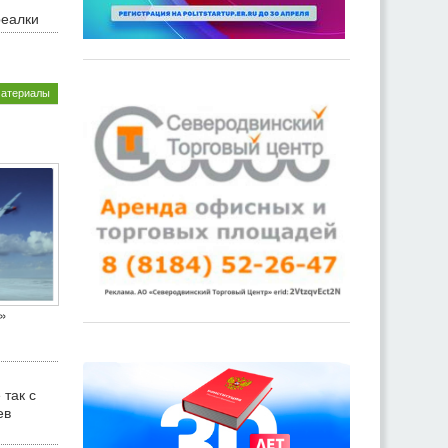
реалки
материалы
»
 так с
ев