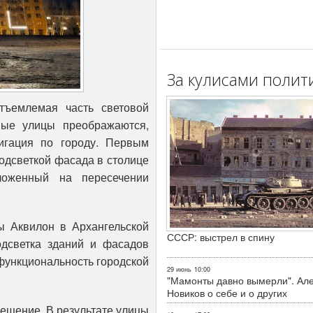
За кулисами полит
тъемлемая часть световой
ные улицы преображаются,
игация по городу. Первым
одсветкой фасада в столице
ложенный на пересечении
ы Аквилон в Архангельской
СССР: выстрел в спину
одсветка зданий и фасадов
функциональность городской
29 июнь
10:00
"Мамонты давно вымерли". Ал
Новиков о себе и о других
ещение. В результате улицы