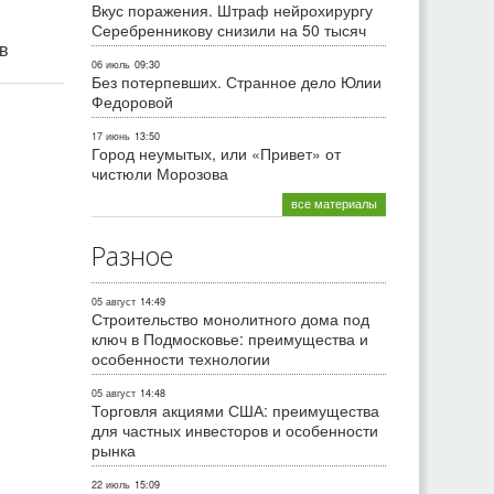
Вкус поражения. Штраф нейрохирургу
Серебренникову снизили на 50 тысяч
ив
06 июль
09:30
Без потерпевших. Странное дело Юлии
Федоровой
17 июнь
13:50
Город неумытых, или «Привет» от
чистюли Морозова
все материалы
Разное
05 август
14:49
Строительство монолитного дома под
ключ в Подмосковье: преимущества и
особенности технологии
05 август
14:48
Торговля акциями США: преимущества
для частных инвесторов и особенности
рынка
22 июль
15:09