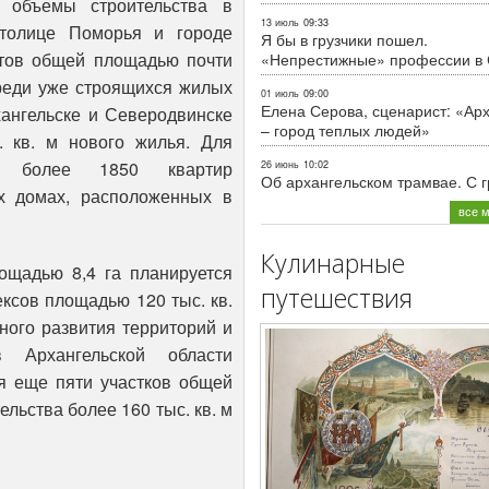
 объемы строительства в
13 июль
09:33
столице Поморья и городе
Я бы в грузчики пошел.
ктов общей площадью почти
«Непрестижные» профессии в
ереди уже строящихся жилых
01 июль
09:00
Елена Серова, сценарист: «Ар
хангельске и Северодвинске
– город теплых людей»
. кв. м нового жилья. Для
но более 1850 квартир
26 июнь
10:02
Об архангельском трамвае. С 
х домах, расположенных в
все 
Кулинарные
ощадью 8,4 га планируется
путешествия
ксов площадью 120 тыс. кв.
ного развития территорий и
в Архангельской области
я еще пяти участков общей
ельства более 160 тыс. кв. м