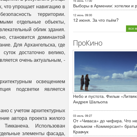
16 июнь
17:00
Выборы в Армении: хотелки и 
, что упрощает навигацию в
опасность территории.
12 июнь
09:00
12 июня. За что пьём?
емыми отдельные объекты,
все 
влекательный облик здания.
ьно, становится доминантой
ПроКино
ание. Для Архангельска, где
суток достаточно велико,
ляется очень актуальным, -
хитектурным освещением
ция подсветки является
Небо и пустота. Фильм «Литвяк
Андрея Шальопа
ано с учетом архитектурных
03 июль
09:27
ение автора проекта жилого
От «Чиваса» до чифира. Что не
 Тикканена. Использован
фильмом «Коммерсант» брать
Кравчук
отдельные элементы фасада,