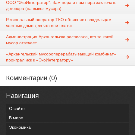
ООО "ЭкоИнтегратор": Вам пора и нам пора заключать
договора (на вывоз мусора)
Региональный оператор ТКО объясняет владельцам
частных домов, за что они платят
Администрация Архангельска расписала, кто за какой
мусор отвечает
«Архангельский мусороперерабатывающий комбинат»
проиграл иск к «ЭкоИнтегратору»
Комментарии (0)
Навигация
О сайте
В мире
Экономика