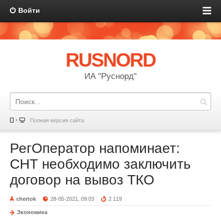
Войти
RUSNORD
ИА "Руснорд"
Полная версия сайта
РегОператор напоминает:
СНТ необходимо заключить
договор на вывоз ТКО
chertok
28-05-2021, 09:03
2 119
Экономика