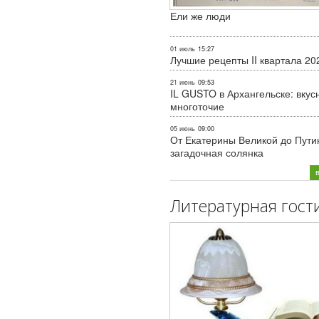
Ели же люди
01 июль
15:27
Лучшие рецепты II квартала 20
21 июнь
09:53
IL GUSTO в Архангельске: вкус
многоточие
05 июнь
09:00
От Екатерины Великой до Пути
загадочная солянка
Литературная гост