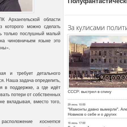
Полуфантастическ
К Архангельской области
з которого можно сделать
За кулисами полит
ть только послушный малый
 на чиновничьем языке это
ины».
ая и требует детального
ся. Наша задача определить,
я в поддержке, а где идёт
СССР: выстрел в спину
вать потери от собственных
не вкладывая, вместо того,
29 июнь
10:00
"Мамонты давно вымерли". Ал
Новиков о себе и о других
 расположение
коснется
16 июнь
17:00