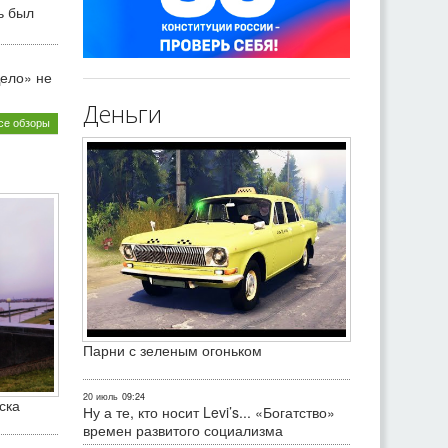
ь был
ело» не
Деньги
се обзоры
Парни с зеленым огоньком
20 июль
09:24
ска
Ну а те, кто носит Levi’s... «Богатство»
времен развитого социализма