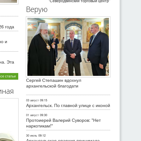
"Северодвинский торговый центр"
Верую
26 года
но и
на. Эта
все статьи
Сергей Степашин вдохнул
архангельской благодати
иная
03 август
09:15
Архангельск. По главной улице с иконой
01 август
09:30
Протоиерей Валерий Суворов: "Нет
наркотикам!"
30 июль
09:12
Архангельская епархия принимала