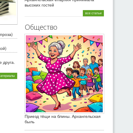
высоких гостей
все статьи
Общество
проза)
кой)
 друга.
материалы
Приезд тёщи на блины. Архангельская
быль