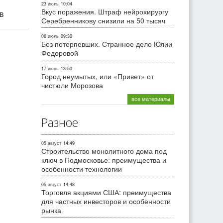
23 июль
10:04
Вкус поражения. Штраф нейрохирургу
ив
Серебренникову снизили на 50 тысяч
06 июль
09:30
Без потерпевших. Странное дело Юлии
Федоровой
17 июнь
13:50
Город неумытых, или «Привет» от
чистюли Морозова
все материалы
Разное
05 август
14:49
Строительство монолитного дома под
ключ в Подмосковье: преимущества и
особенности технологии
05 август
14:48
Торговля акциями США: преимущества
для частных инвесторов и особенности
рынка