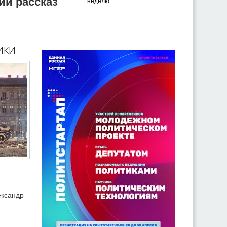
ий рассказ
неделю
ики
ександр