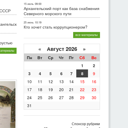
15 июль
09:00
Архангельский порт как база снабжения
 СССР
Северного морского пути
25 июнь
10:19
хангельск
Кто хочет стать коррупционером?
все материалы
грустью
«
Август 2026 »
материалы
Пн
Вт
Ср
Чт
Пт
Сб
Вс
1
2
3
4
5
6
7
8
9
10
11
12
13
14
15
16
17
18
19
20
21
22
23
24
25
26
27
28
29
30
31
Спонсор рубрики