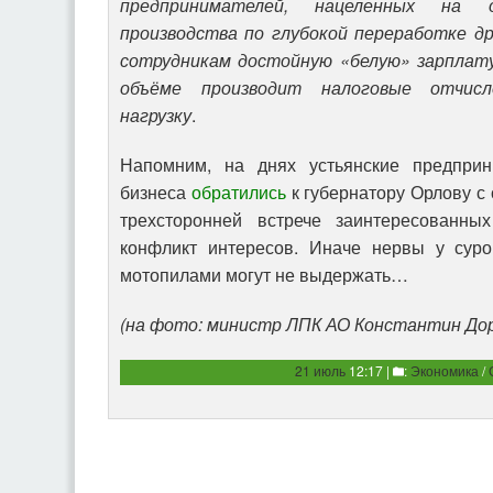
предпринимателей, нацеленных на 
производства по глубокой переработке д
сотрудникам достойную «белую» зарплату
объёме производит налоговые отчисл
нагрузку
.
Напомним, на днях устьянские предпри
бизнеса
обратились
к губернатору Орлову с
трехсторонней встрече заинтересованны
конфликт интересов. Иначе нервы у сур
мотопилами могут не выдержать…
(на фото: министр ЛПК АО Константин До
21 июль
12:17 |
:
Экономика
/