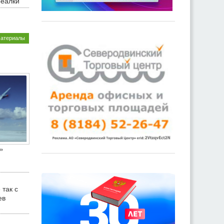
реалки
материалы
»
 так с
ев