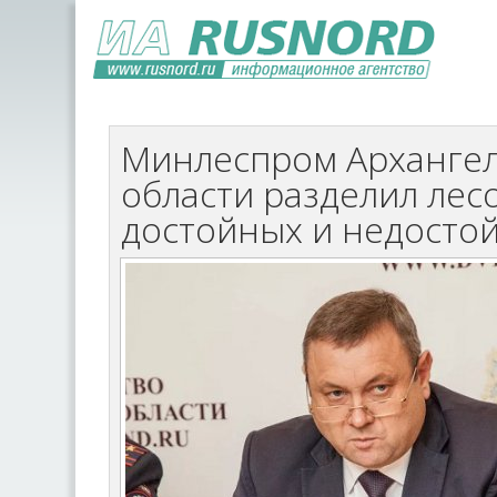
Минлеспром Арханге
области разделил лес
достойных и недосто