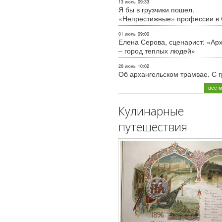
13 июль
09:33
Я бы в грузчики пошел.
«Непрестижные» профессии в
01 июль
09:00
Елена Серова, сценарист: «Ар
– город теплых людей»
26 июнь
10:02
Об архангельском трамвае. С 
все 
Кулинарные
путешествия