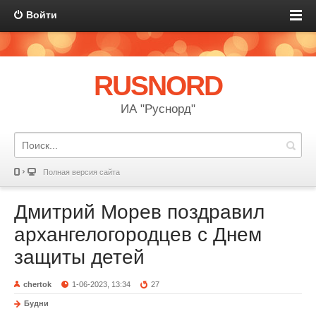
Войти
RUSNORD
ИА "Руснорд"
Полная версия сайта
Дмитрий Морев поздравил
архангелогородцев с Днем
защиты детей
chertok
1-06-2023, 13:34
27
Будни