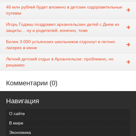
46 млн рублей будет вложено в детские оздоровительные
путевки
Игорь Годзиш поздравил архангельских детей с Днем их
защиты… ну и родителей, конечно, тоже
Более 3.000 устьянских школьников отдохнут в летних
лагерях в июне
Летний детский отдых в Архангельске: проблемно, но
решаемо
Комментарии (0)
Навигация
О сайте
В мире
Экономика