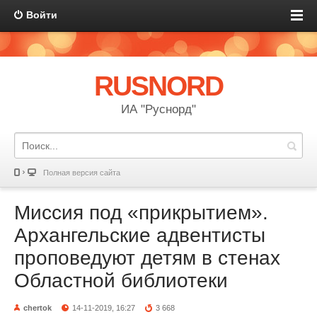
Войти
RUSNORD
ИА "Руснорд"
Полная версия сайта
Миссия под «прикрытием».
Архангельские адвентисты
проповедуют детям в стенах
Областной библиотеки
chertok
14-11-2019, 16:27
3 668