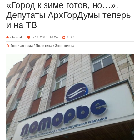
«Город к зиме готов, но…».
Депутаты АрхГорДумы теперь
и на ТВ
chertok
5-11-2019, 16:24
1 883
Горячая тема
/
Политика
/
Экономика