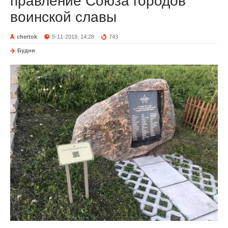
правление Союза городов
воинской славы
chertok
5-11-2019, 14:28
743
Будни