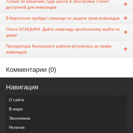
Только по решению суда школа в Заостровье станет
доступной для инвалидов
В Каргополе пройдет семинар по защите прав инвалидов
Ольга ОСИЦЫНА: Дайте инвалиду-кролясочнику выйти из
дома!
Прокуратура Коношского района вступилась за права
инвалидов
Комментарии (0)
Навигация
О сайте
В мире
Экономика
Религия