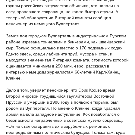
группы российских энтузиастов объявили, что напали на
след пропавшего сокровища, но как-то быстро стухли. А
теперь об обнаружении Янтарной комнаты сообщил
пенсионер из немецкого Вупперталя.
Земля под городком Вупперталь в индустриальном Рурском
районе изрезана тоннелями и бункерами, как швейцарский
сыр. Только официально известно о 170 подземных ходах.
Где-то здесь, среди лабиринта труб, мусора и стен, и
находится знаменитая Янтарная комната, стоимость которой
оценивается минимум в 250 млн. евро, рассказал в
интервью немецким журналистам 68-летний Карл-Хайнц
Кляйне.
Дело в том, уверяет пенсионер, что Эрик Кох,во время
Второй мировой трудившийся гауляйтером Восточной
Пруссии и умерший в 1986 году в польской тюрьме, был
родом из Вупперталя. По мнению Кляйне, когда Красная
армия начала западное наступление, Кох позаботился о
безопасности награбленных в советских музеях сокровищ.
«Он не стал бы хранить их в зарубежных регионах с
неопределённым политическим будущим. Только там, куда