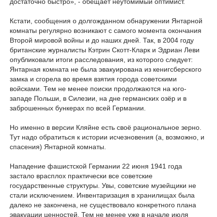
достаточно быстро», - обещает неутомимый оптимист.
Кстати, сообщения о долгожданном обнаружении Янтарной
комнаты регулярно возникают с самого момента окончания
Второй мировой войны и до наших дней. Так, в 2004 году
британские журналисты Кэтрин Скотт-Кларк и Эдриан Леви
опубликовали итоги расследования, из которого следует:
Янтарная комната не была эвакуирована из кенигсберского
замка и сгорела во время взятия города советскими
войсками. Тем не менее поиски продолжаются на юго-
западе Польши, в Силезии, на дне германских озёр и в
заброшенных бункерах по всей Германии.
Но именно в версии Кляйне есть своё рациональное зерно.
Тут надо обратиться к истории исчезновения (а, возможно, и
спасения) Янтарной комнаты.
Нападение фашистской Германии 22 июня 1941 года
застало врасплох практически все советские
государственные структуры. Увы, советские музейщики не
стали исключением. Инвентаризация в хранилищах была
далеко не закончена, не существовало конкретного плана
эвакуации ценностей. Тем не менее уже в начале июля