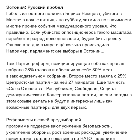
Эстония: Русский пробел
Гибель известного политика Бориса Немцова, убитого в
Москве в ночь с пятницы на субботу, затмила по значимости
многие прочие события международного уровня. Что
правильно. Если убийство оппозиционеров такого масштаба
перейдёт в разряд повседневности, будем бить тревогу.
Однако в те дни в мире ещё кое-что происходило.
Например, парламентские выборы в Эстонии...
Там Партия реформ, позиционирующая себя как правая,
набрала 28% голосов и обеспечила себе 30% мест
в законодательном собрании. Второе место заняла с 25%
Центристская партия - за ней 27 мандатов. Ещё там есть
«Союз Отечества - Республика», Свободная, Социал-
демократическая и Консервативная партии, но они погоды в
этом созыве делать не будут и интересны лишь как
возможные партнёры для двух первых.
Реформисты в своей предвыборной
программе поддерживают усиление безопасности,
укрепление обороны, рост военных расходов, увеличение
присутствия в стране союзников по НАТО, приоритет