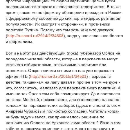
простой информацией со скупой картинкой: целые куски
послания могли отвратить последнего телезрителя. В то же
время, такое же по формату обращение президента России
к федеральному собранию до сих пор в лидерах рейтингов
популярности. Их смотрят и сторонники, и противники
политики Путина. Потому что там хоть какая-то движуха
(
http://rusnord.ru/2014/2/34308
), когда у нас сплошное болото
и формализм.
Вот и на этот раз действующий (пока) губернатор Орлов не
порадовал жителей области, которые в перспективе могут
стать его избирателями, открытиями в политике или
экономике. Откровениями своими он нас уже поражал в
эфире НТВ (
http://rusnord.ru/2015/1/34521
) - воровал в
детстве, гаишникам на лапу давал и прочее в том же духе -
что, согласитесь, маловато для перспективного политика. А
именно так Орлов сам себя позиционирует. Да и поставлен
он сюда Москвой, прежде всего, для выполнения плана по
голосам на парламентских выборах (здесь я с политологом
Андреем Чураковым полностью согласен). Читатель когда-
нибудь задумывался, как принималось решение по
назначению Орлова на Архангельскую область? Явно в том
кабинете прозвучало мнение - этот много не наворует, и