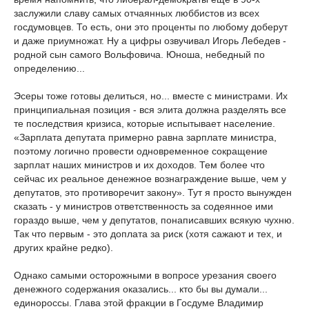
заслужили славу самых отчаянных люббистов из всех
госдумовцев. То есть, они это проценты по любому доберут
и даже приумножат. Ну а цифры озвучивал Игорь Лебедев -
родной сын самого Вольфовича. Юноша, небедный по
определению...
Эсеры тоже готовы делиться, но... вместе с министрами. Их
принципиальная позиция - вся элита должна разделять все
те последствия кризиса, которые испытывает население.
«Зарплата депутата примерно равна зарплате министра,
поэтому логично провести одновременное сокращение
зарплат наших министров и их доходов. Тем более что
сейчас их реальное денежное вознаграждение выше, чем у
депутатов, это противоречит закону». Тут я просто вынужден
сказать - у министров ответственность за содеянное ими
гораздо выше, чем у депутатов, понаписавших всякую чухню.
Так что первым - это доплата за риск (хотя сажают и тех, и
других крайне редко).
Однако самыми осторожными в вопросе урезания своего
денежного содержания оказались... кто бы вы думали...
единороссы. Глава этой фракции в Госдуме Владимир