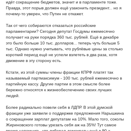
идёт сокращение бюджетов, значит и в парламенте тоже.
Правда, этот порыв должен ещё узаконить президент... но я
почему-то уверен, что Путин не откажет.
Так от чего собираются отказаться российские
парламентарии? Сегодня депутат Госдумы ежемесячно
получает на руки порядка 360 тыс. рублей. Ещё в декабре
это было больше 10 тыс. долларов... теперь чуть больше 5
тыс. Однако нужно учитывать, что рублёвые цены за столько
короткий период ещё не успели взлететь в два раза, хотя
движение в эту сторону есть.
Кстати, из этой суммы члены фракции КПРФ платят так
называемый партмаксимум - 100 тыс. рублей ежемесячно в
партийную кассу. Другие партии в этом смысле более
бережно относятся к жизнеобеспечению своих лучших
людей.
Более радикально повели себя в ЛДПР. В этой думской
фракции уже заявили о поддержке предложения Нарышкина
о сокращении зарплат депутатам на 10%. Мало того, соколы
Жириновского готовы урезать себя аж на 35%! Тут самое
время напомнить, что либерал-демократы ещё в 90-х