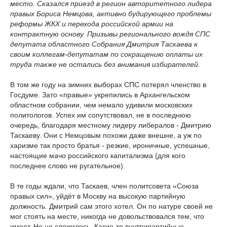
место. Сказался приезд в регион авторитетного лидера
правых Бориса Немцова, активно будирующего проблемы
реформы ЖКХ и перехода российской армии на
контрактную основу. Призывы регионального вождя СПС
депутата областного Собрания Дмитрия Таскаева к
своим коллегам-депутатам по сокращению оплаты их
труда также не остались без внимания избирателей.
В том же году на зимних выборах СПС потерял членство в
Госдуме. Зато «правые» укрепились в Архангельском
областном собрании, чем немало удивили московских
политологов. Успех им сопутствовал, не в последнюю
очередь, благодаря местному лидеру либералов - Дмитрию
Таскаеву. Они с Немцовым похожи даже внешне, а уж по
харизме так просто братья - резкие, ироничные, успешные,
настоящие мачо российского капитализма (для кого
последнее слово не ругательное).
В те годы ждали, что Таскаев, член политсовета «Союза
правых сил», уйдёт в Москву на высокую партийную
должность. Дмитрий сам этого хотел. Он по натуре своей не
мог стоять на месте, никогда не довольствовался тем, что
имеет. Но не сложилось. Какие-то внутрипартийные