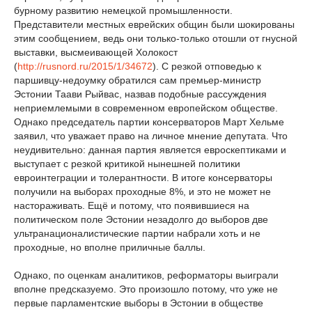
бурному развитию немецкой промышленности.
Представители местных еврейских общин были шокированы
этим сообщением, ведь они только-только отошли от гнусной
выставки, высмеивающей Холокост
(
http://rusnord.ru/2015/1/34672
). С резкой отповедью к
паршивцу-недоумку обратился сам премьер-министр
Эстонии Таави Рыйвас, назвав подобные рассуждения
неприемлемыми в современном европейском обществе.
Однако председатель партии консерваторов Март Хельме
заявил, что уважает право на личное мнение депутата. Что
неудивительно: данная партия является евроскептиками и
выступает с резкой критикой нынешней политики
евроинтеграции и толерантности. В итоге консерваторы
получили на выборах проходные 8%, и это не может не
настораживать. Ещё и потому, что появившиеся на
политическом поле Эстонии незадолго до выборов две
ультранационалистические партии набрали хоть и не
проходные, но вполне приличные баллы.
Однако, по оценкам аналитиков, реформаторы выиграли
вполне предсказуемо. Это произошло потому, что уже не
первые парламентские выборы в Эстонии в обществе