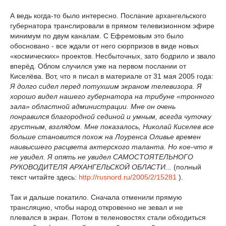
А ведь когда-то было интересно. Послание архангельского
губернатора транслировали в прямом телевизионном эфире
минимум по двум каналам. С Ефремовым это было
обосновано - все ждали от него сюрпризов в виде новых
«космических» проектов. Несбыточных, зато бодрило и звало
вперёд. Облом случился уже на первом послании от
Киселёва. Вот, что я писал в материале от 31 мая 2005 года:
Я долго сидел перед потухшим экраном телевизора. Я
хорошо видел нашего губернатора на трибуне «тронного
зала» областной администрации. Мне он очень
понравился благородной сединой и умным, всегда чуточку
грустным, взглядом. Мне показалось, Николай Киселев все
больше становится похож на Лоуренса Оливье времен
наивысшего расцвета актерского таланта. Но кое-что я
не увидел. Я опять не увидел САМОСТОЯТЕЛЬНОГО
РУКОВОДИТЕЛЯ АРХАНГЕЛЬСКОЙ ОБЛАСТИ...
(полный
текст читайте здесь:
http://rusnord.ru/2005/2/15281
).
Так и дальше покатило. Сначала отменили прямую
трансляцию, чтобы народ откровенно не зевал и не
плевался в экран. Потом в теленовостях стали обходиться