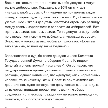
Васильев заявил, что ограничивать себя депутаты могут
только добровольно. Показатель в 10% он считает
«неидеальной формулой» - «важно не применять такую
шкалу, которая будет одинакова ко всем». И добавил совсем
уж смешное - якобы депутаты чувствуют огромную разницу
между своими зарплатами и зарплатами избирателей. Вот
где насмешили, так насмешили. То-то депутаты ведут себя
по отношению к своим же избирателя «пальцы веером».
Знаю, что у многих из них любимая присказка: «Если вы
такие умные, то почему такие бедные?».
Заволновался о судьбе своих доходов и член Комитета
Государственной Думы по обороне Франц Клинцевич
(видный и очень громкий «афганец»). Он согласен, что
государственные органы должны «оптимизировать» свои
расходы, однако напомнил, что «депутат, как и нормальный
человек, тоже хочет кушать». Простые арифметические
действия наглядно покажут, что депутатская зарплата даже
за вычетом тридцати процентов позволит любому
среднестатистическому гражданину не только полноценно
питаться, но и обожраться до смерти.