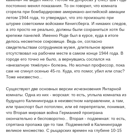
постоянно менял показания. То он говорил, что комната
сгорела при бомбардировке американо-английской авиации
летом 1944 года, то утверждал, что это произошло при
штурме советскими войсками Кенигсберга. И никаких следов,
а это просто не реально, должны были сохраниться хотя бы
крепежи панелей. Именно Роде был в курсе, куда в итоге
делось несметное сокровище. Ведь он, согласно
свидетельствам сотрудников музея, длительное время
отсутствовал на рабочем месте в самом конце 1944 года. В
городе его точно не было, а вернувшись сослался на
«внезапную тяжёлую» болезнь. Но молчал профессор, пока
сам не сгинул осенью 45-го. Куда, кто помог, убил или спас?
Тоже неизвестно...
Существуют две основных версии исчезновения Янтарной
комнаты. Одна из них - морская: то есть, уплыла комнатка из
будущего Калининграда в неизвестном направлении, а там,
или транспорт был потоплен, или её перепрятали, понимая,
что Вторая мировая война Германией проиграна
окончательно и бесповоротно... Вторая - подземная: то есть,
спрятана пропажа где-то там. Подземелий в Калининграде
великое множество. С рыцарских времен на глубине 10-15