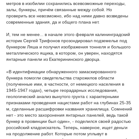
метров в изобилии сохранились всевозможные переходы,
залы, бункеры, причём связанные между собой. Но
проверить все невозможно, ибо над ними давно возведены
современные здания, да и общего плана нет.
И, тем не менее... в начале этого февраля калининградский
историк Сергей Трифонов прозондировал подземелье под
бункером Ляша и получил изображения тоннеля и большого
металлического ящика, в котором, он уверен, находятся
янтарные панели из Екатерининского дворца.
«В идентификации обнаруженного замаскированного
бункера помогли свидетельства старожилов области
(полученные ими, в частности, от немецкого населения в
1945-1947 годах), четыре георадарных исследования,
геологический анализ вынутого грунта с характерными
признаками проведения нацистами работ на глубинах 25-35
м, сделанные расшифровки названия хранилища. Сомнений
нет - это место захоронения янтарных панелей, ведь такой
бункер в провинции был один», - поделился своей радостью
российский кладоискатель. Теперь, наверное, ищет деньги
на продолжение работ. Которые потом уплывут в