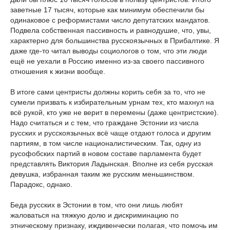
заветные 17 тысяч, которые как минимум обеспечили бы
одинаковое с реформистами число депутатских мандатов.
Подвела собственная пассивность и равнодушие, что, увы,
характерно для большинства русскоязычных в Прибалтике. Я
даже где-то читал выводы социологов о том, что эти люди
ещё не уехали в Россию именно из-за своего пассивного
отношения к жизни вообще.
В итоге сами центристы должны корить себя за то, что не
сумели призвать к избирательным урнам тех, кто махнул на
всё рукой, кто уже не верит в перемены (даже центристские).
Надо считаться и с тем, что граждане Эстонии из числа
русских и русскоязычных всё чаще отдают голоса и другим
партиям, в том числе националистическим. Так, одну из
русофобских партий в новом составе парламента будет
представлять Виктория Ладынская. Вполне из себя русская
девушка, избранная таким же русским меньшинством.
Парадокс, однако.
Беда русских в Эстонии в том, что они лишь любят
жаловаться на тяжкую долю и дискриминацию по
этническому признаку, иждивенчески полагая, что помочь им