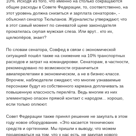
10%. Исходя из того, что именно на столько сокращаются
общие расходы в Совете Федерации, то, соответственно, на
этот уровень должна снизиться и зарплата сенаторов», -
объяснил сенатор Тюльпанов. Журналисты утверждают, что
в этот самый момент по синеватой щеке законодателя
прокатилась скупая мужская слеза. Или врут... кто их,
щелкопёров, знает?
По словам сенатора, Совфед в связи с экономической
ситуацией пошёл также на снижение на 10% транспортных
расходов и затрат на командировки. Сенаторам, в частности,
рекомендовано по возможности ограничиться
авиаперелетами в экономическом, а не в бизнес-классе.
Впрочем, наблюдатели ожидают, что многие узнаваемые
персонажи будут из собственного кармана доплачивать за
повышенную классность перелёта. Ведь многим из них
элементарно опасен прямой контакт с народом... хорошо,
если только оплюют.
Совет Федерации также принял решение не закупать в этом
году новое оборудование. «Это касается технических
средств и оргтехники. Мы пришли к выводу, что можем
продержаться на том, что у нас есть, не закупая нового