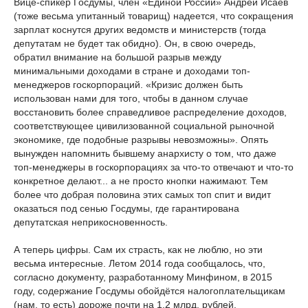
Вице-спикер Госдумы, член «Единой России» Андрей Исаев
(тоже весьма упитанный товарищ) надеется, что сокращения
зарплат коснутся других ведомств и министерств (тогда
депутатам не будет так обидно). Он, в свою очередь,
обратил внимание на большой разрыв между
минимальными доходами в стране и доходами топ-
менеджеров госкорпораций. «Кризис должен быть
использован нами для того, чтобы в данном случае
восстановить более справедливое распределение доходов,
соответствующее цивилизованной социальной рыночной
экономике, где подобные разрывы невозможны». Опять
вынужден напомнить бывшему анархисту о том, что даже
топ-менеджеры в госкорпорациях за что-то отвечают и что-то
конкретное делают... а не просто кнопки нажимают. Тем
более что добрая половина этих самых топ спит и видит
оказаться под сенью Госдумы, где гарантирована
депутатская неприкосновенность.
А теперь цифры. Сам их страсть, как не люблю, но эти
весьма интересные. Летом 2014 года сообщалось, что,
согласно документу, разработанному Минфином, в 2015
году, содержание Госдумы обойдётся налогоплательщикам
(нам, то есть) дороже почти на 1,2 млрд. рублей.