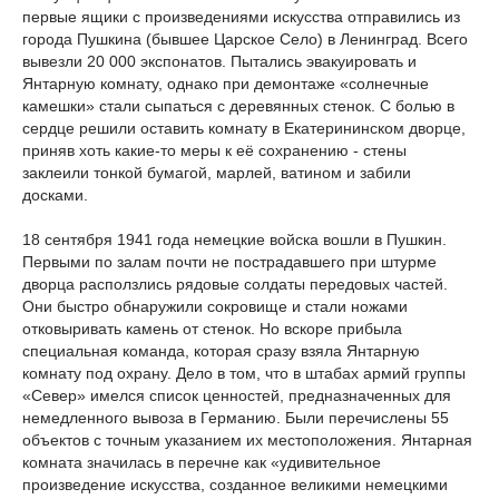
первые ящики с произведениями искусства отправились из
города Пушкина (бывшее Царское Село) в Ленинград. Всего
вывезли 20 000 экспонатов. Пытались эвакуировать и
Янтарную комнату, однако при демонтаже «солнечные
камешки» стали сыпаться с деревянных стенок. С болью в
сердце решили оставить комнату в Екатерининском дворце,
приняв хоть какие-то меры к её сохранению - стены
заклеили тонкой бумагой, марлей, ватином и забили
досками.
18 сентября 1941 года немецкие войска вошли в Пушкин.
Первыми по залам почти не пострадавшего при штурме
дворца расползлись рядовые солдаты передовых частей.
Они быстро обнаружили сокровище и стали ножами
отковыривать камень от стенок. Но вскоре прибыла
специальная команда, которая сразу взяла Янтарную
комнату под охрану. Дело в том, что в штабах армий группы
«Север» имелся список ценностей, предназначенных для
немедленного вывоза в Германию. Были перечислены 55
объектов с точным указанием их местоположения. Янтарная
комната значилась в перечне как «удивительное
произведение искусства, созданное великими немецкими