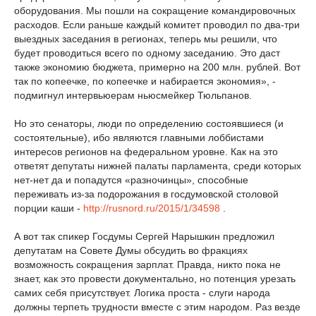
оборудования. Мы пошли на сокращение командировочных
расходов. Если раньше каждый комитет проводил по два-три
выездных заседания в регионах, теперь мы решили, что
будет проводиться всего по одному заседанию. Это даст
также экономию бюджета, примерно на 200 млн. рублей. Вот
так по копеечке, по копеечке и набирается экономия», -
подмигнул интервьюерам ньюсмейкер Тюльпанов.
Но это сенаторы, люди по определению состоявшиеся (и
состоятельные), ибо являются главными лоббистами
интересов регионов на федеральном уровне. Как на это
ответят депутаты нижней палаты парламента, среди которых
нет-нет да и попадутся «разночинцы», способные
переживать из-за подорожания в госдумовской столовой
порции каши -
http://rusnord.ru/2015/1/34598
.
А вот так спикер Госдумы Сергей Нарышкин предложил
депутатам на Совете Думы обсудить во фракциях
возможность сокращения зарплат. Правда, никто пока не
знает, как это провести документально, но потенция урезать
самих себя присутствует. Логика проста - слуги народа
должны терпеть трудности вместе с этим народом. Раз везде