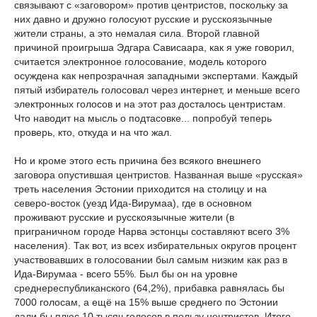
связывают с «заговором» против центристов, поскольку за
них давно и дружно голосуют русские и русскоязычные
жители страны, а это немалая сила. Второй главной
причиной проигрыша Эдгара Сависаара, как я уже говорил,
считается электронное голосование, модель которого
осуждена как непрозрачная западными экспертами. Каждый
пятый избиратель голосовал через интернет, и меньше всего
электронных голосов и на этот раз досталось центристам.
Что наводит на мысль о подтасовке... попробуй теперь
проверь, кто, откуда и на что жал.
Но и кроме этого есть причина без всякого внешнего
заговора опустившая центристов. Названная выше «русская»
треть населения Эстонии приходится на столицу и на
северо-восток (уезд Ида-Вирумаа), где в основном
проживают русские и русскоязычные жители (в
приграничном городе Нарва эстонцы составляют всего 3%
населения). Так вот, из всех избирательных округов процент
участвовавших в голосовании был самым низким как раз в
Ида-Вирумаа - всего 55%. Был бы он на уровне
среднереспубликанского (64,2%), прибавка равнялась бы
7000 голосам, а ещё на 15% выше среднего по Эстонии
дали бы плюс 10 тысяч голосов в пользу центристов. Итого