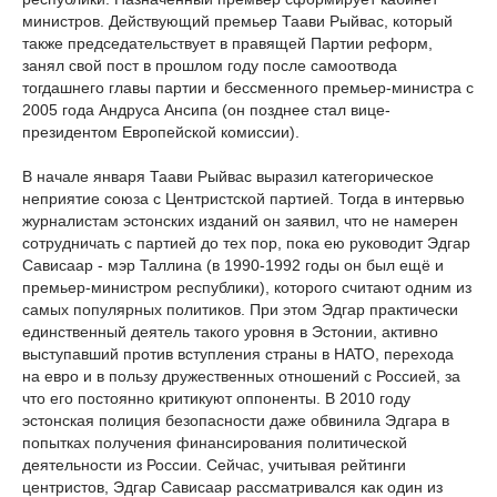
министров. Действующий премьер Таави Рыйвас, который
также председательствует в правящей Партии реформ,
занял свой пост в прошлом году после самоотвода
тогдашнего главы партии и бессменного премьер-министра с
2005 года Андруса Ансипа (он позднее стал вице-
президентом Европейской комиссии).
В начале января Таави Рыйвас выразил категорическое
неприятие союза с Центристской партией. Тогда в интервью
журналистам эстонских изданий он заявил, что не намерен
сотрудничать с партией до тех пор, пока ею руководит Эдгар
Сависаар - мэр Таллина (в 1990-1992 годы он был ещё и
премьер-министром республики), которого считают одним из
самых популярных политиков. При этом Эдгар практически
единственный деятель такого уровня в Эстонии, активно
выступавший против вступления страны в НАТО, перехода
на евро и в пользу дружественных отношений с Россией, за
что его постоянно критикуют оппоненты. В 2010 году
эстонская полиция безопасности даже обвинила Эдгара в
попытках получения финансирования политической
деятельности из России. Сейчас, учитывая рейтинги
центристов, Эдгар Сависаар рассматривался как один из