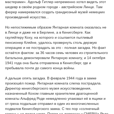
мастерами». Адольф Гитлер непременно хотел видеть этот
шедевр в своём родном городе - австрийском Линце. Там
фюрер намеревался создать грандиозный музей немецких
произведений искусства...
Но непостижимым образом Янтарная комната оказалась не
в Линце и даже не в Берлине, а в Кенигсберге. Как
гауляйтеру Коху, на которого и ссылается пытливый
пенсионер Кляйне, удалось провернуть столь дерзкую
операцию и не пострадать за это - полная загадка. Но факт
остаётся фактом: за 36 часов семь человек из строительного
батальона демонтировали Янтарную комнату, и 14 октября
1941 года она была отправлена в Кенигсберг, где и
пребывала почти до самого конца войны.
А дальше опять загадка. В феврале 1944 года в замке
произошёл пожар. Янтарная комната слегка пострадала.
Директор кенигсбергского музея искусствоведения,
назначенный Кохом главным хранителем драгоценной
комнаты Альфред Роде немедленно упаковал её в ящики и
от греха подальше отправил в один из многочисленных
подвалов Кенигсбергского замка. С тех пор «солнечный
камень» не видел никто. Потом на допросах у СМЕРШа Роде