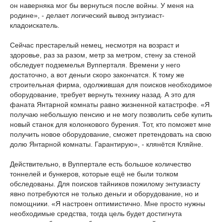
он наверняка мог бы вернуться после войны. У меня на
родине», - делает логический вывод энтузиаст-
кладоискатель.
Сейчас престарелый немец, несмотря на возраст и
здоровье, раз за разом, метр за метром, стену за стеной
обследует подземелья Вупперталя. Времени у него
достаточно, а вот деньги скоро закончатся. К тому же
строительная фирма, одолжившая для поисков необходимое
оборудование, требует вернуть технику назад. А это для
фаната Янтарной комнаты равно жизненной катастрофе. «Я
получаю небольшую пенсию и не могу позволить себе купить
новый станок для колонкового бурения. Тот, кто поможет мне
получить новое оборудование, сможет претендовать на свою
долю Янтарной комнаты. Гарантирую», - клянётся Кляйне.
Действительно, в Вуппертале есть большое количество
тоннелей и бункеров, которые ещё не были толком
обследованы. Для поисков тайников пожилому энтузиасту
явно потребуются не только деньги и оборудование, но и
помощники. «Я настроен оптимистично. Мне просто нужны
необходимые средства, тогда цель будет достигнута