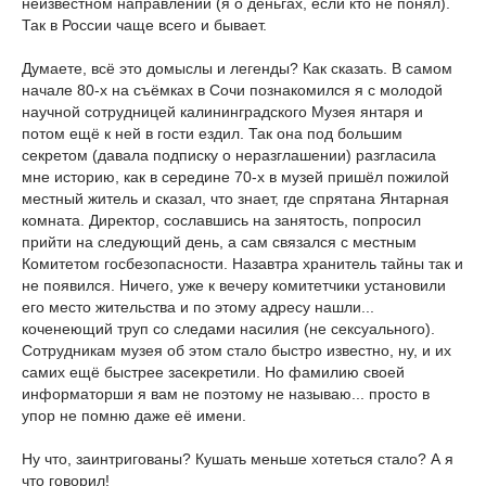
неизвестном направлении (я о деньгах, если кто не понял).
Так в России чаще всего и бывает.
Думаете, всё это домыслы и легенды? Как сказать. В самом
начале 80-х на съёмках в Сочи познакомился я с молодой
научной сотрудницей калининградского Музея янтаря и
потом ещё к ней в гости ездил. Так она под большим
секретом (давала подписку о неразглашении) разгласила
мне историю, как в середине 70-х в музей пришёл пожилой
местный житель и сказал, что знает, где спрятана Янтарная
комната. Директор, сославшись на занятость, попросил
прийти на следующий день, а сам связался с местным
Комитетом госбезопасности. Назавтра хранитель тайны так и
не появился. Ничего, уже к вечеру комитетчики установили
его место жительства и по этому адресу нашли...
коченеющий труп со следами насилия (не сексуального).
Сотрудникам музея об этом стало быстро известно, ну, и их
самих ещё быстрее засекретили. Но фамилию своей
информаторши я вам не поэтому не называю... просто в
упор не помню даже её имени.
Ну что, заинтригованы? Кушать меньше хотеться стало? А я
что говорил!