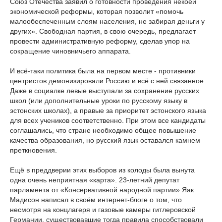
Союз Отечества заявил о готовности проведения некоей
экономической реформы, которая позволит «помочь
малообеспеченным слоям населения, не забирая деньги у
других». Свободная партия, в свою очередь, предлагает
провести административную реформу, сделав упор на
сокращение чиновничьего аппарата.
И всё-таки политика была на первом месте - противники
центристов демонизировали Россию и всё с ней связанное.
Даже в социалке левые выступали за сохранение русских
школ (или дополнительные уроки по русскому языку в
эстонских школах), а правые за приоритет эстонского языка
для всех учеников соответственно. При этом все кандидаты
соглашались, что стране необходимо общее повышение
качества образования, но русский язык оставался камнем
преткновения.
Ещё в преддверии этих выборов из колоды была вынута
одна очень неприятная «карта». 23-летний депутат
парламента от «Консервативной народной партии» Яак
Мадисон написал в своём интернет-блоге о том, что
несмотря на концлагеря и газовые камеры гитлеровской
Германии, существовавшие тогда правила способствовали