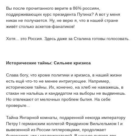
Вы после прочитанного верите в 86% россиян,
поддерживающих курс президента Путина? А вот у меня
никак не получается. Ну, не верю я, что в нашей стране
живёт столько аскетов-фанатиков!
Хотя... это Россия. Здесь даже за Сталина готовы голосовать.
Исторические тайны: Сильнее кризиса
Слава богу, что кроме политики и кризиса, в нашей жизни
есть ещё что-то не менее интригующее. Например,
исторические тайны. Их, конечно, на хлеб не намажешь, в
стакан не нальёшь и кандидатом на выборы не выдвинешь.
Но отвлекают от мелочных проблем бытия. На себе
проверьте...
Тайна Янтарной комнаты, подаренной некогда императору
Петру I германским коллегой Фридрихом Вильгельмом I и
вывезенной из России гитлеровцами, продолжает
будоражить умы кладоискателей. В начале января две