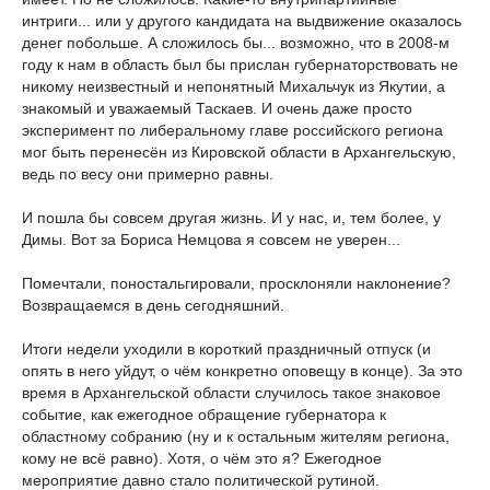
интриги... или у другого кандидата на выдвижение оказалось
денег побольше. А сложилось бы... возможно, что в 2008-м
году к нам в область был бы прислан губернаторствовать не
никому неизвестный и непонятный Михальчук из Якутии, а
знакомый и уважаемый Таскаев. И очень даже просто
эксперимент по либеральному главе российского региона
мог быть перенесён из Кировской области в Архангельскую,
ведь по весу они примерно равны.
И пошла бы совсем другая жизнь. И у нас, и, тем более, у
Димы. Вот за Бориса Немцова я совсем не уверен...
Помечтали, поностальгировали, просклоняли наклонение?
Возвращаемся в день сегодняшний.
Итоги недели уходили в короткий праздничный отпуск (и
опять в него уйдут, о чём конкретно оповещу в конце). За это
время в Архангельской области случилось такое знаковое
событие, как ежегодное обращение губернатора к
областному собранию (ну и к остальным жителям региона,
кому не всё равно). Хотя, о чём это я? Ежегодное
мероприятие давно стало политической рутиной.