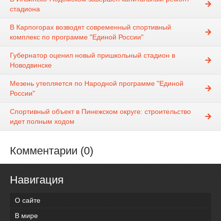
стадиона
В Карпогорах возводят современный спортивный
комплекс по программе "Единой России"
Губернатор оценил новый пришкольный стадион в
Новодвинске
Мезень утепляется по Народной программе "Единой
России"
Спортивный объект в Пинежском округе: строительство
идет полным ходом
Комментарии (0)
Навигация
О сайте
В мире