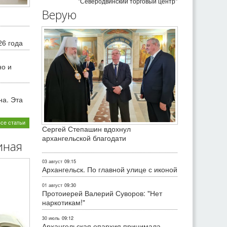
"Северодвинский торговый центр"
Верую
26 года
но и
на. Эта
все статьи
Сергей Степашин вдохнул
архангельской благодати
иная
03 август
09:15
Архангельск. По главной улице с иконой
01 август
09:30
Протоиерей Валерий Суворов: "Нет
наркотикам!"
30 июль
09:12
Архангельская епархия принимала