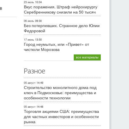
23 июль
10:04
Вкус поражения. Штраф нейрохирургу
ив
Серебренникову снизили на 50 тысяч
06 июль
09:30
Без потерпевших. Странное дело Юлии
Федоровой
17 июнь
13:50
Город неумытых, или «Привет» от
чистюли Морозова
все материалы
Разное
05 август
14:49
Строительство монолитного дома под
ключ в Подмосковье: преимущества и
особенности технологии
05 август
14:48
Торговля акциями США: преимущества
для частных инвесторов и особенности
рынка