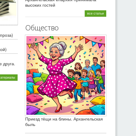
высоких гостей
все статьи
Общество
проза)
кой)
 друга.
материалы
Приезд тёщи на блины. Архангельская
быль