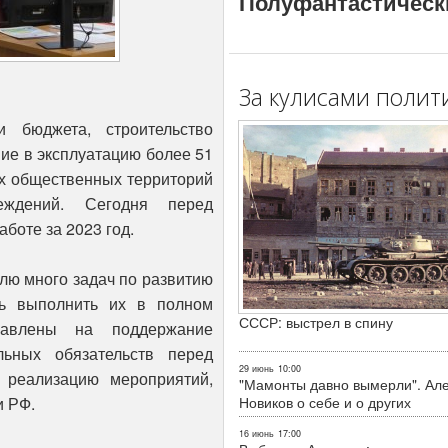
Полуфантастическ
За кулисами полит
 бюджета, строительство
ние в эксплуатацию более 51
ых общественных территорий
еждений. Сегодня перед
боте за 2023 год.
лю много задач по развитию
сь выполнить их в полном
СССР: выстрел в спину
авлены на поддержание
льных обязательств перед
29 июнь
10:00
 реализацию мероприятий,
"Мамонты давно вымерли". Ал
и РФ.
Новиков о себе и о других
16 июнь
17:00