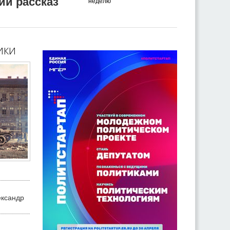
ий рассказ
неделю
ики
ександр