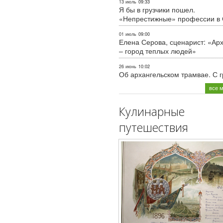
13 июль
09:33
Я бы в грузчики пошел.
«Непрестижные» профессии в
01 июль
09:00
Елена Серова, сценарист: «Ар
– город теплых людей»
26 июнь
10:02
Об архангельском трамвае. С 
все 
Кулинарные
путешествия