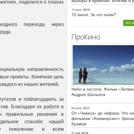
Выборы в Армении: хотелки и 
иятиях, поделился о планах
12 июнь
09:00
12 июня. За что пьём?
все 
ходного перехода через
Труда
ПроКино
оциальную направленность
вые проекты. Конечная цель
каждого из наших жителей.
Небо и пустота. Фильм «Литвяк
Андрея Шальопа
путатов и поблагодарить за
тив. Благодаря их работе в
03 июль
09:27
От «Чиваса» до чифира. Что не
ты правильные решения в
фильмом «Коммерсант» брать
тдельное спасибо нашей
Кравчук
дому поколению и всем
27 май
09:24