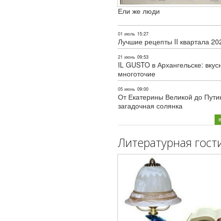
Ели же люди
01 июль
15:27
Лучшие рецепты II квартала 20
21 июнь
09:53
IL GUSTO в Архангельске: вкус
многоточие
05 июнь
09:00
От Екатерины Великой до Пути
загадочная солянка
Литературная гост