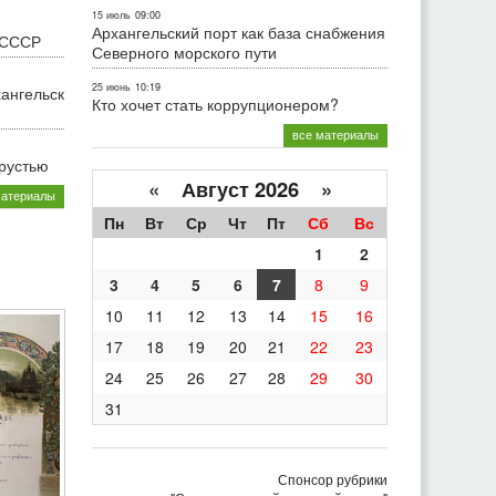
15 июль
09:00
Архангельский порт как база снабжения
 СССР
Северного морского пути
25 июнь
10:19
хангельск
Кто хочет стать коррупционером?
все материалы
грустью
«
Август 2026 »
материалы
Пн
Вт
Ср
Чт
Пт
Сб
Вс
1
2
3
4
5
6
7
8
9
10
11
12
13
14
15
16
17
18
19
20
21
22
23
24
25
26
27
28
29
30
31
Спонсор рубрики