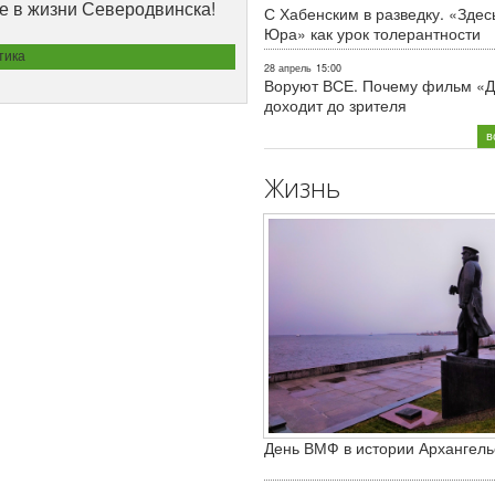
е в жизни Северодвинска!
С Хабенским в разведку. «Здес
Юра» как урок толерантности
тика
28 апрель
15:00
Воруют ВСЕ. Почему фильм «Д
доходит до зрителя
в
Жизнь
День ВМФ в истории Архангель