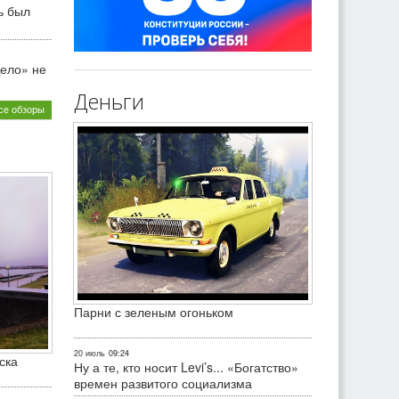
ь был
ело» не
Деньги
се обзоры
Парни с зеленым огоньком
20 июль
09:24
ска
Ну а те, кто носит Levi’s... «Богатство»
времен развитого социализма