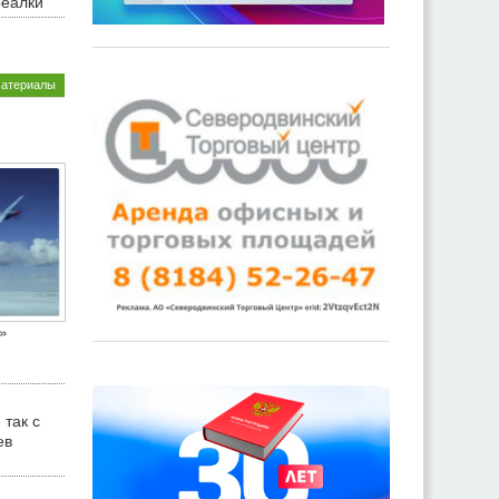
реалки
материалы
»
 так с
ев