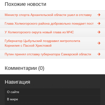
Похожие новости
Министр спорта Архангельской области ушел в отставку
Глава Холмогорского района добровольно покидает пост
У Холмогорского округа новый глава из МЧС
Губернатор Цыбульский поздравил митрополита
Корнилия с Пасхой Христовой
Путин принял отставку губернатора Самарской области
Комментарии (0)
Навигация
О сайте
В мире