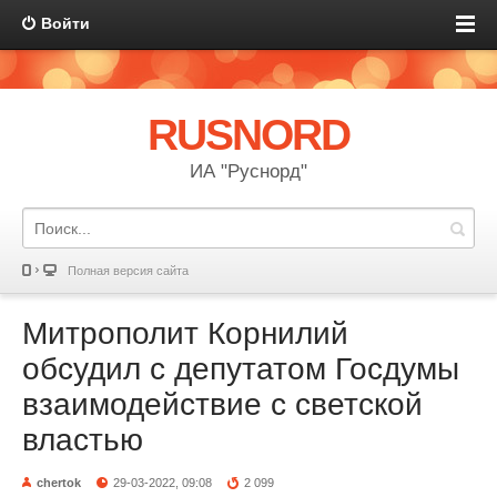
Войти
RUSNORD
ИА "Руснорд"
Полная версия сайта
Митрополит Корнилий
обсудил с депутатом Госдумы
взаимодействие с светской
властью
chertok
29-03-2022, 09:08
2 099