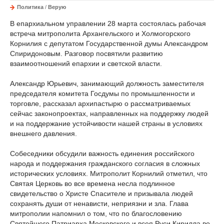
Политика
/
Верую
В епархиальном управлении 28 марта состоялась рабочая
встреча митрополита Архангельского и Холмогорского
Корнилия с депутатом Государственной думы Александром
Спиридоновым. Разговор посвятили развитию
взаимоотношений епархии и светской власти.
Александр Юрьевич, занимающий должность заместителя
председателя комитета Госдумы по промышленности и
торговле, рассказал архипастырю о рассматриваемых
сейчас законопроектах, направленных на поддержку людей
и на поддержание устойчивости нашей страны в условиях
внешнего давления.
Собеседники обсудили важность единения российского
народа и поддержания гражданского согласия в сложных
исторических условиях. Митрополит Корнилий отметил, что
Святая Церковь во все времена несла подлинное
свидетельство о Христе Спасителе и призывала людей
сохранять души от ненависти, неприязни и зла. Глава
митрополии напомнил о том, что по благословению
Святейшего Патриарха Московского и всея Руси Кирилла во