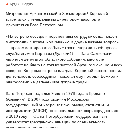
Будни
/
Верую
Митрополит Архангельский и Холмогорский Корнилий
встретился с генеральным директором аэропорта
Архангельск Ваге Петросяном.
«На встрече обсудили перспективы сотрудничества нашей
митрополии с воздушной гаванью и другие важные вопросы,
— прокомментировал событие глава епархиальной пресс-
службы игумен Варлаам (Дульский). — Ваге Самвелович
является депутатом областного собрания, много лет
работает на благо не только жителей Архангельска, но и всех
северян. Во время встречи владыка Корнилий высоко оценил
деятельность собеседника, пожелал ему помощи Божией и
благословил на дальнейшие добрые труды».
Ваге Петросян родился 9 июля 1978 года в Ереване
(Армения). В 2007 году окончил Московский
государственный университет экономики, статистики и
информатики (МЭСИ) по специальности «юриспруденция»;
в 2010 году — Санкт-Петербургский государственный
университет гражданской авиации по специальности
«менеджмент организации».