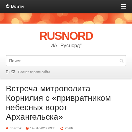
Войти
RUSNORD
ИА "Руснорд"
Полная версия сайта
Встреча митрополита
Корнилия с «привратником
небесных ворот
Архангельска»
chertok
14-01-2020, 09:15
2 966