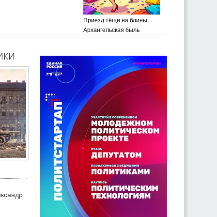
Приезд тёщи на блины.
Архангельская быль
ики
ександр