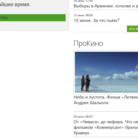
16 июнь
17:00
жайшее время.
Выборы в Армении: хотелки и 
12 июнь
09:00
тика
12 июня. За что пьём?
все 
ПроКино
Небо и пустота. Фильм «Литвяк
Андрея Шальопа
03 июль
09:27
От «Чиваса» до чифира. Что не
фильмом «Коммерсант» брать
Кравчук