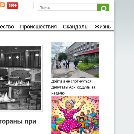
ество
Происшествия
Скандалы
Жизнь
Дойти и не споткнуться.
Депутаты АрхГорДумы за
неделю
тораны при