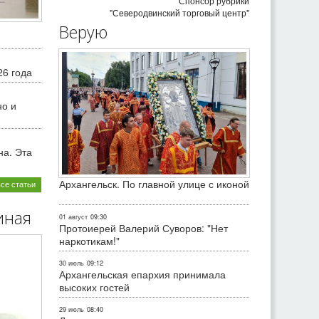
Спонсор рубрики
"Северодвинский торговый центр"
Верую
26 года
но и
на. Эта
Архангельск. По главной улице с иконой
все статьи
иная
01 август
09:30
Протоиерей Валерий Суворов: "Нет
наркотикам!"
30 июль
09:12
Архангельская епархия принимала
высоких гостей
29 июль
08:40