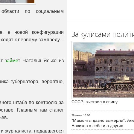
й области по социальным
е, в новой конфигурации
За кулисами полит
ходят к первому зампреду –
ст
займе
т Наталья Ясько из
ика губернатора, вероятно,
СССР: выстрел в спину
вного штаба по контролю за
оставе. Главным там станет
29 июнь
10:00
ьев.
"Мамонты давно вымерли". Ал
Новиков о себе и о других
 и журналиста, подавшегося