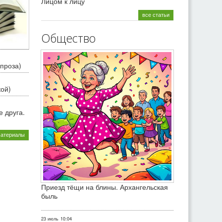
Лицом к лицу
все статьи
Общество
проза)
кой)
 друга.
материалы
Приезд тёщи на блины. Архангельская
быль
23 июль
10:04