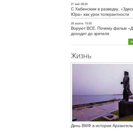
27 май
09:24
С Хабенским в разведку. «Здес
Юра» как урок толерантности
28 апрель
15:00
Воруют ВСЕ. Почему фильм «Д
доходит до зрителя
в
Жизнь
День ВМФ в истории Архангель