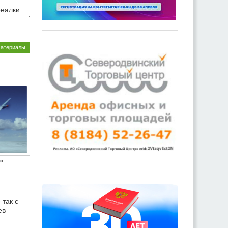
реалки
материалы
»
 так с
ев