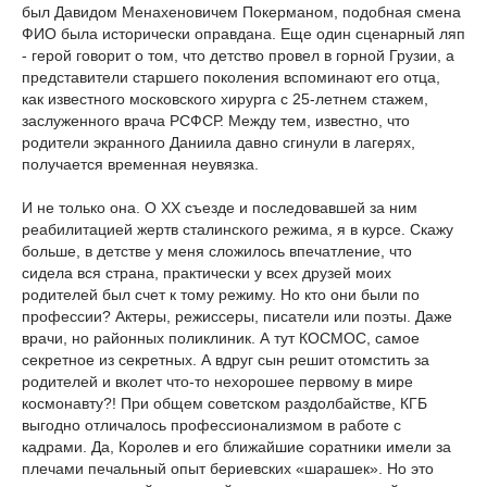
был Давидом Менахеновичем Покерманом, подобная смена
ФИО была исторически оправдана. Еще один сценарный ляп
- герой говорит о том, что детство провел в горной Грузии, а
представители старшего поколения вспоминают его отца,
как известного московского хирурга с 25-летнем стажем,
заслуженного врача РСФСР. Между тем, известно, что
родители экранного Даниила давно сгинули в лагерях,
получается временная неувязка.
И не только она. О ХХ съезде и последовавшей за ним
реабилитацией жертв сталинского режима, я в курсе. Скажу
больше, в детстве у меня сложилось впечатление, что
сидела вся страна, практически у всех друзей моих
родителей был счет к тому режиму. Но кто они были по
профессии? Актеры, режиссеры, писатели или поэты. Даже
врачи, но районных поликлиник. А тут КОСМОС, самое
секретное из секретных. А вдруг сын решит отомстить за
родителей и вколет что-то нехорошее первому в мире
космонавту?! При общем советском раздолбайстве, КГБ
выгодно отличалось профессионализмом в работе с
кадрами. Да, Королев и его ближайшие соратники имели за
плечами печальный опыт бериевских «шарашек». Но это