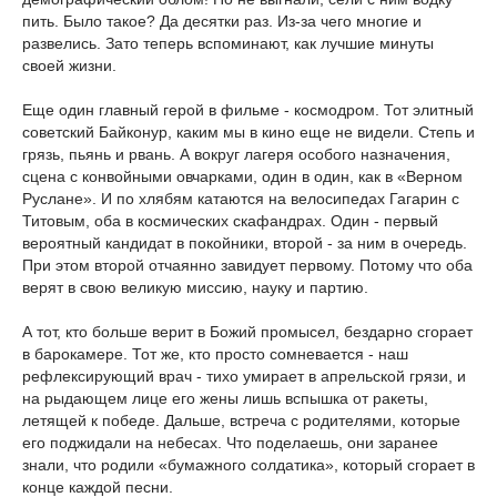
пить. Было такое? Да десятки раз. Из-за чего многие и
развелись. Зато теперь вспоминают, как лучшие минуты
своей жизни.
Еще один главный герой в фильме - космодром. Тот элитный
советский Байконур, каким мы в кино еще не видели. Степь и
грязь, пьянь и рвань. А вокруг лагеря особого назначения,
сцена с конвойными овчарками, один в один, как в «Верном
Руслане». И по хлябям катаются на велосипедах Гагарин с
Титовым, оба в космических скафандрах. Один - первый
вероятный кандидат в покойники, второй - за ним в очередь.
При этом второй отчаянно завидует первому. Потому что оба
верят в свою великую миссию, науку и партию.
А тот, кто больше верит в Божий промысел, бездарно сгорает
в барокамере. Тот же, кто просто сомневается - наш
рефлексирующий врач - тихо умирает в апрельской грязи, и
на рыдающем лице его жены лишь вспышка от ракеты,
летящей к победе. Дальше, встреча с родителями, которые
его поджидали на небесах. Что поделаешь, они заранее
знали, что родили «бумажного солдатика», который сгорает в
конце каждой песни.