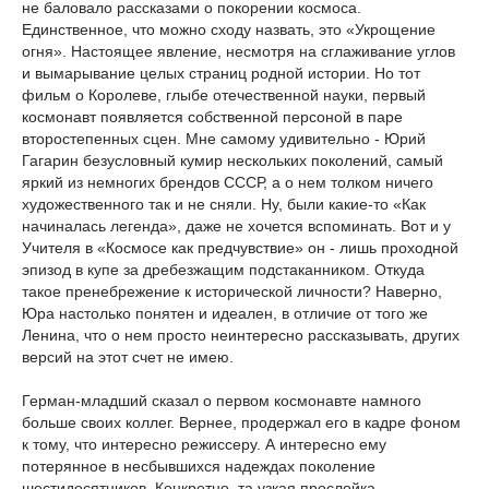
не баловало рассказами о покорении космоса.
Единственное, что можно сходу назвать, это «Укрощение
огня». Настоящее явление, несмотря на сглаживание углов
и вымарывание целых страниц родной истории. Но тот
фильм о Королеве, глыбе отечественной науки, первый
космонавт появляется собственной персоной в паре
второстепенных сцен. Мне самому удивительно - Юрий
Гагарин безусловный кумир нескольких поколений, самый
яркий из немногих брендов СССР, а о нем толком ничего
художественного так и не сняли. Ну, были какие-то «Как
начиналась легенда», даже не хочется вспоминать. Вот и у
Учителя в «Космосе как предчувствие» он - лишь проходной
эпизод в купе за дребезжащим подстаканником. Откуда
такое пренебрежение к исторической личности? Наверно,
Юра настолько понятен и идеален, в отличие от того же
Ленина, что о нем просто неинтересно рассказывать, других
версий на этот счет не имею.
Герман-младший сказал о первом космонавте намного
больше своих коллег. Вернее, продержал его в кадре фоном
к тому, что интересно режиссеру. А интересно ему
потерянное в несбывшихся надеждах поколение
шестидесятников. Конкретно, та узкая прослойка