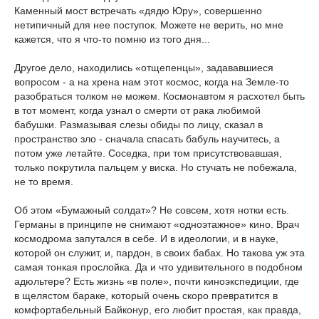
Каменный мост встречать «дядю Юру», совершенно
нетипичный для нее поступок. Можете не верить, но мне
кажется, что я что-то помню из того дня...
Другое дело, находились «отщепенцы», задававшиеся
вопросом - а на хрена нам этот космос, когда на Земле-то
разобраться толком не можем. Космонавтом я расхотел быть
в тот момент, когда узнал о смерти от рака любимой
бабушки. Размазывая слезы обиды по лицу, сказал в
пространство зло - сначала спасать бабуль научитесь, а
потом уже летайте. Соседка, при том присутствовавшая,
только покрутила пальцем у виска. Но стучать не побежала,
не то время.
Об этом «Бумажный солдат»? Не совсем, хотя нотки есть.
Германы в принципе не снимают «одноэтажное» кино. Врач
космодрома запутался в себе. И в идеологии, и в науке,
которой он служит, и, пардон, в своих бабах. Но такова уж эта
самая тонкая прослойка. Да и что удивительного в подобном
адюльтере? Есть жизнь «в поле», почти киноэкспедиции, где
в щелястом бараке, который очень скоро превратится в
комфортабельный Байконур, его любит простая, как правда,