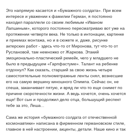
Это напрямую касается и «Бумажного солдата». При всем
интересе и уважении к фамилии Герман, я постоянно
находил параллели со своим любимым «Иваном
Лапшиным», которого постоянно пересматриваю вот уже на
протяжении четверти века. Не только в интонации, картинке
и приемах монтажа, но и в сюжете и, даже, рисунке
актерских работ - здесь что-то от Миронова, тут что-то от
Руслановой, там немножко от Жаркова. Этакий
эмоционально-пластический ремейк, чего у младшего не
было в предыдущем «Гарпфастуме». Талант на ребенке
отдохнул? Как сказать, старший за свою жизнь четыре
самостоятельные полнометражные ленты снял, вознесшие
его на самую вершину киношного Олимпа. Сейчас он, не
спеша, заканчивает пятую, и вряд ли что-то еще снимет по
причине скоротечности жизни. А ведь хочется, очень хочется
еще! Вот сын и продолжил дело отца, большущий респект
тебе за это, Леша...
Сама же история «бумажного солдата от отечественной
космонавтики» написана в фирменном германовском стиле,
главное в ней настроении, акценты, детали. Наше кино и так