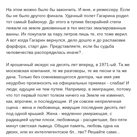
На этом можно было бы закончить. И мне, и режиссеру. Если
бы не было другого финала. Удачный полет Гагарина родил
тот самый Байконур. До этого в тупике бескрайней степи
лежали на земле диковинные в тех местах эмалированные
ванны. Их покупали за пару литров лишь те, кто тоже верил.
А вот когда Гагарин вернулся, дело дошло и до распаковки
фарфора, старт дан. Представляете, если бы судьба
человечества распорядилась иначе?..
И крошечный экскурс на десять лет вперед, в 1971-ый. Та же
московская компания, те же разговоры, те же песни и та же
дача. Только без сомневающегося доктора, чье имя уже
неудобно произносить на официальных приемах - слабак! И
люди, идущие не тем путем. Например, в эмиграцию, потому
что тот первый полет толком ничего на Земле не изменил,
как, впрочем, и последующие. И уж совсем неприличная
сцена - жена и любовница, живущие последние десять лет
под одной крышей. Жена - медленно умирающая, с
радиацией шутки плохи, любовница - расцветшая, без пяти
минут светская львица. Общая память, любовь одна на
двоих, или их интеллигентское бл...тво? Решайте сами...