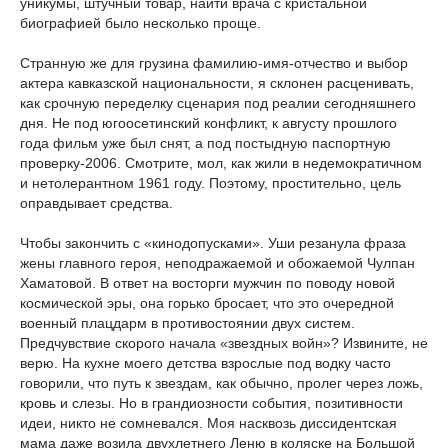
уникумы, штучный товар, найти врача с кристальной
биографией было несколько проще.
Странную же для грузина фамилию-имя-отчество и выбор
актера кавказской национальности, я склонен расценивать,
как срочную переделку сценария под реалии сегодняшнего
дня. Не под югоосетинский конфликт, к августу прошлого
года фильм уже был снят, а под постыдную паспортную
проверку-2006. Смотрите, мол, как жили в недемократичном
и нетолерантном 1961 году. Поэтому, простительно, цель
оправдывает средства.
Чтобы закончить с «кинодопусками». Уши резанула фраза
жены главного героя, неподражаемой и обожаемой Чулпан
Хаматовой. В ответ на восторги мужчин по поводу новой
космической эры, она горько бросает, что это очередной
военный плацдарм в противостоянии двух систем.
Предчувствие скорого начала «звездных войн»? Извините, не
верю. На кухне моего детства взрослые под водку часто
говорили, что путь к звездам, как обычно, пролег через ложь,
кровь и слезы. Но в грандиозности события, позитивности
идеи, никто не сомневался. Моя насквозь диссидентская
мама даже возила двухлетнего Леню в коляске на Большой