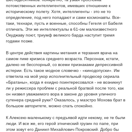
потомственных интеллигентов, имевших отношение к
историческому полету. Хотя, интеллигенты - это не то
определение, под него попадают и сами космонавты. Все-
таки, технари, пусть и военные, способны Гегеля от Бабеля
отличать. Эти же интеллектуалы в 61-ом малоизвестного
Окуджаву поют, триумф великого барда наступит тремя
годами позже.
В центре действия картины метания и терзания врача на
самом пике кризиса среднего возраста. Персонаж, кстати,
далеко не бесспорный, со всеми признаками депрессивной
истерии. Есть такое модное словечко - «кинодопуски». Им
ответила на мой укор исполнительный продюсер сериала
«Братаны», когда я ехидно поинтересовался - не возникнут
ли у режиссера проблем с реальной братвой после того, как
он низвел уважаемого вора в законе до уровня уличного
сутенера средней руки? Оказалось, у маэстро Мохова брат в
большом авторитете, можно спать спокойно.
К Алексею-маленькому с предъявой идти некому, не те были
люди. И все же, его герой этнический грузин по папе, при
этом зовут его Даниил Михайлович Покровский. Добро бы