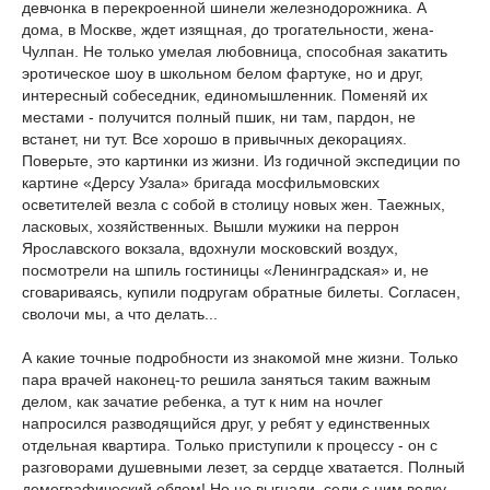
девчонка в перекроенной шинели железнодорожника. А
дома, в Москве, ждет изящная, до трогательности, жена-
Чулпан. Не только умелая любовница, способная закатить
эротическое шоу в школьном белом фартуке, но и друг,
интересный собеседник, единомышленник. Поменяй их
местами - получится полный пшик, ни там, пардон, не
встанет, ни тут. Все хорошо в привычных декорациях.
Поверьте, это картинки из жизни. Из годичной экспедиции по
картине «Дерсу Узала» бригада мосфильмовских
осветителей везла с собой в столицу новых жен. Таежных,
ласковых, хозяйственных. Вышли мужики на перрон
Ярославского вокзала, вдохнули московский воздух,
посмотрели на шпиль гостиницы «Ленинградская» и, не
сговариваясь, купили подругам обратные билеты. Согласен,
сволочи мы, а что делать...
А какие точные подробности из знакомой мне жизни. Только
пара врачей наконец-то решила заняться таким важным
делом, как зачатие ребенка, а тут к ним на ночлег
напросился разводящийся друг, у ребят у единственных
отдельная квартира. Только приступили к процессу - он с
разговорами душевными лезет, за сердце хватается. Полный
демографический облом! Но не выгнали, сели с ним водку