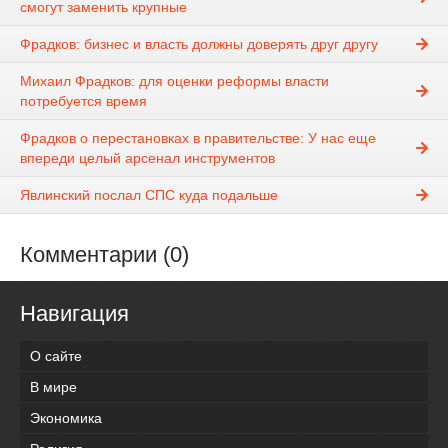
смогут заменить крупные
Фрадков: бизнес и власть должны доверять друг другу
Михаил Фрадков: для оценки реформы власти
потребуется время
Фрадков о перестановках в правительстве: У нас еще
впереди целый арсенал инструментов
Явлинский послал СПС куда подальше
Комментарии (0)
Навигация
О сайте
В мире
Экономика