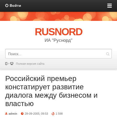
Войти
RUSNORD
ИА "Руснорд"
Полная версия сайта
Российский премьер
констатирует развитие
диалога между бизнесом и
властью
admin
28-09-2005, 09:53
1 598