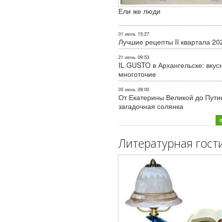
Ели же люди
01 июль
15:27
Лучшие рецепты II квартала 20
21 июнь
09:53
IL GUSTO в Архангельске: вкус
многоточие
05 июнь
09:00
От Екатерины Великой до Пути
загадочная солянка
Литературная гост