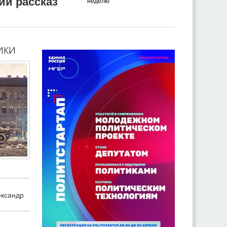
ий рассказ
неделю
ики
ександр