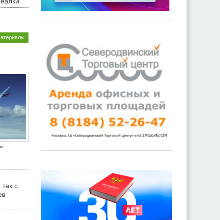
реалки
материалы
»
 так с
ев