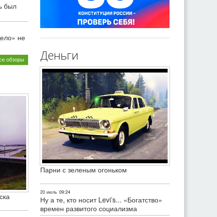
ь был
ело» не
Деньги
се обзоры
Парни с зеленым огоньком
20 июль
09:24
ска
Ну а те, кто носит Levi’s... «Богатство»
времен развитого социализма