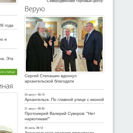
"Северодвинский торговый центр"
Верую
26 года
но и
на. Эта
все статьи
Сергей Степашин вдохнул
архангельской благодати
иная
03 август
09:15
Архангельск. По главной улице с иконой
01 август
09:30
Протоиерей Валерий Суворов: "Нет
наркотикам!"
30 июль
09:12
Архангельская епархия принимала