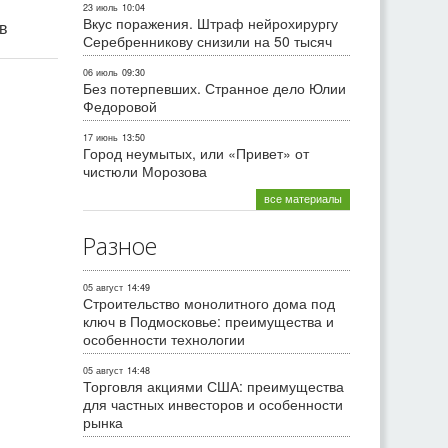
23 июль
10:04
Вкус поражения. Штраф нейрохирургу
ив
Серебренникову снизили на 50 тысяч
06 июль
09:30
Без потерпевших. Странное дело Юлии
Федоровой
17 июнь
13:50
Город неумытых, или «Привет» от
чистюли Морозова
все материалы
Разное
05 август
14:49
Строительство монолитного дома под
ключ в Подмосковье: преимущества и
особенности технологии
05 август
14:48
Торговля акциями США: преимущества
для частных инвесторов и особенности
рынка