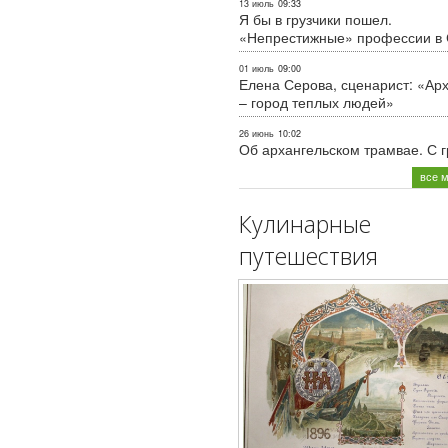
13 июль
09:33
Я бы в грузчики пошел.
«Непрестижные» профессии в
01 июль
09:00
Елена Серова, сценарист: «Ар
– город теплых людей»
26 июнь
10:02
Об архангельском трамвае. С 
все 
Кулинарные
путешествия