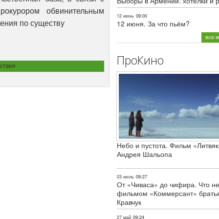
Выборы в Армении: хотелки и 
рокурором обвинительным
12 июнь
09:00
ения по существу
12 июня. За что пьём?
все 
ПроКино
ствия
Небо и пустота. Фильм «Литвяк
Андрея Шальопа
03 июль
09:27
От «Чиваса» до чифира. Что не
фильмом «Коммерсант» брать
Кравчук
27 май
09:24