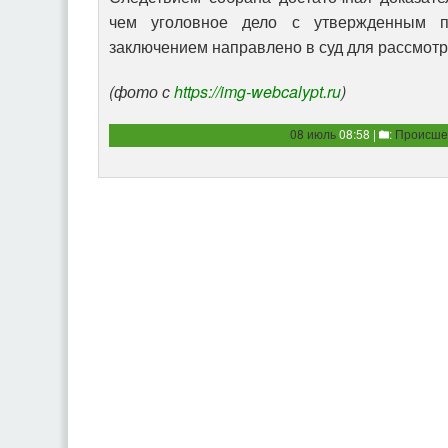
чем уголовное дело с утвержденным п
заключением направлено в суд для рассмотр
(фото с
https://img-webcalypt.ru
)
08 июль
08:58 |
:
Происше