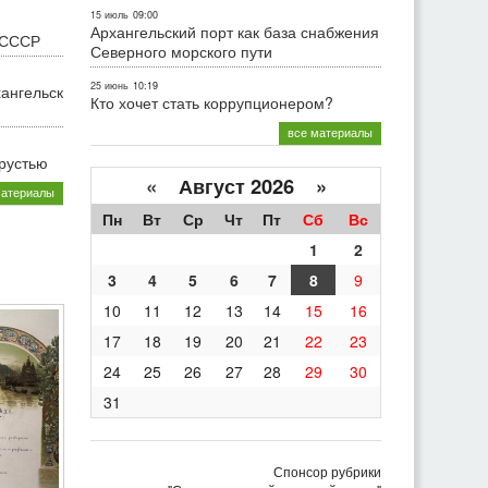
15 июль
09:00
Архангельский порт как база снабжения
 СССР
Северного морского пути
25 июнь
10:19
хангельск
Кто хочет стать коррупционером?
все материалы
грустью
«
Август 2026 »
материалы
Пн
Вт
Ср
Чт
Пт
Сб
Вс
1
2
3
4
5
6
7
8
9
10
11
12
13
14
15
16
17
18
19
20
21
22
23
24
25
26
27
28
29
30
31
Спонсор рубрики