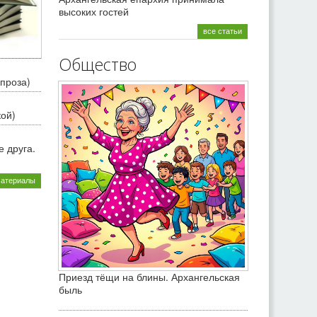
высоких гостей
все статьи
Общество
проза)
кой)
 друга.
материалы
Приезд тёщи на блины. Архангельская
быль