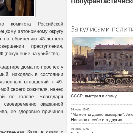
Полуфантастическ
го комитета Российской
За кулисами полит
нецкому автономному округу
а по обвинению 43-летнего
ершении преступления,
 РФ (покушение на убийство).
 квартире дома по проспекту
ый, находясь в состоянии
иязненных отношений к 49-
мой своего сожителя, нанес
СССР: выстрел в спину
ой по голове. Благодаря
и своевременно оказанной
29 июнь
10:00
ва, ее здоровью причинен
"Мамонты давно вымерли". Ал
Новиков о себе и о других
16 июнь
17:00
льственная база, в связи с