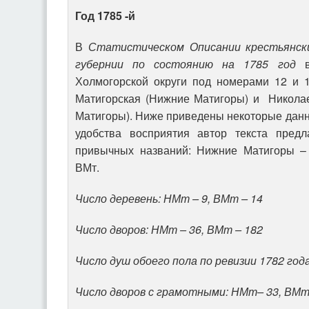
Год 1785 -й
В
Статистическом Описании крестьянски
губернии по состоянию на 1785 год
в 
Холмогорской округи под номерами 12 и 
Матигорская (Нижние Матигоры) и Николае
Матигоры). Ниже приведены некоторые данн
удобства восприятия автор текста предл
привычных названий: Нижние Матигоры –
ВМт.
Число деревень: НМт – 9, ВМт – 14
Число дворов: НМт – 36, ВМт – 182
Число душ обоего пола по ревизии 1782 год
Число дворов с грамотными: НМт– 33, ВМт