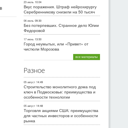
23 июль
10:04
Вкус поражения. Штраф нейрохирургу
ив
Серебренникову снизили на 50 тысяч
06 июль
09:30
Без потерпевших. Странное дело Юлии
Федоровой
17 июнь
13:50
Город неумытых, или «Привет» от
чистюли Морозова
все материалы
Разное
05 август
14:49
Строительство монолитного дома под
ключ в Подмосковье: преимущества и
особенности технологии
05 август
14:48
Торговля акциями США: преимущества
для частных инвесторов и особенности
рынка