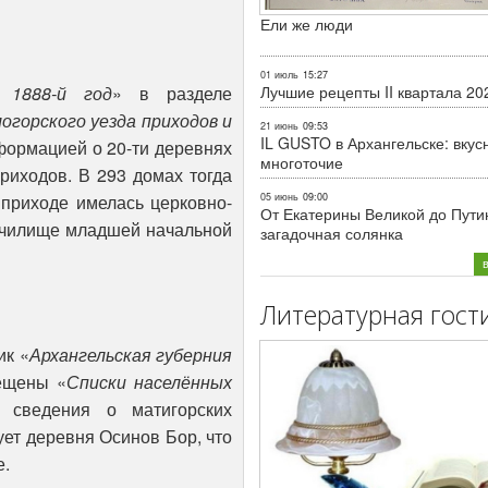
Ели же люди
01 июль
15:27
 1888-й год
» в разделе
Лучшие рецепты II квартала 20
огорского уезда приходов и
21 июнь
09:53
IL GUSTO в Архангельске: вкус
нформацией о 20-ти деревнях
многоточие
риходов. В 293 домах тогда
приходе имелась церковно-
05 июнь
09:00
От Екатерины Великой до Пути
 училище младшей начальной
загадочная солянка
Литературная гост
ик «
Архангельская губерния
мещены «
Списки населённых
 сведения о матигорских
рует деревня Осинов Бор, что
е.