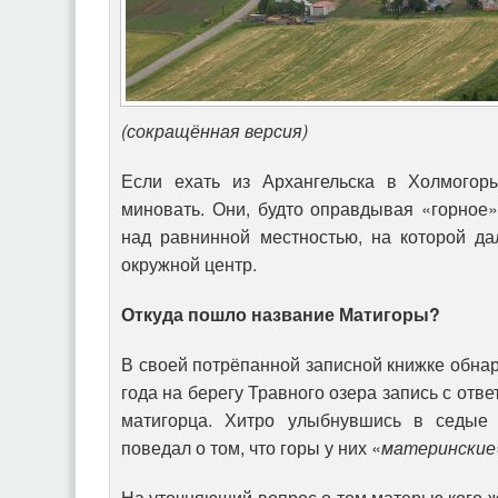
(сокращённая версия)
Если ехать из Архангельска в Холмогоры
миновать. Они, будто оправдывая «горное
над равнинной местностью, на которой да
окружной центр.
Откуда пошло название Матигоры?
В своей потрёпанной записной книжке обна
года на берегу Травного озера запись с отв
матигорца. Хитро улыбнувшись в седые
поведал о том, что горы у них «
материнские
На уточняющий вопрос о том матерью кого ж