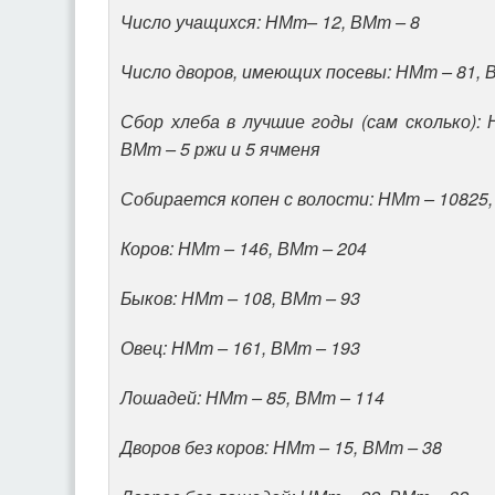
Число учащихся: НМт– 12, ВМт – 8
Число дворов, имеющих посевы: НМт – 81, 
Сбор хлеба в лучшие годы (сам сколько):
ВМт – 5 ржи и 5 ячменя
Собирается копен с волости: НМт – 10825,
Коров: НМт – 146, ВМт – 204
Быков: НМт – 108, ВМт – 93
Овец: НМт – 161, ВМт – 193
Лошадей: НМт – 85, ВМт – 114
Дворов без коров: НМт – 15, ВМт – 38