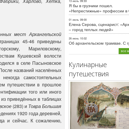
Фабрики, Харлово, Хетка,
13 июль
09:33
Я бы в грузчики пошел.
«Непрестижные» профессии в
01 июль
09:00
Елена Серова, сценарист: «Ар
– город теплых людей»
ённых мест Архангельской
26 июнь
10:02
траницах 45-46 приведены
Об архангельском трамвае. С 
рскому, Мариловскому,
все 
ествам Кушевской волости
ходился в селе Пасыновское
Кулинарные
 После названий населённых
путешествия
 некогда самостоятельных
шем путешествии в прошлое
ентификации того или иного
 из приведённых в таблицах
вское
(283) и
Товра Большая
ведениях 1920 года деревней,
гда и сейчас. К сожалению,