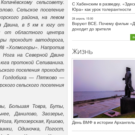
опачёвскому сельсовету.
С Хабенским в разведку. «Здес
лово. Сельское поселение
Юра» как урок толерантности
орского района, на левом
28 апрель
15:00
Воруют ВСЕ. Почему фильм «Д
я Двина, в 5 км к югу от
доходит до зрителя
м от областного центра
в
оры проходит автодорога,
М8 «Холмогоры». Напротив
Жизнь
я Нога на Северной Двине
юга протокой Селиваниха.
ьского поселения проходит
— Голдобиха — Пятково —
рского сельского поселения
зы, Большая Товра, Буты,
нее, Данилово, Заозерье,
 Нога, Кутозерская, Кушово,
День ВМФ в истории Архангель
инки, Одиночка, Погост,