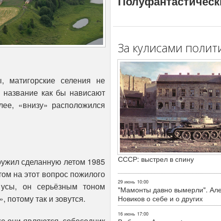
Полуфантастическ
За кулисами полит
, матигорские селения не
» название как бы нависают
лее, «внизу» расположился
СССР: выстрел в спину
ружил сделанную летом 1985
етом на этот вопрос пожилого
29 июнь
10:00
 усы, он серьёзным тоном
"Мамонты давно вымерли". Ал
», потому так и зовутся.
Новиков о себе и о других
16 июнь
17:00
е они являются, собеседник