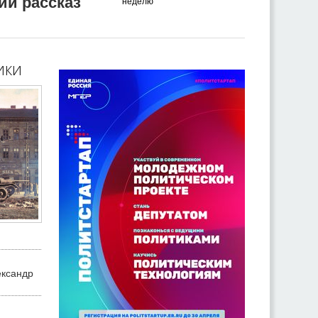
ий рассказ
неделю
ики
ександр