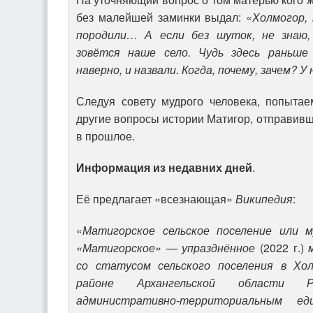
без малейшей заминки выдал: «
Холмогор,
породили… А если без шуток, не знаю,
зовётся наше село. Чудь здесь раньше
наверно, и назвали. Когда, почему, зачем? У
Следуя совету мудрого человека, попытае
другие вопросы истории Матигор, отправивш
в прошлое.
Информация из недавних дней
.
Её предлагает «всезнающая»
Википедия
:
«
Матигорское сельское поселение или м
«Матигорское» — упразднённое
(2022 г.)
м
со статусом сельского поселения в Хо
районе Архангельской области Р
административно-территориальным е