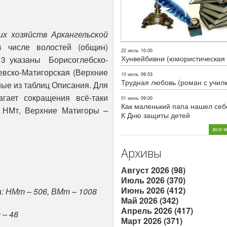
х хозяйств Архангельской
числе волостей (общин)
22 июль
10:00
Хунвейбивни (юмористическая 
13 указаны Борисоглебско-
вско-Матигорская (Верхние
10 июль
09:53
Трудная любовь (роман с учил
ые из таблиц Описания. Для
агает сокращения всё-таки
01 июнь
09:00
Как маленький папа нашел себе
 НМт, Верхние Матигоры –
К Дню защиты детей
все 
Архивы
Август 2026 (98)
Июль 2026 (370)
Июнь 2026 (412)
а: НМт – 506, ВМт – 1008
Май 2026 (342)
Апрель 2026 (417)
 – 48
Март 2026 (371)