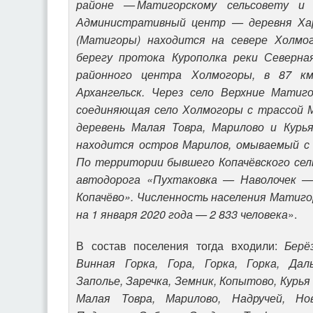
районе — Матигорскому сельсовету и К
Административный центр — деревня Хар
(Матигоры) находится на севере Холмог
берегу протока Курополка реки Северна
районного центра Холмогоры, в 87 к
Архангельск. Через село Верхние Матиг
соединяющая село Холмогоры с трассой 
деревень Малая Товра, Марилово и Курь
находится остров Марилов, омываемый с 
По территории бывшего Копачёвского сел
автодорога «Пухтаковка — Наволочек 
Копачёво». Численность населения Матиго
на 1 января 2020 года — 2 833 человека
».
В состав поселения тогда входили:
Берё
Винная Горка, Гора, Горка, Горка, Даль
Заполье, Заречка, Земник, Копытово, Курья
Малая Товра, Марилово, Надручей, Нов