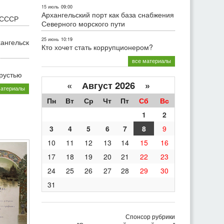
15 июль
09:00
Архангельский порт как база снабжения
 СССР
Северного морского пути
25 июнь
10:19
хангельск
Кто хочет стать коррупционером?
все материалы
грустью
«
Август 2026 »
материалы
Пн
Вт
Ср
Чт
Пт
Сб
Вс
1
2
3
4
5
6
7
8
9
10
11
12
13
14
15
16
17
18
19
20
21
22
23
24
25
26
27
28
29
30
31
Спонсор рубрики