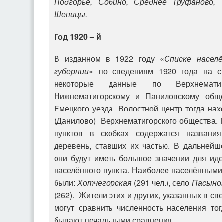
Подгорье, Собино, Среднее Труфаново, 
Шепицы.
Год 1920 – й
В изданном в 1922 году «
Списке насел
губернии
» по сведениям 1920 года на с
некоторые данные по Верхнематиго
Нижнематигорскому и Паниловскому общ
Емецкого уезда. Волостной центр тогда на
(Данилово) Верхнематигорского общества.
пунктов в скобках содержатся названия
деревень, ставших их частью. В дальней
они будут иметь большое значении для ид
населённого пункта. Наиболее населёнными
были:
Хотчегорская
(291 чел.), село
Пасыно
(262). Жители этих и других, указанных в с
могут сравнить численность населения то
бывают печальными сравнения.