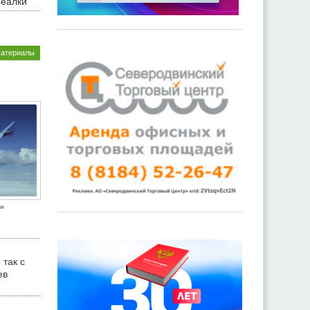
реалки
материалы
»
 так с
ев