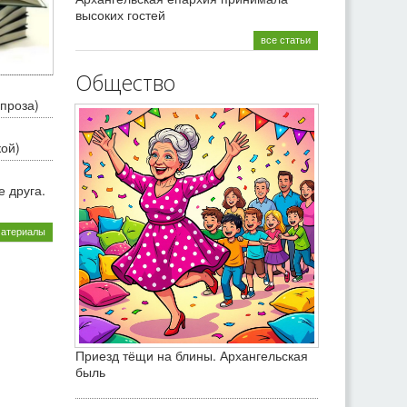
высоких гостей
все статьи
Общество
проза)
кой)
 друга.
материалы
Приезд тёщи на блины. Архангельская
быль