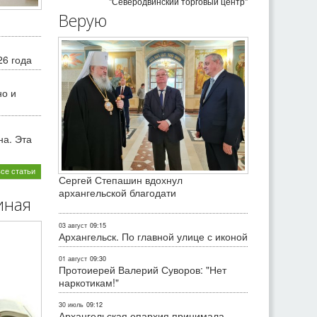
"Северодвинский торговый центр"
Верую
26 года
но и
на. Эта
все статьи
Сергей Степашин вдохнул
архангельской благодати
иная
03 август
09:15
Архангельск. По главной улице с иконой
01 август
09:30
Протоиерей Валерий Суворов: "Нет
наркотикам!"
30 июль
09:12
Архангельская епархия принимала