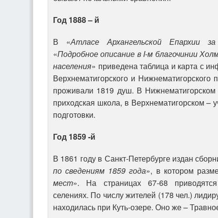
Год 1888 – й
В «
Атласе Архангельской Епархии за
«
Подробное описание в I-м благочинии Холм
населения
» приведена таблица и карта с и
Верхнематигорского и Нижнематигорского п
проживали 1819 душ. В Нижнематигорском 
приходская школа, в Верхнематигорском –
подготовки.
Год 1859 -й
В 1861 году в Санкт-Петербурге издан сборн
по сведениям 1859 года
», в котором раз
мест
». На страницах 67-68 приводятся
селениях. По числу жителей (178 чел.) лиди
находилась при Куть-озере. Оно же – Травно