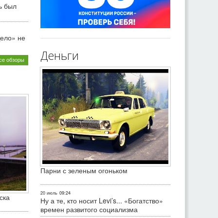
ь был
ело» не
Деньги
се обзоры
Парни с зеленым огоньком
20 июль
09:24
ска
Ну а те, кто носит Levi’s... «Богатство»
времен развитого социализма