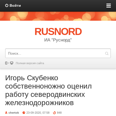
Войти
RUSNORD
ИА "Руснорд"
Полная версия сайта
Игорь Скубенко
собственноножно оценил
работу северодвинских
железнодорожников
chertok
23-09-2020, 07:58
848