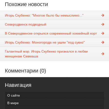
Похожие новости
Игорь Скубенко: "Многое было бы немыслимо..."
Северодвинск подводный
В Северодвинске открылся современный хоккейный корт
Игорь Скубенко: Моногорода не ушли "под сукно"
Галантный мэр. Игорь Скубенко признался в любви
женщинам Севмаша
Комментарии (0)
Навигация
О сайте
В мире