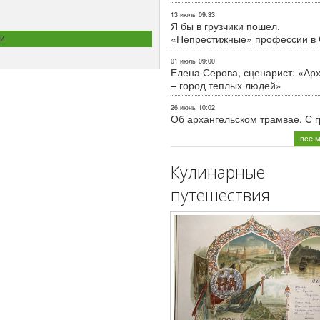
13 июль
09:33
Я бы в грузчики пошел.
«Непрестижные» профессии в
и
01 июль
09:00
Елена Серова, сценарист: «Ар
– город теплых людей»
26 июнь
10:02
Об архангельском трамвае. С 
все 
Кулинарные
путешествия