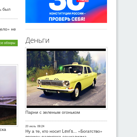
ь был
ело» не
Деньги
се обзоры
Парни с зеленым огоньком
20 июль
09:24
ска
Ну а те, кто носит Levi’s... «Богатство»
времен развитого социализма