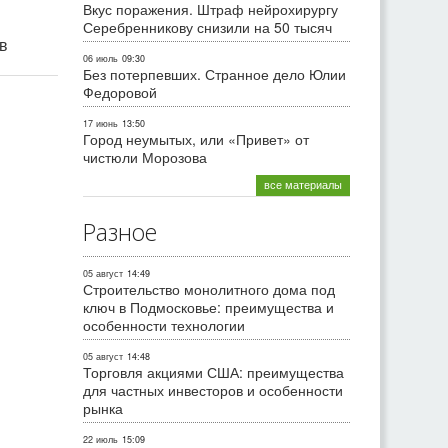
Вкус поражения. Штраф нейрохирургу
Серебренникову снизили на 50 тысяч
ив
06 июль
09:30
Без потерпевших. Странное дело Юлии
Федоровой
17 июнь
13:50
Город неумытых, или «Привет» от
чистюли Морозова
все материалы
Разное
05 август
14:49
Строительство монолитного дома под
ключ в Подмосковье: преимущества и
особенности технологии
05 август
14:48
Торговля акциями США: преимущества
для частных инвесторов и особенности
рынка
22 июль
15:09