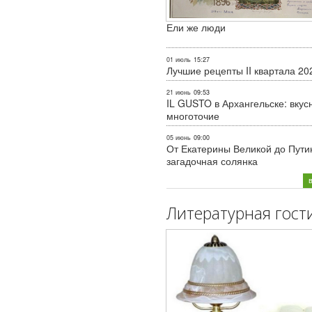
Ели же люди
01 июль
15:27
Лучшие рецепты II квартала 20
21 июнь
09:53
IL GUSTO в Архангельске: вкус
многоточие
05 июнь
09:00
От Екатерины Великой до Пути
загадочная солянка
Литературная гост