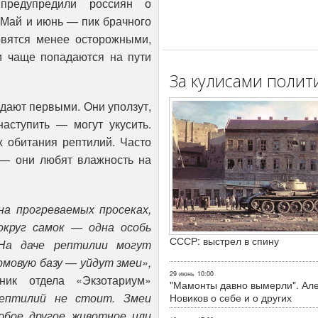
предупредили россиян о
 Май и июнь — пик брачного
овятся менее осторожными,
и чаще попадаются на пути
За кулисами полит
дают первыми. Они уползут,
наступить — могут укусить.
 обитания рептилий. Часто
т — они любят влажность на
а прогреваемых просеках,
округ самок — одна особь
СССР: выстрел в спину
 На даче рептилии могут
рмовую базу — уйдут змеи»,
29 июнь
10:00
ник отдела «Экзотариум»
"Мамонты давно вымерли". Ал
ептилий не стоит. Змеи
Новиков о себе и о других
юбое другое животное или