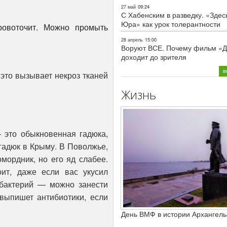
27 май
09:24
С Хабенским в разведку. «Здес
Юра» как урок толерантности
ровоточит. Можно промыть
28 апрель
15:00
Воруют ВСЕ. Почему фильм «Д
доходит до зрителя
в
 это вызывает некроз тканей
Жизнь
это обыкновенная гадюка,
гадюк в Крыму. В Поволжье,
мордник, но его яд слабее.
оит, даже если вас укусил
бактерий — можно занести
выпишет антибиотики, если
День ВМФ в истории Архангель