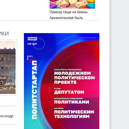
Приезд тёщи на блины.
Архангельская быль
ики
ександр