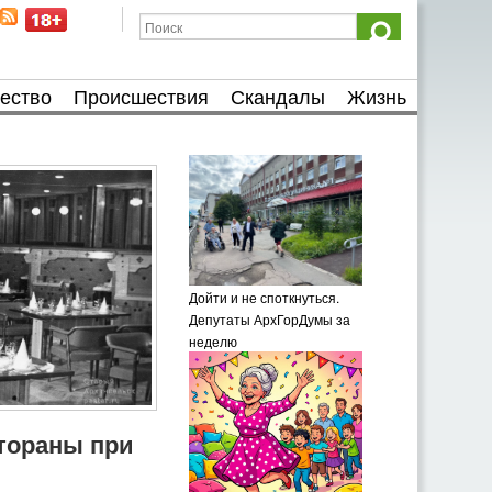
ество
Происшествия
Скандалы
Жизнь
Дойти и не споткнуться.
Депутаты АрхГорДумы за
неделю
тораны при