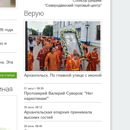
Спонсор рубрики
"Северодвинский торговый центр"
Верую
26 года
но и
на. Эта
Архангельск. По главной улице с иконой
все статьи
иная
01 август
09:30
Протоиерей Валерий Суворов: "Нет
наркотикам!"
30 июль
09:12
Архангельская епархия принимала
высоких гостей
29 июль
08:40