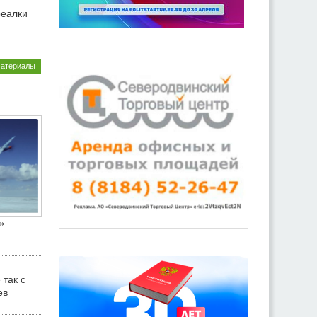
реалки
материалы
»
 так с
ев