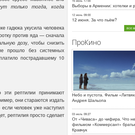
16 июнь
17:00
Выборы в Армении: хотелки и 
гут только тогда, когда
12 июнь
09:00
12 июня. За что пьём?
ике гадюка укусила человека
все 
ротку против яда — сначала
ПроКино
альную дозу, чтобы снизить
ние прошло без системных
платило пострадавшему 10
о эти рептилии принимают
Небо и пустота. Фильм «Литвяк
ример, они стараются издать
Андрея Шальопа
о если человек уже наступил
ет, рептилия просто сделает
03 июль
09:27
От «Чиваса» до чифира. Что не
фильмом «Коммерсант» брать
Кравчук