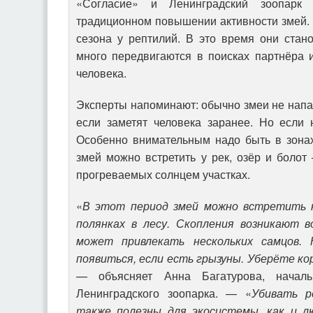
«Согласие» и Ленинградский зоопарк 
традиционном повышении активности змей.
сезона у рептилий. В это время они стан
много передвигаются в поисках партнёра 
человека.
Эксперты напоминают: обычно змеи не напа
если заметят человека заранее. Но если 
Особенно внимательным надо быть в зонах
змей можно встретить у рек, озёр и боло
прогреваемых солнцем участках.
«
В этот период змей можно встретить н
полянках в лесу.
Скопления возникают в
может привлекать нескольких самцов.
появиться, если есть грызуны. Уберёте ко
— объясняет Анна Багатурова, началь
Ленинградского зоопарка. — «
Убивать р
также полезны для экосистемы, как и л