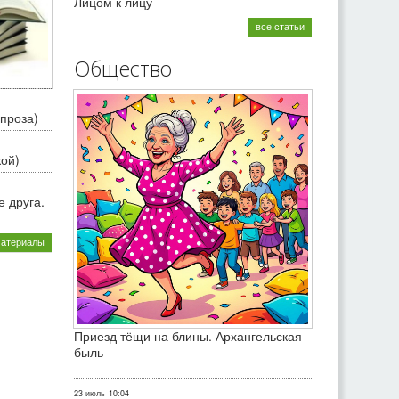
Лицом к лицу
все статьи
Общество
проза)
кой)
 друга.
материалы
Приезд тёщи на блины. Архангельская
быль
23 июль
10:04