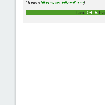
(фото с
https://www.dailymail.com
)
11 июнь
16:08 |
:
Будн