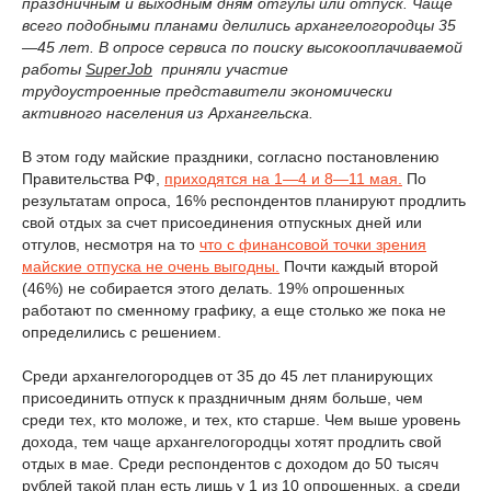
праздничным и выходным дням отгулы или отпуск. Чаще
всего подобными планами делились
архангелогородцы
35
—45 лет. В опросе сервиса по поиску высокооплачиваемой
работы
SuperJob
приняли участие
трудоустроенные
представители экономически
активного населения из
Архангельска
.
В этом году майские праздники, согласно постановлению
Правительства РФ,
приходятся на 1—4 и 8—11 мая.
По
результатам опроса, 16% респондентов планируют продлить
свой отдых за счет присоединения отпускных дней или
отгулов, несмотря на то
что с финансовой точки зрения
майские отпуска не очень выгодны.
Почти каждый второй
(46%) не собирается этого делать. 19% опрошенных
работают по сменному графику, а еще столько же пока не
определились с решением.
Среди архангелогородцев от 35 до 45 лет планирующих
присоединить отпуск к праздничным дням больше, чем
среди тех, кто моложе, и тех, кто старше. Чем выше уровень
дохода, тем чаще архангелогородцы хотят продлить свой
отдых в мае. Среди респондентов с доходом до 50 тысяч
рублей такой план есть лишь у 1 из 10 опрошенных, а среди