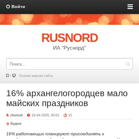
Войти
RUSNORD
ИА "Руснорд"
Полная версия сайта
16% архангелогородцев мало
майских праздников
chertok
19-04-2025, 09:01
15
Будни
1
6
% работающих планируют присоединять к