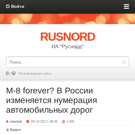
Войти
RUSNORD
ИА "Руснорд"
Полная версия сайта
М-8 forever? В России
изменяется нумерация
автомобильных дорог
chertok
29-12-2017, 08:45
1 835
Будни