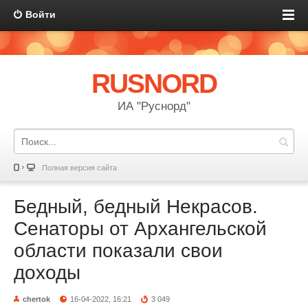
Войти
RUSNORD
ИА "Руснорд"
Полная версия сайта
Бедный, бедный Некрасов.
Сенаторы от Архангельской
области показали свои
доходы
chertok
16-04-2022, 16:21
3 049