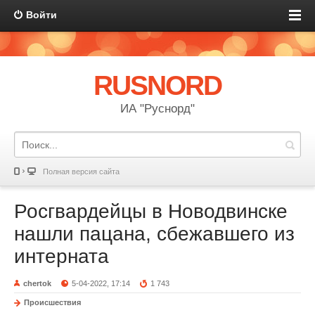
Войти
RUSNORD
ИА "Руснорд"
Полная версия сайта
Росгвардейцы в Новодвинске
нашли пацана, сбежавшего из
интерната
chertok
5-04-2022, 17:14
1 743
Происшествия