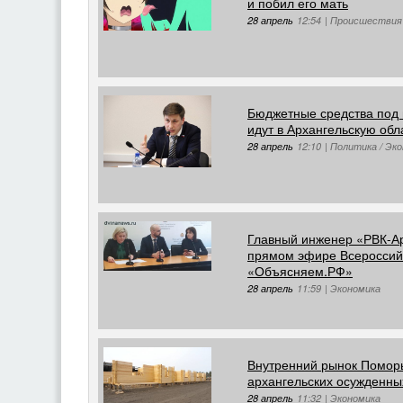
и побил его мать
28 апрель
12:54
|
Происшествия
Бюджетные средства под 
идут в Архангельскую обл
28 апрель
12:10
|
Политика / Эк
Главный инженер «РВК-Ар
прямом эфире Всероссийс
«Объясняем.РФ»
28 апрель
11:59
|
Экономика
Внутренний рынок Поморь
архангельских осужденны
28 апрель
11:32
|
Экономика