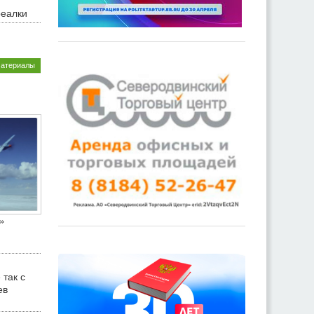
реалки
материалы
»
 так с
ев