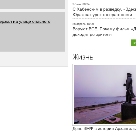
27 май
09:24
С Хабенским в разведку. «Здес
Юра» как урок толерантности
ержал на улице опасного
28 апрель
15:00
Воруют ВСЕ. Почему фильм «Д
доходит до зрителя
в
Жизнь
День ВМФ в истории Архангель