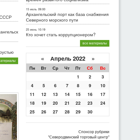
15 июль
09:00
Архангельский порт как база снабжения
 СССР
Северного морского пути
25 июнь
10:19
хангельск
Кто хочет стать коррупционером?
все материалы
грустью
«
Апрель 2022
»
материалы
Пн
Вт
Ср
Чт
Пт
Сб
Вс
1
2
3
4
5
6
7
8
9
10
11
12
13
14
15
16
17
18
19
20
21
22
23
24
25
26
27
28
29
30
Спонсор рубрики
"Северодвинский торговый центр"