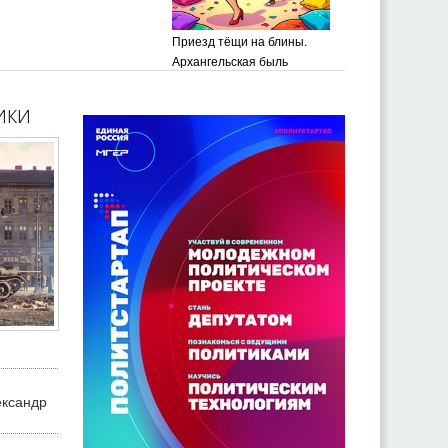
Приезд тёщи на блины.
Архангельская быль
ики
ександр