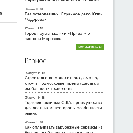
06 июль
09:30
ив
Без потерпевших. Странное дело Юлии
Федоровой
17 июнь
13:50
Город неумытых, или «Привет» от
чистюли Морозова
все материалы
Разное
05 август
14:49
Строительство монолитного дома под
ключ в Подмосковье: преимущества и
особенности технологии
05 август
14:48
Торговля акциями США: преимущества
для частных инвесторов и особенности
рынка
22 июль
15:09
Как оплачивать зарубежные сервисы из
России: особенности современных