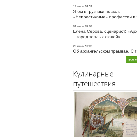
13 июль
09:33
Я бы в грузчики пошел.
«Непрестижные» профессии в
01 июль
09:00
Елена Серова, сценарист: «Ар
– город теплых людей»
26 июнь
10:02
Об архангельском трамвае. С 
все 
Кулинарные
путешествия