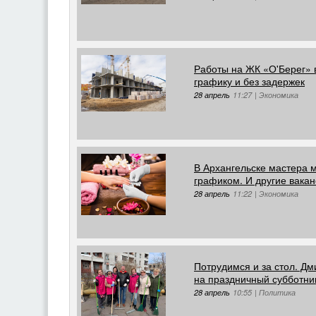
Работы на ЖК «О'Берег» в
графику и без задержек
28 апрель
11:27
|
Экономика
В Архангельске мастера 
графиком. И другие вака
28 апрель
11:22
|
Экономика
Потрудимся и за стол. Д
на праздничный субботни
28 апрель
10:55
|
Политика