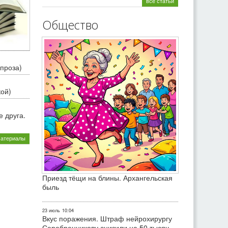
все статьи
Общество
проза)
кой)
 друга.
материалы
Приезд тёщи на блины. Архангельская
быль
23 июль
10:04
Вкус поражения. Штраф нейрохирургу
Серебренникову снизили на 50 тысяч