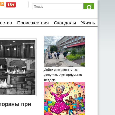
ество
Происшествия
Скандалы
Жизнь
Дойти и не споткнуться.
Депутаты АрхГорДумы за
неделю
тораны при