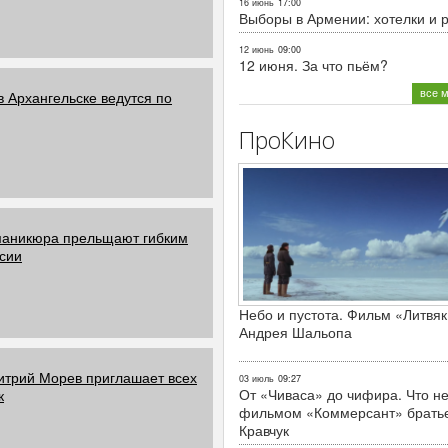
16 июнь
17:00
Выборы в Армении: хотелки и 
12 июнь
09:00
12 июня. За что пьём?
все 
 Архангельске ведутся по
ПроКино
маникюра прельщают гибким
нсии
Небо и пустота. Фильм «Литвяк
Андрея Шальопа
митрий Морев приглашает всех
03 июль
09:27
От «Чиваса» до чифира. Что не
к
фильмом «Коммерсант» брать
Кравчук