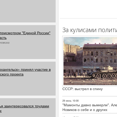
За кулисами полит
присмотром "Единой России"
асть
ономика
хангельск» принял участие в
кого проекта
СССР: выстрел в спину
29 июнь
10:00
"Мамонты давно вымерли". Ал
я заинтересовался трудами
Новиков о себе и о других
х