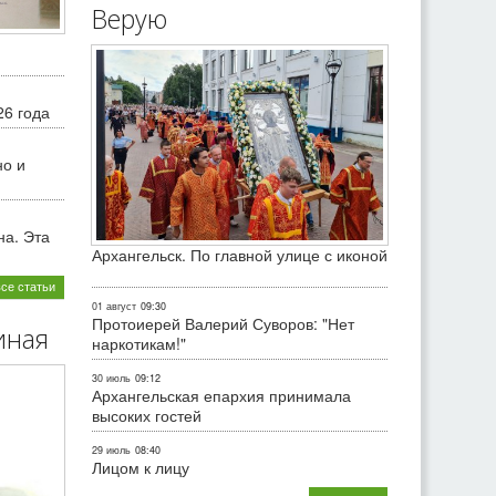
Верую
26 года
но и
на. Эта
Архангельск. По главной улице с иконой
все статьи
01 август
09:30
Протоиерей Валерий Суворов: "Нет
иная
наркотикам!"
30 июль
09:12
Архангельская епархия принимала
высоких гостей
29 июль
08:40
Лицом к лицу