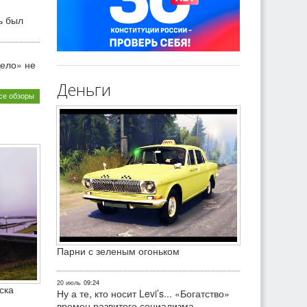
ь был
ело» не
Деньги
се обзоры
Парни с зеленым огоньком
20 июль
09:24
ска
Ну а те, кто носит Levi’s... «Богатство»
времен развитого социализма