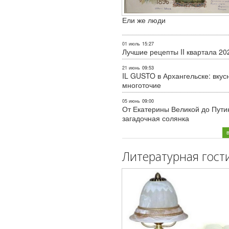
Ели же люди
01 июль
15:27
Лучшие рецепты II квартала 20
21 июнь
09:53
IL GUSTO в Архангельске: вкус
многоточие
05 июнь
09:00
От Екатерины Великой до Пути
загадочная солянка
Литературная гост