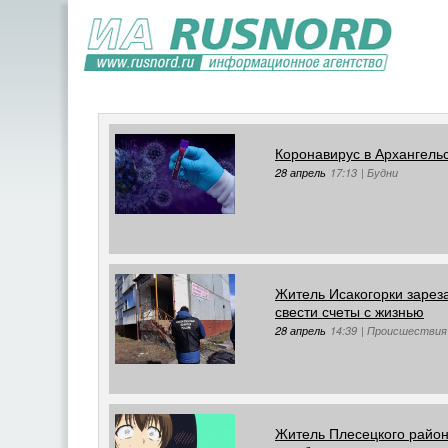
Коронавирус в Архангельс
28 апрель
17:13
|
Будни
Житель Исакогорки зарез
свести счеты с жизнью
28 апрель
14:39
|
Происшествия
Житель Плесецкого район