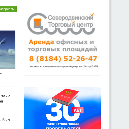
материалы
»
 так с
ев
ь был