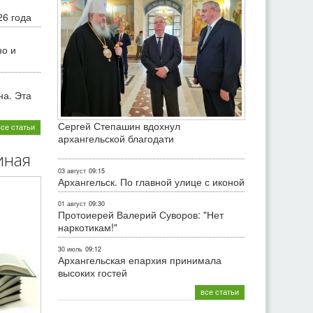
26 года
но и
на. Эта
Сергей Степашин вдохнул
все статьи
архангельской благодати
иная
03 август
09:15
Архангельск. По главной улице с иконой
01 август
09:30
Протоиерей Валерий Суворов: "Нет
наркотикам!"
30 июль
09:12
Архангельская епархия принимала
высоких гостей
все статьи