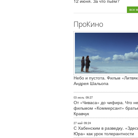
12 июня. За что пьём?
все 
ПроКино
Небо и пустота. Фильм «Литвяк
Андрея Шальопа
03 июль
09:27
От «Чиваса» до чифира. Что не
фильмом «Коммерсант» брать
Кравчук
27 май
09:24
С Хабенским в разведку. «Здес
Юра» как урок толерантности