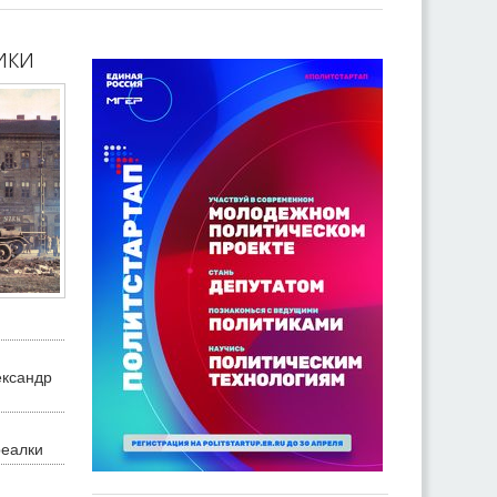
ики
ександр
реалки