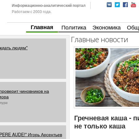
Информационно-аналитический портал
Работаем с 2003 года.
Главная
Политика
Экономика
Общ
Главные новости
ождать людям"
проверит чиновников на
мора
ьтура
Гречневая каша - 
не только каша
APERE AUDE!* Игорь Арсентьев