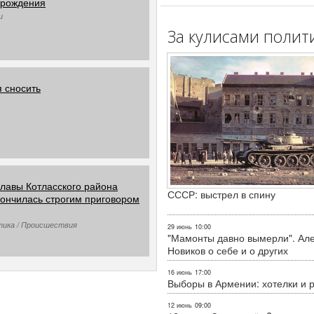
ь рождения
и
За кулисами полит
 сносить
главы Котласского района
СССР: выстрел в спину
ончилась строгим приговором
тика / Происшествия
29 июнь
10:00
"Мамонты давно вымерли". Ал
Новиков о себе и о других
16 июнь
17:00
Выборы в Армении: хотелки и 
12 июнь
09:00