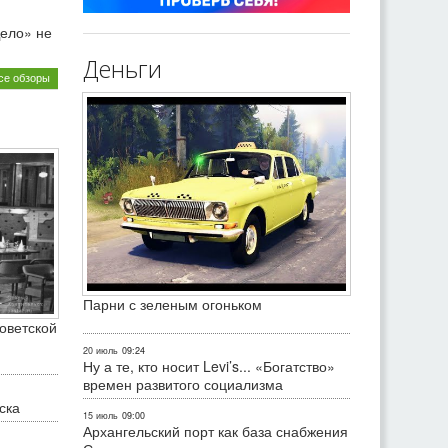
ело» не
Деньги
се обзоры
Парни с зеленым огоньком
оветской
20 июль
09:24
Ну а те, кто носит Levi’s... «Богатство»
времен развитого социализма
ска
15 июль
09:00
Архангельский порт как база снабжения