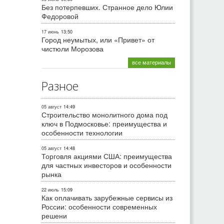
Без потерпевших. Странное дело Юлии
Федоровой
17 июнь
13:50
Город неумытых, или «Привет» от
чистюли Морозова
все материалы
Разное
05 август
14:49
Строительство монолитного дома под
ключ в Подмосковье: преимущества и
особенности технологии
05 август
14:48
Торговля акциями США: преимущества
для частных инвесторов и особенности
рынка
22 июль
15:09
Как оплачивать зарубежные сервисы из
России: особенности современных
решени