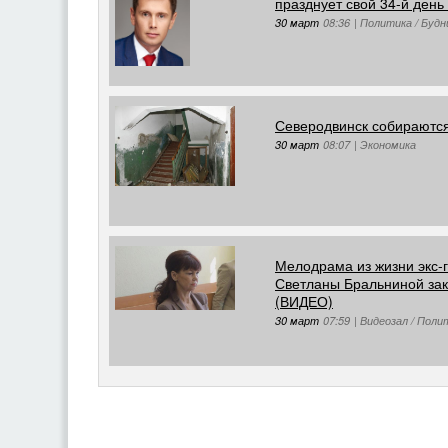
празднует свой 34-й ден
30 март
08:36
|
Политика / Будн
Северодвинск собираются
30 март
08:07
|
Экономика
Мелодрама из жизни экс-
Светланы Бральниной зак
(ВИДЕО)
30 март
07:59
|
Видеозал / Поли