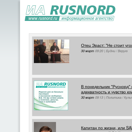
Отец Эраст: "Не стоит уг
30 март
09:20
|
Будни / Верую
В понедельник "Руснорд" 
адекватность и чувство ю
30 март
09:13
|
Политика / Кул
Капитан по жизни, или S