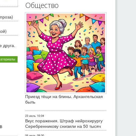
Общество
проза)
кой)
 друга.
материалы
Приезд тёщи на блины. Архангельская
быль
23 июль
10:04
Вкус поражения. Штраф нейрохирургу
ив
Серебренникову снизили на 50 тысяч
06 июль
09:30