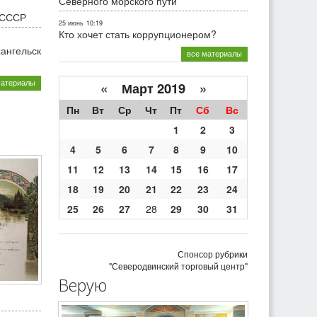
Северного морского пути
 СССР
25 июнь
10:19
Кто хочет стать коррупционером?
хангельск
все материалы
материалы
«
Март 2019
»
Пн
Вт
Ср
Чт
Пт
Сб
Вс
1
2
3
4
5
6
7
8
9
10
11
12
13
14
15
16
17
18
19
20
21
22
23
24
25
26
27
28
29
30
31
Спонсор рубрики
"Северодвинский торговый центр"
Верую