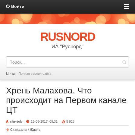
Войти
RUSNORD
ИА "Руснорд"
Полная версия сайта
Хрень Малахова. Что
происходит на Первом канале
ЦТ
chertok
13-08-2017, 09:31
5 928
Скандалы
/
Жизнь