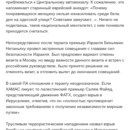
приближаться к Центральному автовокзалу. К сожалению, это
напоминает старинный еврейский анекдот: «Почему
понравившуюся женщину нельзя изнасиловать среди бела
дня на одесской улице? Советами замучают...». Ничего не
поделаешь, таков национальный менталитет, с ним поневоле
приходится считаться.
Непосредственно после теракта премьер Израиля Биньямин
Нетаньяху провел экстренные совещания с главами сил
безопасности Израиля. Был предложен вариант отмены
визита в Москву, но ввиду важности данного визита и встреч с
российским руководством, было принято решение не
отменять визит, а отложить вылет до окончания совещаний.
В самой ПА отношение к теракту неоднозначное. Если
ХАМАС ликует, то палестинский премьер Салям Файяд,
представляющий движение ФАТХ, осудил взрыв в
Иерусалиме, отметив, что он «полностью противоречит
законным требованиям о получении независимости мирным
путем».
Трусливым террористическим нападением назвал взрыв
бомбы на центральной автобусной станции в Иерусалиме