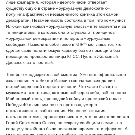
лице компартия, которая идеологически отвергает
существующую в стране «буржуазную демократию»,
получила фактически незаменимого критика этой самой
демократии. Незаменимость состояла в том, что коммунист
Илюхин критиковал «буржуазную власть» в те моменты и за
те инициативы, в которых она отступала от принципов
«буржуазной демократии» и попирала «буржуазные
свободы». Позволить себе такое в КПРФ мог лишь тот, кто
сделал свою политическую карьеру без ее помощи и без
помощи ее предшественницы КПСС. Пусть и Железный
Дровосек, зато честный.
Теперь о «подозрительной смерти». Уже есть официальное
заключение, что Виктор Илюхин скончался вследствие
острой сердечной недостаточности. Что часто бывает с
мужиками такого типа, которые всё через себя, всё на ногах.
Мой первый тесть, прошедший войну и проживший после
Победы 40 с лишним лет на протезах, умер от
онкологического заболевания. Но после вскрытия,
патологоанатомы, проникнувшись тем, что на их столе лежал
Герой Советского Союза, по секрету сообщили семье - на
сердце у покойного было несколько шрамов от инфарктов. А
мы и не знали, тесть всё на работе, по командировкам...