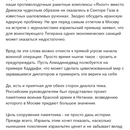
наши противолодочные ракетные комплексы «Яхонт» вместо
Дамаска чудесным образом не оказались в Секторе Газа в
известных шаловливых ручонках. Заодно обсудить иранскую
ядерную проблему. Не зря перед самым отлетом в Москву
на встрече с журналистами израильский премьер заявил, что
для воинствующего Тегерана одних экономических санкций
может оказаться недостаточно.
Вряд ли эти слова можно отнести к прямой угрозе начала
военной операции. Просто время нынче такое - грозить и
предупреждать. Пусть Ахмадинеджад полюбуется на
примере Каддафи, что может сделать цивилизованный мир с
зарвавшимся диктатором и примерить эти вериги на себя.
Да, есть и приятная для обеих сторон диалога тема.
Российским руководителям был представлен проект
памятника воинам Красной армии в Нетании, возведению
которого в Москве придают большое значение.
Цель сооружения памятника - не просто дань истории.
Прежде всего, Израиль этим хочет показать, насколько
нынешнее поколение израильтян ценит и не забывает вклад