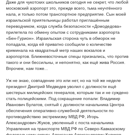
Даже для чукотских школьников сегодня не секрет, что любой
московский аэропорт это, прежде всего, тьма неучтённого
нала, и только потом транспортное предприятие. Сын моей
израильской приятельницы работал приглашённым
переводчиком, когда служба безопасности «Домодедова»
прилетела по обмену опытом с сотрудниками аэропорта
«Бен-Гурион». Израильская сторона чуть в обморок не
попадала, когда ей приватно сообщили о количестве
криминала на квадратный метр наших вокзалов и
аэропортов. Ближневосточные спецы признались, что против
такого и они бессильны, и непонятно, как ещё жива Россия.
Впрочем, нам тоже...
Уж не знаю, совпадение это или нет, но на той же неделе
президент Дмитрий Медведев уволил с должности ещё
шестерых милицейских генералов, которым так и не суждено
стать полицейскими. Под сокращение попали:
Владимир
Иванович Булатов, снятый с должности начальника Центра
обеспечения оперативно-служебной деятельности по
противодействию экстремизму МВД РФ, Игорь
Александрович Жуков, уволенный с поста начальника
Управления на транспорте МВД РФ по Северо-Кавказскому
федеральному округу, Александр Александрович Куликов,