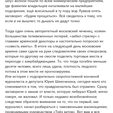
шоу» волной пошли по всем коммерческим предприятиям,
где фамилии владельцев наталкивали на малейшие
подозрения, ещё всесильный в ту пору мэр Лужков опять
заговорил: «будем прощаться». Всё сводилось к тому, что
если и не вышлют, то дышать не дадут точно.
Тогда один очень авторитетный московский чеченец, хозяин
большинства телевизионных лотерей, «забил стрелку» с
главами армянской диаспоры и настоятельно попросил их
«совесть иметь». В итоге на следующий день московские
армяне сами сдали на руки следователям своих отморозков,
которые по-другому не смогли поделить торговые места в
переходе с азербайджанцами. То, что тогда погибло меньше
десяти человек, всего лишь удача, плотность людского
потока в этом месте не прогнозируема.
Или история с подозрительно скоропостижной кончиной
журналиста и депутата Юрия Шекочихина, сегодня мало кто
сомневается в том, что правдоискатель был отравлен. Сразу
заговорили о заказе от власти, которую либерал Юрий, мягко
говоря, не жаловал. И только недавно возобновлённое
следствие обратило внимание на то, что он первый, как
журналист, начал разбираться с таможенными махинациями,
проводимыми руководством «Трёх китов». Вот вам и вся