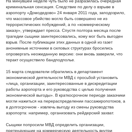
На минувшей неделе чуть было не разразилась очередная
криминальная сенсация. Следствие по делу о взрыве в
аэропорту «Домодедово» 24 января 2011 года, заподозрило,
что массовое убийство могло быть совершено не из
террористических побуждений, а по «коммерческому
заказу», утверждает пресса. Спустя полтора месяца после
трагедии сыщики заинтересовались, кому мог быть выгоден
взрыв. После публикации этих данных в одной из газет
анонимные источники в силовых структурах бросились
опровергать неожиданную версию: они вновь заверили, что
теракт осуществило бандподполье.
15 марта следователи обратились в департамент
экономической деятельности МВД с просьбой установить
«лица, организации, заинтересованные в дискредитации
работы аэропорта и его руководства с целью получения
экономической выгоды». В краткосрочном периоде заказчики
могли нажиться на перераспределении пассажиропотоков, а
в долгосрочном - извлечь выгоду из смены руководства
аэропорта: например, организовать рейдерский захват.
Сыщики попросили МВД определить организации,
претендующие на коммерческую деятельность внутри