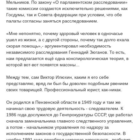
Мельников. По закону «О парламентском расследовании»
такие комиссии создаются исключительно решениями, как
Госдумы, так и Совета федерации при условии, что обе
палаты согласны заняться расследованием.
«Мне непонятно, почему здоровый человек в одночасье
ушел из жизни, а с другой стороны, почему так долго ехала
скорая помощь»,- аргументировал необходимость
независимого расследования Геннадий Зюганов. То есть,
нам предлагается ещё одна конспирологическая теория, в
которой вот-вот появятся масоны...
Между тем, сам Виктор Илюхин, каким я его себе
представляю, вряд ли был бы доволен подобным рвением
своих товарищей. Профессиональный юрист, как-никак.
Он родился в Пензенской области в 1949 году и там же
начинал свою трудовую деятельность - следователем. К
1986 года дослужился до Генпрокуратуры СССР, где работал
сначала замначальника главного следственного управления,
а потом - начальником управления по надзору за
исполнением законов о государственной безопасности. В
ноябре 1991 года приобрел широкую известность, возбудив