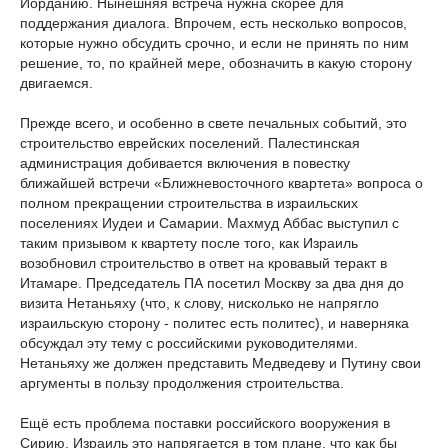
Иорданию. Нынешняя встреча нужна скорее для
поддержания диалога. Впрочем, есть несколько вопросов,
которые нужно обсудить срочно, и если не принять по ним
решение, то, по крайней мере, обозначить в какую сторону
двигаемся.
Прежде всего, и особенно в свете печальных событий, это
строительство еврейских поселений. Палестинская
администрация добивается включения в повестку
ближайшей встречи «Ближневосточного квартета» вопроса о
полном прекращении строительства в израильских
поселениях Иудеи и Самарии. Махмуд Аббас выступил с
таким призывом к квартету после того, как Израиль
возобновил строительство в ответ на кровавый теракт в
Итамаре. Председатель ПА посетил Москву за два дня до
визита Нетаньяху (что, к слову, нисколько не напрягло
израильскую сторону - политес есть политес), и наверняка
обсуждал эту тему с российскими руководителями.
Нетаньяху же должен представить Медведеву и Путину свои
аргументы в пользу продолжения строительства.
Ещё есть проблема поставки российского вооружения в
Сирию. Израиль это напрягается в том плане, что как бы