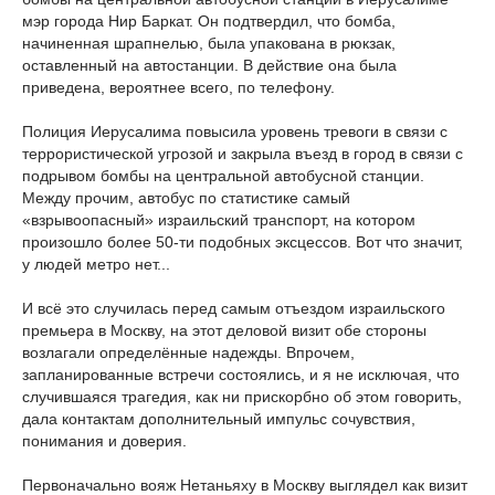
мэр города Нир Баркат. Он подтвердил, что бомба,
начиненная шрапнелью, была упакована в рюкзак,
оставленный на автостанции. В действие она была
приведена, вероятнее всего, по телефону.
Полиция Иерусалима повысила уровень тревоги в связи с
террористической угрозой и закрыла въезд в город в связи с
подрывом бомбы на центральной автобусной станции.
Между прочим, автобус по статистике самый
«взрывоопасный» израильский транспорт, на котором
произошло более 50-ти подобных эксцессов. Вот что значит,
у людей метро нет...
И всё это случилась перед самым отъездом израильского
премьера в Москву, на этот деловой визит обе стороны
возлагали определённые надежды. Впрочем,
запланированные встречи состоялись, и я не исключая, что
случившаяся трагедия, как ни прискорбно об этом говорить,
дала контактам дополнительный импульс сочувствия,
понимания и доверия.
Первоначально вояж Нетаньяху в Москву выглядел как визит