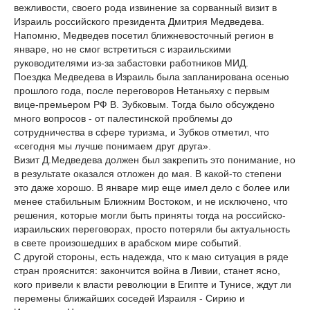
вежливости, своего рода извинение за сорванный визит в
Израиль российского президента Дмитрия Медведева.
Напомню, Медведев посетил ближневосточный регион в
январе, но не смог встретиться с израильскими
руководителями из-за забастовки работников МИД.
Поездка Медведева в Израиль была запланирована осенью
прошлого года, после переговоров Нетаньяху с первым
вице-премьером РФ В. Зубковым. Тогда было обсуждено
много вопросов - от палестинской проблемы до
сотрудничества в сфере туризма, и Зубков отметил, что
«сегодня мы лучше понимаем друг друга».
Визит Д.Медведева должен был закрепить это понимание, но
в результате оказался отложен до мая. В какой-то степени
это даже хорошо. В январе мир еще имел дело с более или
менее стабильным Ближним Востоком, и не исключено, что
решения, которые могли быть приняты тогда на российско-
израильских переговорах, просто потеряли бы актуальность
в свете произошедших в арабском мире событий.
С другой стороны, есть надежда, что к маю ситуация в ряде
стран прояснится: закончится война в Ливии, станет ясно,
кого привели к власти революции в Египте и Тунисе, ждут ли
перемены ближайших соседей Израиля - Сирию и