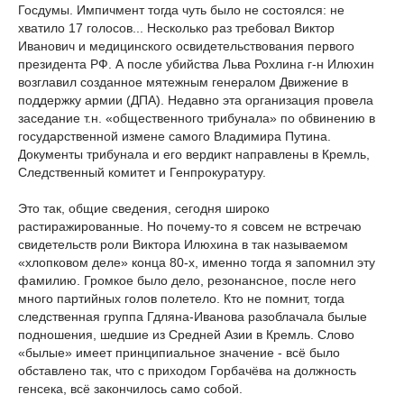
Госдумы. Импичмент тогда чуть было не состоялся: не
хватило 17 голосов... Несколько раз требовал Виктор
Иванович и медицинского освидетельствования первого
президента РФ. А после убийства Льва Рохлина г-н Илюхин
возглавил созданное мятежным генералом Движение в
поддержку армии (ДПА). Недавно эта организация провела
заседание т.н. «общественного трибунала» по обвинению в
государственной измене самого Владимира Путина.
Документы трибунала и его вердикт направлены в Кремль,
Следственный комитет и Генпрокуратуру.
Это так, общие сведения, сегодня широко
растиражированные. Но почему-то я совсем не встречаю
свидетельств роли Виктора Илюхина в так называемом
«хлопковом деле» конца 80-х, именно тогда я запомнил эту
фамилию. Громкое было дело, резонансное, после него
много партийных голов полетело. Кто не помнит, тогда
следственная группа Гдляна-Иванова разоблачала былые
подношения, шедшие из Средней Азии в Кремль. Слово
«былые» имеет принципиальное значение - всё было
обставлено так, что с приходом Горбачёва на должность
генсека, всё закончилось само собой.