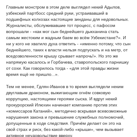
Главным монстром в этом деле выглядел некий Адылов,
узбекский партбосс средний руки, устраивавший в
подшефных колхозах настоящие зинданы для недовольных.
Журналисты, обслуживавшие тот процесс, с пафосом
вопрошали - «как мог сын беднейшего дыкханина стать
самым жестоким и жадным баем во всём Узбекистане?». И
ни у кого не хватило духа ответить - «именно потому, что сын
беднейшего, таких к власти нельзя подпускать и на метр, от
вседозволенности крышу срывает напрочь!». Но это же
напрямую касалось и Горбачева, ставропольского парнишку
от сохи. Как говорилось тогда - «для этой правды жизни
время ещё не пришло...».
Тем не менее, Гдлян-Иванов в то время выглядели неким
двуглавым драконом, выжигающим огнём совковую
коррупцию, настоящими героями сыска. И вдруг некий
прокурорский Илюхин начинает компанию против этих
«комиссаров Катаний», методично вскрывая всевозможные
нарушения закона и превышение служебных полномочий,
допущенные в ходе следствия. Причём делает он это на
свой страх и риск, без какой-либо «крыши», чем вызывает
активное неудовольствие вверху.