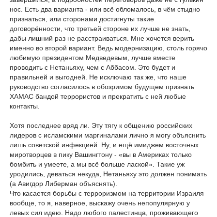
нос. Есть два варианта - или всё обломалось, в чём стыдно
признаться, или сторонами достигнуты такие
договорённости, что третьей стороне их лучше не знать,
дабы лишний раз не расстраиваться. Мне хочется верить
именно во второй вариант. Ведь модернизацию, столь горячо
любимую президентом Медведевым, лучше вместе
проводить с Нетаньяху, чем с Аббасом. Это будет и
правильней и выгодней. Не исключаю так же, что наше
руководство согласилось в обозримом будущем признать
ХАМАС бандой террористов и прекратить с ней любые
контакты.
Хотя последнее вряд ли. Эту тягу к общению российских
лидеров с исламскими маргиналами лично я могу объяснить
лишь советской инфекцией. Ну, и ещё имиджем восточных
миротворцев в пику Вашингтону - «вы в Америках только
бомбить и умеете, а мы всё больше лаской». Такие уж
уродились, деваться некуда, Нетаньяху это должен понимать
(а Авигдор Либерман объяснять).
Что касается борьбы с терроризмом на территории Израиля
вообще, то я, наверное, выскажу очень непопулярную у
левых сил идею. Надо любого палестинца, проживающего