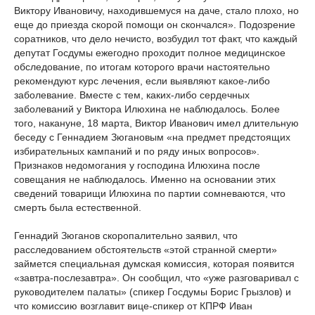
Виктору Ивановичу, находившемуся на даче, стало плохо, но
еще до приезда скорой помощи он скончался». Подозрение
соратников, что дело нечисто, возбудил тот факт, что каждый
депутат Госдумы ежегодно проходит полное медицинское
обследование, по итогам которого врачи настоятельно
рекомендуют курс лечения, если выявляют какое-либо
заболевание. Вместе с тем, каких-либо сердечных
заболеваний у Виктора Илюхина не наблюдалось. Более
того, накануне, 18 марта, Виктор Иванович имел длительную
беседу с Геннадием Зюгановым «на предмет предстоящих
избирательных кампаний и по ряду иных вопросов».
Признаков недомогания у господина Илюхина после
совещания не наблюдалось. Именно на основании этих
сведений товарищи Илюхина по партии сомневаются, что
смерть была естественной.
Геннадий Зюганов скоропалительно заявил, что
расследованием обстоятельств «этой странной смерти»
займется специальная думская комиссия, которая появится
«завтра-послезавтра». Он сообщил, что «уже разговаривал с
руководителем палаты» (спикер Госдумы Борис Грызлов) и
что комиссию возглавит вице-спикер от КПРФ Иван