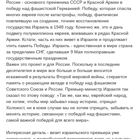
России - основного преемника СССР и Красной Армии в
победу над фашистской Германией. Победу, которая спасла
многих евреев после катастрофы, победу, фактически
повлиявшую на создание, точнее восстановление
государства Израиль в 1948 году. Конечно же, это и дань
подвигу полумиллиона евреев, воевавших в рядах Красной
Армии. Кстати, часть из них живет в Израиле и продолжает
чтить память Победы. Израиль - единственная в мире страна
за пределами СНГ, сделавшая 9 Мая полноправным
государственным праздником.
Важен это проект и для России. Поскольку в последние
десятилетия в мире все больше и больше вносится
искажений в результаты Второй мировой войны, стирается
память о решающем вкладе в победу над фашизмом
Советского Союза и России. Премьер-министр Израиля так
сказал по этому поводу: «Так же, как мы, еврейский народ,
не хотим, чтобы мир забывал нашу историю, отрицал
Холокост, ни в коем случае мы не хотим отрицать, забывать и
менять историю, связанную с победой над фашистами,
самой важной победой для всего мира».
Интересная деталь - визит израильского премьера уже
завершился, а подробностей переговоров даже не с гулькин