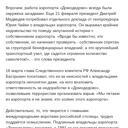
Впрочем, работа аэропорта «Домодедово» всегда была
окружена загадками. Еще 21 февраля президент Дмитрий
Медведев потребовал отдельного доклада от генпрокурора
Юрия Чайки о владельцах аэропорта. Он выражал крайнее
недовольство по поводу запутанной истории с
собственником аэропорта. «Вроде бы известно, кто
собственник, но начинают проверять - собственник спрятан
за структурой бенефициарных владений, а это крупнейший
транспортный узел, где садится огромное количество
самолетов!», - это слова президента.
16 марта глава Следственного комитета РФ Александр
Бастрыкин посетовал, что из-за неясностей с владельцами
аэропорта непонятно даже, на кого возложить
ответственность за недоработки в «Домодедово»,
позволившие террористам организовать взрыв. «Мы летаем
из аэропорта и не знаем, кто хозяин этого аэропорта».
Действительно, то, что творится с главными
международными воротами российской столицы, трудно
поддаётся осмыслению. Подлинные владельцы аэропорта
«Домодедово» менялись с 1991-го как минимум тринадцать