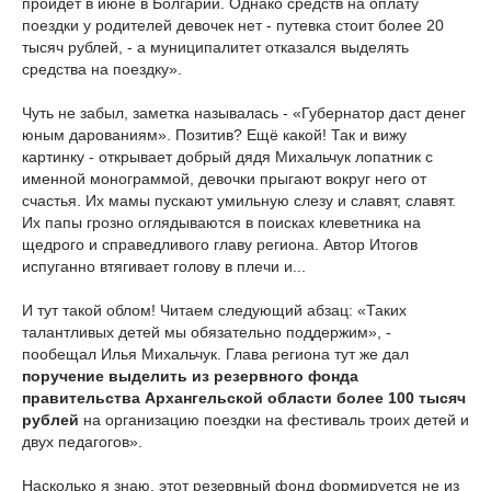
пройдет в июне в Болгарии. Однако средств на оплату
поездки у родителей девочек нет - путевка стоит более 20
тысяч рублей, - а муниципалитет отказался выделять
средства на поездку».
Чуть не забыл, заметка называлась - «Губернатор даст денег
юным дарованиям». Позитив? Ещё какой! Так и вижу
картинку - открывает добрый дядя Михальчук лопатник с
именной монограммой, девочки прыгают вокруг него от
счастья. Их мамы пускают умильную слезу и славят, славят.
Их папы грозно оглядываются в поисках клеветника на
щедрого и справедливого главу региона. Автор Итогов
испуганно втягивает голову в плечи и...
И тут такой облом! Читаем следующий абзац: «Таких
талантливых детей мы обязательно поддержим», -
пообещал Илья Михальчук. Глава региона тут же дал
поручение выделить из резервного фонда
правительства Архангельской области более 100 тысяч
рублей
на организацию поездки на фестиваль троих детей и
двух педагогов».
Насколько я знаю, этот резервный фонд формируется не из