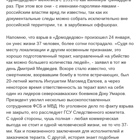
раз. При этом все они - с именами-паролями-явками -
российским властям вряд ли известны, так как их
документальные следы можно собрать исключительно вне
российской территории, т.е. в зарубежных оффшорах.
Напомню, что взрыв в «Домодедово» произошел 24 января,
он унес жизни 37 человек, более сотни пострадало. «Судя по
месту локализации и другим косвенным признакам, это
хорошо подготовленный теракт, направленный на убийство
как можно большего количества людей», - заявил в тот же
день Дмитрий Медведев. Вскоре стало известно, что
смертником, взорвавшим бомбу в толпе встречающих, был
20-летний житель Ингушетии Магомед Евлоев, а через
некоторое время ответственность за теракт взял на себя
один из лидеров северокавказских боевиков Доку Умаров.
Президент уволил несколько высокопоставленных
сотрудников ФСБ и МВД. Но уголовное дело по факту взрыва
не закрыто, его расследует ГСУ Следственного комитета.
С одной стороны, чушь полная - любая коммерческая
выгода не стоит и одной человеческой жизни, не то что 37-
ми. Как и пожизненного заключения для исполнителей и
заказчиков теракта. С другой, история знает подобные