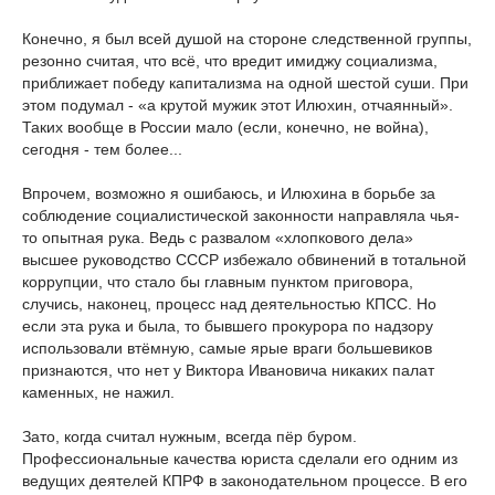
Конечно, я был всей душой на стороне следственной группы,
резонно считая, что всё, что вредит имиджу социализма,
приближает победу капитализма на одной шестой суши. При
этом подумал - «а крутой мужик этот Илюхин, отчаянный».
Таких вообще в России мало (если, конечно, не война),
сегодня - тем более...
Впрочем, возможно я ошибаюсь, и Илюхина в борьбе за
соблюдение социалистической законности направляла чья-
то опытная рука. Ведь с развалом «хлопкового дела»
высшее руководство СССР избежало обвинений в тотальной
коррупции, что стало бы главным пунктом приговора,
случись, наконец, процесс над деятельностью КПСС. Но
если эта рука и была, то бывшего прокурора по надзору
использовали втёмную, самые ярые враги большевиков
признаются, что нет у Виктора Ивановича никаких палат
каменных, не нажил.
Зато, когда считал нужным, всегда пёр буром.
Профессиональные качества юриста сделали его одним из
ведущих деятелей КПРФ в законодательном процессе. В его