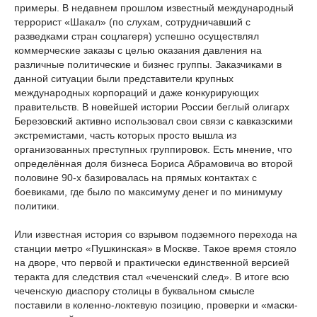
примеры. В недавнем прошлом известный международный
террорист «Шакал» (по слухам, сотрудничавший с
разведками стран соцлагеря) успешно осуществлял
коммерческие заказы с целью оказания давления на
различные политические и бизнес группы. Заказчиками в
данной ситуации были представители крупных
международных корпораций и даже конкурирующих
правительств. В новейшей истории России беглый олигарх
Березовский активно использовал свои связи с кавказскими
экстремистами, часть которых просто вышла из
организованных преступных группировок. Есть мнение, что
определённая доля бизнеса Бориса Абрамовича во второй
половине 90-х базировалась на прямых контактах с
боевиками, где было по максимуму денег и по минимуму
политики.
Или известная история со взрывом подземного перехода на
станции метро «Пушкинская» в Москве. Такое время стояло
на дворе, что первой и практически единственной версией
теракта для следствия стал «чеченский след». В итоге всю
чеченскую диаспору столицы в буквальном смысле
поставили в коленно-локтевую позицию, проверки и «маски-