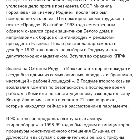
уголовное дело против президента СССР Михаила
Горбачева - за «измену Родине», после чего был
немедленно уволен из ГП и некоторое время трудился в
газете «Правда». В октябре 1993 года естественным
образом оказался среди защитников Белого дома и
непримиримых борцов с «антинародным режимом»
президента Ельцина. После расстрела парламента в
декабре 1993 года пошел на выборы в Госдуму и стал
депутатом-одномандатником. Вступил во фракцию КПРФ.
Здание на Охотном Ряду г-н Илюхин с тех пор не покидал и
всегда был одним из самых активных народных избранников,
настоящей «рабочей лошадкой». В Госдуме второго созыва
возглавлял Комитет по безопасности, в последнее время
работал в Комитете по конституционному законодательству.
Виктор Иванович - автор и соавтор 21 законопроекта,
которые находятся сейчас на рассмотрении в парламенте.
В 90-е годы он продолжал выступать в амплуа
«тираноборца»: в 1998-99 годах был одним из инициаторов
процедуры конституционного отрешения Ельцина от
должности и выступал с обвинительной речью с трибуны