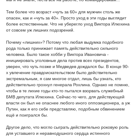
Тем более что возраст «чуть за 60» для мужчин столь же
опасен, как и «чуть за 40». Просто уход в эти годы выглядит
более естественным. Что не уберегло уход Виктора Илюхина
от совсем уж лишних подозрений.
Почему «лишних»? Потому что любая выдумка подобного
рода только принижает память действительно сильного
человека. Было такое хобби у Виктора Ивановича -
инициировать уголовные дела против всех президентов,
уверен, что чуть позже и Медведев дождался бы. В конце 90-
х увлечение правдоискательством было действительно
экстремальным, я сам многое отдал, лишь бы узнать, кто
действительно грохнул генерала Рохлина. Однако не помню,
чтобы в те лихие годы кто-то пытался взорвать служебный
БМВ депутата Илюхина. Сейчас-то чего, для действующей
власти он был не опаснее любого иного оппозиционера, а уж
Путин, как я его себе представляю, подобным обвинением
ещё и поигрался бы.
Другое дело, что могло сыграть действительно роковую роль
для уставшего и неравнодушного сердца истинного