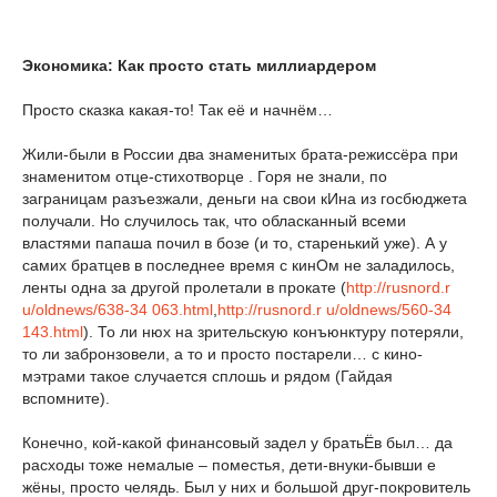
Экономика: Как просто стать миллиардером
Просто сказка какая-то! Так её и начнём…
Жили-были в России два знаменитых брата-режиссёра при
знаменитом отце-стихотворце
. Горя не знали, по
заграницам разъезжали, деньги на свои кИна из госбюджета
получали. Но случилось так, что обласканный всеми
властями папаша почил в бозе (и то, старенький уже). А у
самих братцев в последнее время с кинОм не заладилось,
ленты одна за другой пролетали в прокате (
http://rusnord.r
u/oldnews/638-34
063.html
,
http://rusnord.r
u/oldnews/560-34
143.html
). То ли нюх на зрительскую конъюнктуру потеряли,
то ли забронзовели, а то и просто постарели… с кино-
мэтрами такое случается сплошь и рядом (Гайдая
вспомните).
Конечно, кой-какой финансовый задел у братьЁв был… да
расходы тоже немалые – поместья, дети-внуки-бывши
е
жёны, просто челядь. Был у них и большой друг-покровитель