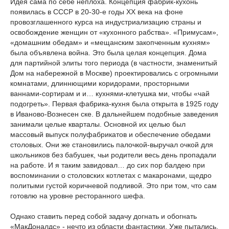
Идея сама по себе неплоха. Концепция фабрик-кухонь
появилась в СССР в 20-30-е годы ХХ века на фоне
провозглашенного курса на индустриализацию страны и
освобождение женщин от «кухонного рабства». «Примусам»,
«домашним обедам» и «мещанским закопченным кухням»
была объявлена война. Это была целая концепция. Дома
для партийной элиты того периода (в частности, знаменитый
Дом на набережной в Москве) проектировались с огромными
комнатами, длиннющими коридорами, просторными
ваннами-сортирам
и и… кухнями-клетушка
ми, чтобы «чай
подогреть». Первая фабрика-кухня была открыта в 1925 году
в Иваново-Вознесен
ске. В дальнейшем подобные заведения
занимали целые кварталы. Основной их целью был
массовый выпуск полуфабрикатов и обеспечение обедами
столовых. Они же становились палочкой-выручал
очкой для
школьников без бабушек, чьи родители весь день пропадали
на работе. И я таким завидовал… до сих пор балдею при
воспоминании о столовских котлетах с макаронами, щедро
политыми густой коричневой подливой. Это при том, что сам
готовлю на уровне ресторанного шефа.
Однако ставить перед собой задачу догнать и обогнать
«МакДоналдс» - нечто из области фантастики. Уже пытались.