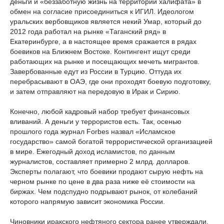
деньги и «беззаботную жизнь на территории халифата» в
обмен на согласие присоединиться к ИГИЛ. Идеологом
уральских вербовщиков является некий Умар, который до
2012 года работал на рынке «Таганский ряд» в
Екатеринбурге, а в настоящее время сражается в рядах
боевиков на Ближнем Востоке. Контингент ищут среди
работающих на рынке и посещающих мечеть мигрантов.
Завербованные едут из России в Турцию. Оттуда их
перебрасывают в ОАЭ, где они проходят боевую подготовку,
и затем отправляют на передовую в Ирак и Сирию.
Конечно, любой кадровый набор требует финансовых
вливаний. А деньги у террористов есть. Так, осенью
прошлого года журнал Forbes назвал «Исламское
государство» самой богатой террористической организацией
в мире. Ежегодный доход исламистов, по данным
журналистов, составляет примерно 2 млрд. долларов.
Эксперты полагают, что боевики продают сырую нефть на
черном рынке по цене в два раза ниже её стоимости на
биржах. Чем подспудно подрывают рынок, от колебаний
которого напрямую зависит экономика России.
Чиновники иракского нефтяного сектора ранее утверждали,