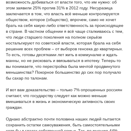
возможность добиваться от власти того, что им нужно: об
этом заявили 25% против 31% в 2012 году. Несуразица
заключается в том, что власть всё меньше контролируется
обществом, которое (общество), впрочем, само не хочет
брать на себя какую-либо ответственность за происходящее
в стране. В частном общении я всё чаще сталкиваюсь с тем,
что люди старшего поколения на полном серьёзе
ностальгируют по советской власти, которая брала на себя
решение всех проблем – от выборов генсека до квартирных.
То есть, готовы десятками лет жить в коммуналке и ждать
манны, но не рисковать и ввязываться в ипотеку. Теперь-то
вы понимаете, что перестройка была мечтой продвинутого
меньшинства? Покорное большинство до сих пор получало
бы сахар по талонам.
И вот вам доказательство – только 7% опрошенных россиян
считают, что государству следует как можно меньше
вмешиваться в жизнь и экономическую активность своих
граждан.
Однако абстрактно почти половина наших людей пытается
сохранить остатки самоуважения, быть самостоятельными
хотя бы в глазах собственной семьи. Так, по мнению 44%