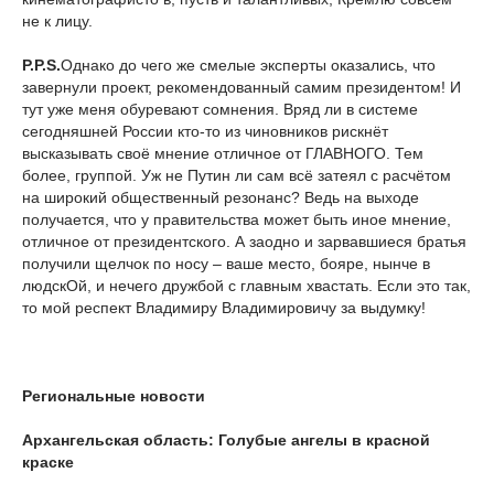
не к лицу.
P.
P.
S.
Однако до чего же смелые эксперты оказались, что
завернули проект, рекомендованный самим президентом! И
тут уже меня обуревают сомнения. Вряд ли в системе
сегодняшней России кто-то из чиновников рискнёт
высказывать своё мнение отличное от ГЛАВНОГО. Тем
более, группой. Уж не Путин ли сам всё затеял с расчётом
на широкий общественный резонанс? Ведь на выходе
получается, что у правительства может быть иное мнение,
отличное от президентского. А заодно и зарвавшиеся братья
получили щелчок по носу – ваше место, бояре, нынче в
людскОй, и нечего дружбой с главным хвастать. Если это так,
то мой респект Владимиру Владимировичу за выдумку!
Региональные новости
Архангельская область: Голубые ангелы в красной
краске