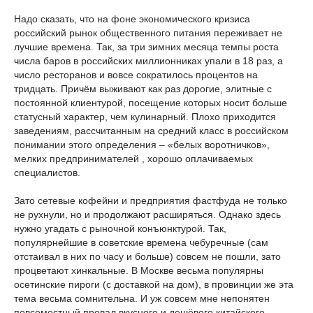
Надо сказать, что на фоне экономического кризиса
российский рынок общественного питания переживает не
лучшие времена. Так, за три зимних месяца темпы роста
числа баров в российских миллионниках упали в 18 раз, а
число ресторанов и вовсе сократилось процентов на
тридцать. Причём выживают как раз дорогие, элитные с
постоянной клиентурой, посещение которых носит больше
статусный характер, чем кулинарный. Плохо приходится
заведениям, рассчитанным на средний класс в российском
понимании этого определения – «белых воротничков»,
мелких предпринимателей
, хорошо оплачиваемых
специалистов.
Зато сетевые кофейни и предприятия фастфуда не только
не рухнули, но и продолжают расширяться. Однако здесь
нужно угадать с рыночной конъюнктурой. Так,
популярнейшие в советские времена чебуречные (сам
отстаивал в них по часу и больше) совсем не пошли, зато
процветают хинкальные. В Москве весьма популярны
осетинские пироги (с доставкой на дом), в провинции же эта
тема весьма сомнительна. И уж совсем мне непонятен
повсеместный провал вкусного и дешёвого китайского