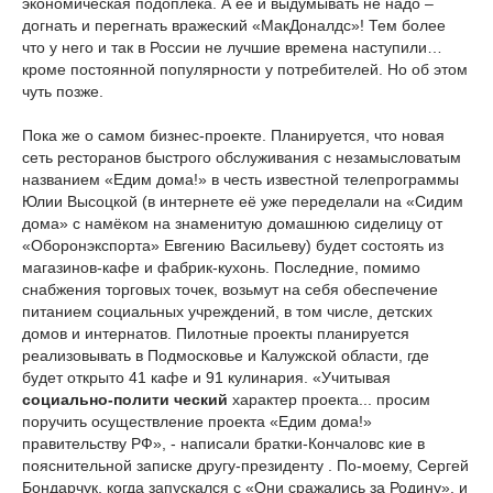
экономическая подоплёка. А её и выдумывать не надо –
догнать и перегнать вражеский «МакДоналдс»! Тем более
что у него и так в России не лучшие времена наступили…
кроме постоянной популярности у потребителей. Но об этом
чуть позже.
Пока же о самом бизнес-проекте. Планируется, что новая
сеть ресторанов быстрого обслуживания с незамысловатым
названием «Едим дома!» в честь известной телепрограммы
Юлии Высоцкой (в интернете её уже переделали на «Сидим
дома» с намёком на знаменитую домашнюю сиделицу от
«Оборонэкспорта» Евгению Васильеву) будет состоять из
магазинов-кафе и фабрик-кухонь. Последние, помимо
снабжения торговых точек, возьмут на себя обеспечение
питанием социальных учреждений, в том числе, детских
домов и интернатов. Пилотные проекты планируется
реализовывать в Подмосковье и Калужской области, где
будет открыто 41 кафе и 91 кулинария. «Учитывая
социально-полити
ческий
характер проекта... просим
поручить осуществление проекта «Едим дома!»
правительству РФ», - написали братки-Кончаловс
кие в
пояснительной записке другу-президенту
. По-моему, Сергей
Бондарчук, когда запускался с «Они сражались за Родину», и