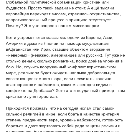
глобальной политической организации христиан или
буддистов. Просто такой задачи не стоит. А ещё тысячи
европейцев переходят вислам, отрекшись отхристианства,
нопротивоположн
ый процесс в принципе отсутствует.
Почему? Это уже вопрос к нашим миссионерам.
Вот и устремляются массы молодежи из Европы, Азии,
Америки и даже из Японии на помощь мусульманам
вАфганистан или Ирак, ставшие объектом вторжения
«неверных» (неважно, американцев или русских). Тут уже не
столько деньги, сколько романтика, поиск драйва упоения в
бою. Но, случись вооруженный конфликт вхристианском
мире, реальноли будет ожидать наплыва добровольцев
совсех концов земного шара, если несчитать, конечно,
авантюристов и наёмников, каких мы сегодня видим в
конфликте на Донбассе? Хотя это и неудачный пример - там
христиане лупят христиан.
Приходится признать, что на сегодня ислам стал самой
сильной религией в мире, если брать в качестве критерия
степень преданности вере, уровень набожности, готовность
бороться и даже жертвовать собой ради защиты религии и
единоверцев. Ну а противостояние со всем миром только