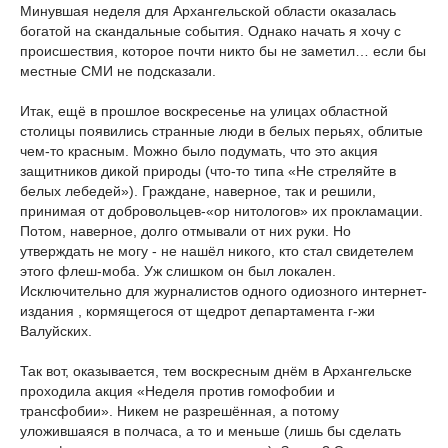
Минувшая неделя для Архангельской области оказалась
богатой на скандальные события. Однако начать я хочу с
происшествия, которое почти никто бы не заметил… если бы
местные СМИ не подсказали.
Итак, ещё в прошлое воскресенье на улицах областной
столицы появились странные люди в белых перьях, облитые
чем-то красным. Можно было подумать, что это акция
защитников дикой природы (что-то типа «Не стреляйте в
белых лебедей»). Граждане, наверное, так и решили,
принимая от добровольцев-«ор
нитологов» их прокламации.
Потом, наверное, долго отмывали от них руки. Но
утверждать не могу - не нашёл никого, кто стал свидетелем
этого флеш-моба. Уж слишком он был локален.
Исключительно для журналистов одного одиозного интернет-
издания
, кормящегося от щедрот департамента г-жи
Валуйских.
Так вот, оказывается, тем воскресным днём в Архангельске
проходила акция «Неделя против гомофобии и
трансфобии». Никем не разрешённая, а потому
уложившаяся в полчаса, а то и меньше (лишь бы сделать