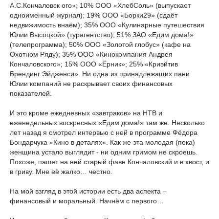
А.С.Кончаловск
ого»; 10% ООО «ХлебСоль» (выпускает
одноименный журнал); 19% ООО «Борки29» (сдаёт
недвижимость внаём); 35% ООО «Кулинарные путешествия
Юлии Высоцкой» (турагентство); 51% ЗАО «Едим дома!»
(телепрограмма); 50% ООО «Золотой глобус» (кафе на
Охотном Ряду); 35% ООО «Кинокомпания Андрея
Кончаловского»; 15% ООО «Ёрник»; 25% «Криэйтив
Брендинг Эйдженси». Ни одна из принадлежащих пани
Юлии компаний не раскрывает своих финансовых
показателей.
И это кроме ежедневных «завтраков» на НТВ и
еженедельных воскресных «Едим дома!» там же. Несколько
лет назад я смотрел интервью с ней в программе Фёдора
Бондарчука «Кино в деталях». Как же эта молодая (пока)
женщина устало выглядит - ни одним гримом не скроешь.
Похоже, пашет на ней старый фавн Кончаловский и в хвост, и
в гриву. Мне её жалко… честно.
На мой взгляд в этой истории есть два аспекта –
финансовый и моральный. Начнём с первого…