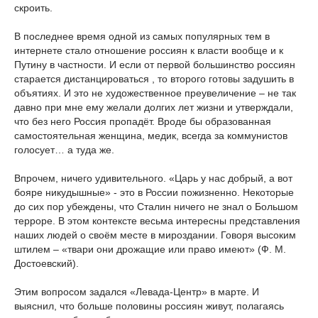
скроить.
В последнее время одной из самых популярных тем в
интернете стало отношение россиян к власти вообще и к
Путину в частности. И если от первой большинство россиян
старается дистанцироваться
, то второго готовы задушить в
объятиях. И это не художественное преувеличение – не так
давно при мне ему желали долгих лет жизни и утверждали,
что без него Россия пропадёт. Вроде бы образованная
самостоятельная женщина, медик, всегда за коммунистов
голосует… а туда же.
Впрочем, ничего удивительного. «Царь у нас добрый, а вот
бояре никудышные» - это в России пожизненно. Некоторые
до сих пор убеждены, что Сталин ничего не знал о Большом
терроре. В этом контексте весьма интересны представления
наших людей о своём месте в мироздании. Говоря высоким
штилем – «твари они дрожащие или право имеют» (Ф. М.
Достоевский).
Этим вопросом задался «Левада-Центр» в марте. И
выяснил, что больше половины россиян живут, полагаясь