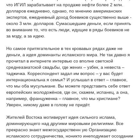
что ИГИЛ зарабатывает на продаже нефти более 2 млн.
долларов ежедневно, однако, по мнению американских
экспертов, ежедневный доход боевиков существенно выше -
около 3 млн. долларов. Сумасшедшие деньги, если принять
во внимание то, что есть люди, идущие в ряды боевиков не
за мзду, а за идею.
Но самое притягательное в тех кровавых рядах даже не
деньги, а идея доминанты исламского мира. Не так давно я
прочитал в интернете интервью со вполне светской
среднеазиатской свадьбы, где жених – узбек, а невеста –
таджичка. Корреспондент задал им вопрос – у вас будет
интернациональна
я семья? И услышал в ответ – главное,
что мы оба мусульмане. Вы можете представить себе ответ
европейских молодожёнов, где он, скажем, испанец, а она,
например, француженка – главное, что мы христиане?
Уверен, никому даже в голову не придёт.
Жителей Востока мотивирует идея сильного ислама,
доминирующего над другими мировыми религиями. Все
прекрасно знают межгосударственн
ую Организацию
исламского сотрудничества, ноникто инеподумает осоздании