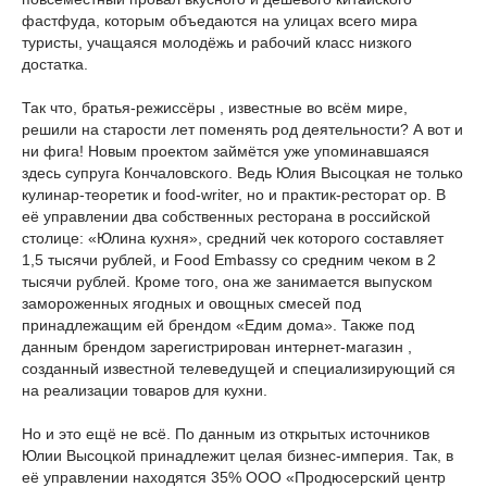
фастфуда, которым объедаются на улицах всего мира
туристы, учащаяся молодёжь и рабочий класс низкого
достатка.
Так что, братья-режиссёры
, известные во всём мире,
решили на старости лет поменять род деятельности? А вот и
ни фига! Новым проектом займётся уже упоминавшаяся
здесь супруга Кончаловского. Ведь Юлия Высоцкая не только
кулинар-теоретик и food-writer, но и практик-ресторат
ор. В
её управлении два собственных ресторана в российской
столице: «Юлина кухня», средний чек которого составляет
1,5 тысячи рублей, и Food Embassy со средним чеком в 2
тысячи рублей. Кроме того, она же занимается выпуском
замороженных ягодных и овощных смесей под
принадлежащим ей брендом «Едим дома». Также под
данным брендом зарегистрирован интернет-магазин
,
созданный известной телеведущей и специализирующий
ся
на реализации товаров для кухни.
Но и это ещё не всё. По данным из открытых источников
Юлии Высоцкой принадлежит целая бизнес-империя. Так, в
её управлении находятся 35% ООО «Продюсерский центр