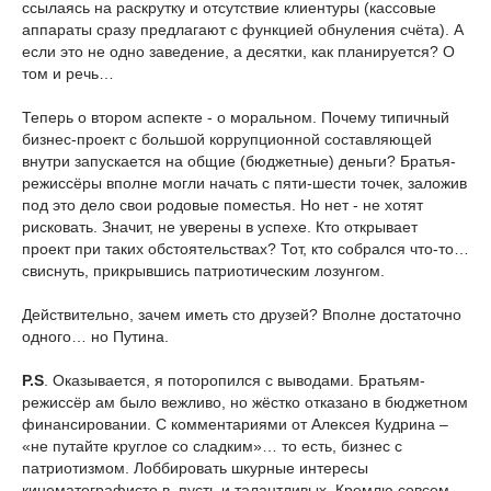
ссылаясь на раскрутку и отсутствие клиентуры (кассовые
аппараты сразу предлагают с функцией обнуления счёта). А
если это не одно заведение, а десятки, как планируется? О
том и речь…
Теперь о втором аспекте - о моральном. Почему типичный
бизнес-проект с большой коррупционной составляющей
внутри запускается на общие (бюджетные) деньги? Братья-
режиссёры вполне могли начать с пяти-шести точек, заложив
под это дело свои родовые поместья. Но нет - не хотят
рисковать. Значит, не уверены в успехе. Кто открывает
проект при таких обстоятельствах? Тот, кто собрался что-то…
свиснуть, прикрывшись патриотическим лозунгом.
Действительно, зачем иметь сто друзей? Вполне достаточно
одного… но Путина.
P.
S
. Оказывается, я поторопился с выводами. Братьям-
режиссёр
ам было вежливо, но жёстко отказано в бюджетном
финансировании. С комментариями от Алексея Кудрина –
«не путайте круглое со сладким»… то есть, бизнес с
патриотизмом. Лоббировать шкурные интересы
кинематографисто
в, пусть и талантливых, Кремлю совсем