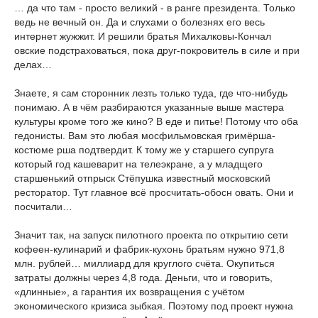
… да что там - просто великий - в ранге президента. Только
ведь не вечный он. Да и слухами о болезнях его весь
интернет жужжит. И решили братья Михалковы-Кончал
овские подстраховаться, пока друг-покровитель в силе и при
делах…
Знаете, я сам сторонник лезть только туда, где что-нибудь
понимаю. А в чём разбираются указанные выше мастера
культуры кроме того же кино? В еде и питье! Потому что оба
гедонисты. Вам это любая мосфильмовская гримёрша-
костюме
рша подтвердит. К тому же у старшего супруга
который год кашеварит на телеэкране, а у младщего
старшенький отпрыск Стёпушка известный московский
ресторатор. Тут главное всё просчитать-обосн
овать. Они и
посчитали…
Значит так, на запуск пилотного проекта по открытию сети
кофеен-кулинарий и фабрик-кухонь братьям нужно 971,8
млн. рублей… миллиард для круглого счёта. Окупиться
затраты должны через 4,8 года. Деньги, что и говорить,
«длинные», а гарантия их возвращения с учётом
экономического кризиса зыбкая. Поэтому под проект нужна