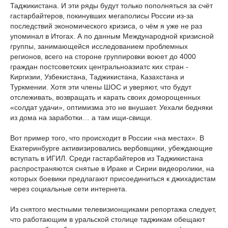
Таджикистана. И эти ряды будут только пополняться за счёт
гастарбайтеров, покинувших мегаполисы России из-за
последствий экономического кризиса, о чём я уже не раз
упоминал в Итогах. А по данным Международной кризисной
группы, занимающейся исследованием проблемных
регионов, всего на стороне группировки воюет до 4000
граждан постсоветских центральноазиатс
ких стран -
Киргизии, Узбекистана, Таджикистана, Казахстана и
Туркмении. Хотя эти члены ШОС и уверяют, что будут
отслеживать, возвращать и карать своих доморощенных
«солдат удачи», оптимизма это не внушает. Уехали бедняки
из дома на заработки… а там ищи-свищи.
Вот пример того, что происходит в России «на местах». В
Екатеринбурге активизировались вербовщики, убеждающие
вступать в ИГИЛ. Среди гастарбайтеров из Таджикистана
распространяются снятые в Ираке и Сирии видеоролики, на
которых боевики предлагают присоединиться к джихадистам
через социальные сети интернета.
Из снятого местными телевизионщиками репортажа следует,
что работающим в уральской столице таджикам обещают