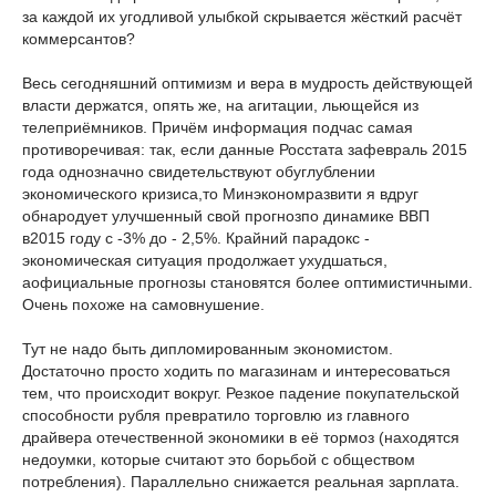
за каждой их угодливой улыбкой скрывается жёсткий расчёт
коммерсантов?
Весь сегодняшний оптимизм и вера в мудрость действующей
власти держатся, опять же, на агитации, льющейся из
телеприёмников. Причём информация подчас самая
противоречивая: так, если данные Росстата зафевраль 2015
года однозначно свидетельствуют обуглублении
экономического кризиса,то Минэкономразвити
я вдруг
обнародует улучшенный свой прогнозпо динамике ВВП
в2015 году с -3% до - 2,5%. Крайний парадокс -
экономическая ситуация продолжает ухудшаться,
аофициальные прогнозы становятся более оптимистичными.
Очень похоже на самовнушение.
Тут не надо быть дипломированным экономистом.
Достаточно просто ходить по магазинам и интересоваться
тем, что происходит вокруг. Резкое падение покупательской
способности рубля превратило торговлю из главного
драйвера отечественной экономики в её тормоз (находятся
недоумки, которые считают это борьбой с обществом
потребления). Параллельно снижается реальная зарплата.