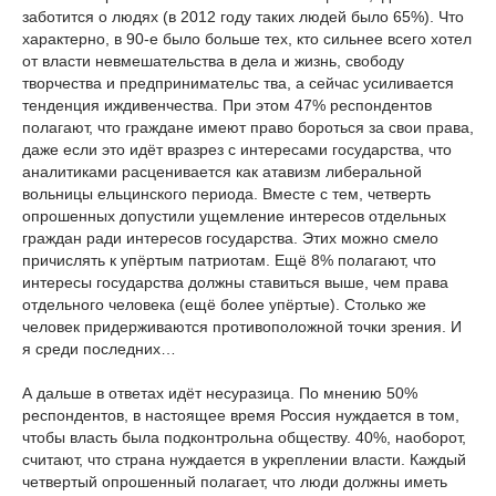
заботится о людях (в 2012 году таких людей было 65%). Что
характерно, в 90-е было больше тех, кто сильнее всего хотел
от власти невмешательства в дела и жизнь, свободу
творчества и предпринимательс
тва, а сейчас усиливается
тенденция иждивенчества. При этом 47% респондентов
полагают, что граждане имеют право бороться за свои права,
даже если это идёт вразрез с интересами государства, что
аналитиками расценивается как атавизм либеральной
вольницы ельцинского периода. Вместе с тем, четверть
опрошенных допустили ущемление интересов отдельных
граждан ради интересов государства. Этих можно смело
причислять к упёртым патриотам. Ещё 8% полагают, что
интересы государства должны ставиться выше, чем права
отдельного человека (ещё более упёртые). Столько же
человек придерживаются противоположной точки зрения. И
я среди последних…
А дальше в ответах идёт несуразица. По мнению 50%
респондентов, в настоящее время Россия нуждается в том,
чтобы власть была подконтрольна обществу. 40%, наоборот,
считают, что страна нуждается в укреплении власти. Каждый
четвертый опрошенный полагает, что люди должны иметь