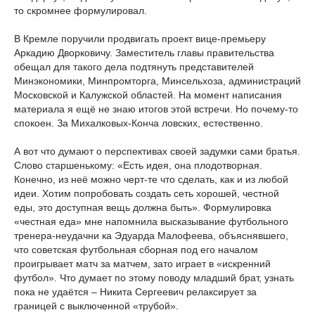
то скромнее формулировал.
В Кремле поручили продвигать проект вице-премьеру
Аркадию Дворковичу. Заместитель главы правительства
обещал для такого дела подтянуть представителей
Минэкономики, Минпромторга, Минсельхоза, администраций
Московской и Калужской областей. На момент написания
материала я ещё не знаю итогов этой встречи. Но почему-то
спокоен. За Михалковых-Конча
ловских, естественно.
А вот что думают о перспективах своей задумки сами братья.
Слово старшенькому: «Есть идея, она плодотворная.
Конечно, из неё можно черт-те что сделать, как и из любой
идеи. Хотим попробовать создать сеть хорошей, честной
еды, это доступная вещь должна быть». Формулировка
«честная еда» мне напомнила высказывание футбольного
тренера-неудачни
ка Эдуарда Малофеева, объяснявшего,
что советская футбольная сборная под его началом
проигрывает матч за матчем, зато играет в «искренний
футбол». Что думает по этому поводу младший брат, узнать
пока не удаётся – Никита Сергеевич релаксирует за
границей с выключенной «трубой».