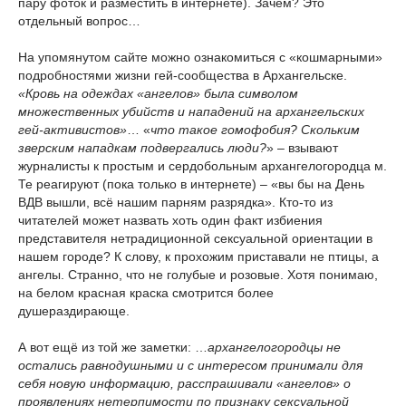
пару фоток и разместить в интернете). Зачем? Это
отдельный вопрос…
На упомянутом сайте можно ознакомиться с «кошмарными»
подробностями жизни гей-сообщества в Архангельске.
«Кровь на одеждах «ангелов» была символом
множественных убийств и нападений на архангельских
гей-активистов»
… «
что такое гомофобия? Скольким
зверским нападкам подвергались люди?
» – взывают
журналисты к простым и сердобольным архангелогородца
м.
Те реагируют (пока только в интернете) – «вы бы на День
ВДВ вышли, всё нашим парням разрядка». Кто-то из
читателей может назвать хоть один факт избиения
представителя нетрадиционной сексуальной ориентации в
нашем городе? К слову, к прохожим приставали не птицы, а
ангелы. Странно, что не голубые и розовые. Хотя понимаю,
на белом красная краска смотрится более
душераздирающе.
А вот ещё из той же заметки: …
архангелогородцы не
остались равнодушными и с интересом принимали для
себя новую информацию, расспрашивали «ангелов» о
проявлениях нетерпимости по признаку сексуальной