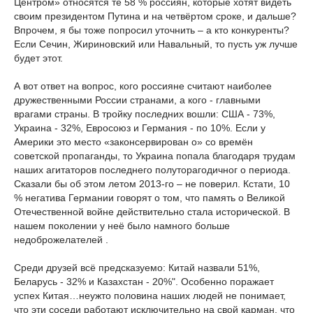
Центром» относятся те 58 % россиян, которые хотят видеть
своим президентом Путина и на четвёртом сроке, и дальше?
Впрочем, я бы тоже попросил уточнить – а кто конкуренты?
Если Сечин, Жириновский или Навальный, то пусть уж лучше
будет этот.
А вот ответ на вопрос, кого россияне считают наиболее
дружественными России странами, а кого - главными
врагами страны. В тройку последних вошли: США - 73%,
Украина - 32%, Евросоюз и Германия - по 10%. Если у
Америки это место «законсервирован
о» со времён
советской пропаганды, то Украина попала благодаря трудам
наших агитаторов последнего полуторагодичног
о периода.
Сказали бы об этом летом 2013-го – не поверил. Кстати, 10
% негатива Германии говорят о том, что память о Великой
Отечественной войне действительно стала исторической. В
нашем поколении у неё было намного больше
недоброжелателей
.
Среди друзей всё предсказуемо: Китай назвали 51%,
Беларусь - 32% и Казахстан - 20%". Особенно поражает
успех Китая…неужто половина наших людей не понимает,
что эти соседи работают исключительно на свой карман, что