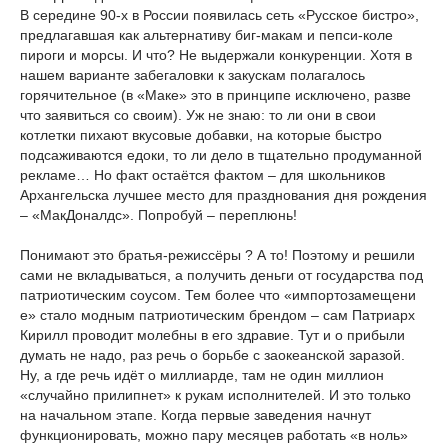
В середине 90-х в России появилась сеть «Русское бистро»,
предлагавшая как альтернативу биг-макам и пепси-коле
пироги и морсы. И что? Не выдержали конкуренции. Хотя в
нашем варианте забегаловки к закускам полагалось
горячительное (в «Маке» это в принципе исключено, разве
что заявиться со своим). Уж не знаю: то ли они в свои
котлетки пихают вкусовые добавки, на которые быстро
подсаживаются едоки, то ли дело в тщательно продуманной
рекламе… Но факт остаётся фактом – для школьников
Архангельска лучшее место для празднования дня рождения
– «МакДоналдс». Попробуй – переплюнь!
Понимают это братья-режиссёры
? А то! Поэтому и решили
сами не вкладываться, а получить деньги от государства под
патриотическим соусом. Тем более что «импортозамещени
е» стало модным патриотическим брендом – сам Патриарх
Кирилл проводит молебны в его здравие. Тут и о прибыли
думать не надо, раз речь о борьбе с заокеанской заразой.
Ну, а где речь идёт о миллиарде, там не один миллион
«случайно прилипнет» к рукам исполнителей. И это только
на начальном этапе. Когда первые заведения начнут
функционировать, можно пару месяцев работать «в ноль»