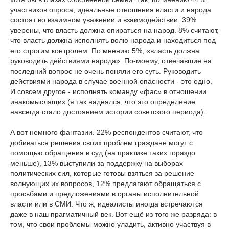
участников опроса, идеальные отношения власти и народа
состоят во взаимном уважении и взаимодействии. 39%
уверены, что власть должна опираться на народ. 8% считают,
что власть должна исполнять волю народа и находиться под
его строгим контролем. По мнению 5%, «власть должна
руководить действиями народа». По-моему, отвечавшие на
последний вопрос не очень поняли его суть. Руководить
действиями народа в случае военной опасности - это одно.
И совсем другое - исполнять команду «фас» в отношении
инакомыслящих (я так надеялся, что это определение
навсегда стало достоянием истории советского периода).
А вот немного фантазии. 22% респондентов считают, что
добиваться решения своих проблем граждане могут с
помощью обращения в суд (на практике таких гораздо
меньше), 13% выступили за поддержку на выборах
политических сил, которые готовы взяться за решение
волнующих их вопросов, 12% предлагают обращаться с
просьбами и предложениями в органы исполнительной
власти или в СМИ. Что ж, идеалисты иногда встречаются
даже в наш прагматичный век. Вот ещё из того же разряда: в
том, что свои проблемы можно уладить, активно участвуя в