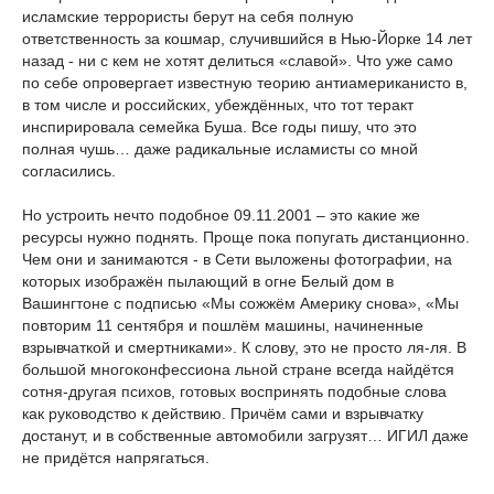
исламские террористы берут на себя полную
ответственность за кошмар, случившийся в Нью-Йорке 14 лет
назад - ни с кем не хотят делиться «славой». Что уже само
по себе опровергает известную теорию антиамериканисто
в,
в том числе и российских, убеждённых, что тот теракт
инспирировала семейка Буша. Все годы пишу, что это
полная чушь… даже радикальные исламисты со мной
согласились.
Но устроить нечто подобное 09.11.2001 – это какие же
ресурсы нужно поднять. Проще пока попугать дистанционно.
Чем они и занимаются - в Сети выложены фотографии, на
которых изображён пылающий в огне Белый дом в
Вашингтоне с подписью «Мы сожжём Америку снова», «Мы
повторим 11 сентября и пошлём машины, начиненные
взрывчаткой и смертниками». К слову, это не просто ля-ля. В
большой многоконфессиона
льной стране всегда найдётся
сотня-другая психов, готовых воспринять подобные слова
как руководство к действию. Причём сами и взрывчатку
достанут, и в собственные автомобили загрузят… ИГИЛ даже
не придётся напрягаться.