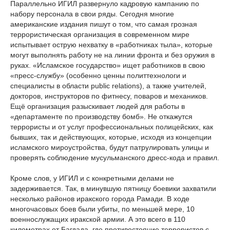
Параллельно ИГИЛ развернуло кадровую кампанию по
набору персонала в свои ряды. Сегодня многие
американские издания пишут о том, что самая грозная
террористическая организация в современном мире
испытывает острую нехватку в «работниках тыла», которые
могут выполнять работу не на линии фронта и без оружия в
руках. «Исламское государство» ищет работников в свою
«пресс-службу» (особенно ценны политтехнологи и
специалисты в области public relations), а также учителей,
докторов, инструкторов по фитнесу, поваров и механиков.
Ещё организация разыскивает людей для работы в
«департаменте по производству бомб». Не откажутся
террористы и от услуг профессиональных полицейских, как
бывших, так и действующих, которые, исходя из концепции
исламского мироустройства, будут патрулировать улицы и
проверять соблюдение мусульманского дресс-кода и правил.
Кроме слов, у ИГИЛ и с конкретными делами не
задерживается. Так, в минувшую пятницу боевики захватили
несколько районов иракского города Рамади. В ходе
многочасовых боев были убиты, по меньшей мере, 10
военнослужащих иракской армии. А это всего в 110
километрах от Багдада, где противостояние террористов с