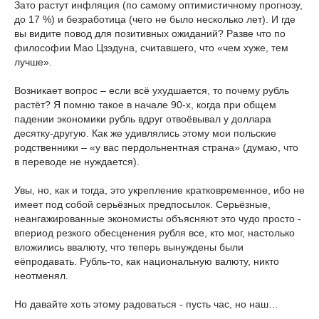
Зато растут инфляция (по самому оптимистичному прогнозу,
до 17 %) и безработица (чего не было несколько лет). И где
вы видите повод для позитивных ожиданий? Разве что по
философии Мао Цзэдуна, считавшего, что «чем хуже, тем
лучше».
Возникает вопрос – если всё ухудшается, то почему рубль
растёт? Я помню такое в начале 90-х, когда при общем
падении экономики рубль вдруг отвоёвывал у доллара
десятку-другую. Как же удивлялись этому мои польские
родственники – «у вас пердольнентная страна» (думаю, что
в переводе не нуждается).
Увы, но, как и тогда, это укрепление кратковременное, ибо не
имеет под собой серьёзных предпосылок. Серьёзные,
неангажированные экономисты объясняют это чудо просто -
впериод резкого обесценения рубля все, кто мог, настолько
вложились ввалюту, что теперь вынуждены были
еёпродавать. Рубль-то, как национальную валюту, никто
неотменял.
Но давайте хоть этому радоваться - пусть час, но наш…