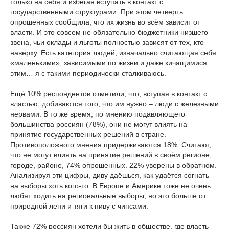
только на себя и избегая вступать в контакт с
государственными структурами. При этом четверть
опрошенных сообщила, что их жизнь во всём зависит от
власти. И это совсем не обязательно бюджетники низшего
звена, чьи оклады и льготы полностью зависят от тех, кто
наверху. Есть категория людей, изначально считающая себя
«маленькими», зависимыми по жизни и даже кичащимися
этим… я с такими периодически сталкиваюсь.
Ещё 10% респондентов отметили, что, вступая в контакт с
властью, добиваются того, что им нужно – люди с железными
нервами. В то же время, по мнению подавляющего
большинства россиян (78%), они не могут влиять на
принятие государственных решений в стране.
Противоположного мнения придерживаются 18%. Считают,
что не могут влиять на принятие решений в своём регионе,
городе, районе, 74% опрошенных. 22% уверены в обратном.
Анализируя эти цифры, диву даёшься, как удаётся согнать
на выборы хоть кого-то. В Европе и Америке тоже не очень
любят ходить на региональные выборы, но это больше от
природной лени и тяги к пиву с чипсами.
Также 72% россиян хотели бы жить в обществе, где власть