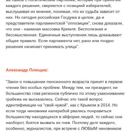
каждого решения, сверяются с позицией избирателей,
выслушивая их мнения, понимая, что их судьба зависит от
них. Но сегодня российская Госдума в целом, да и
представители парламентской "оппозиции", снова доказали,
что они - наемная массовка Кремля. Бесполезная и
бессмысленная. Единичные выступления лишь доказывают
общее правило. Если парламента нет, рано или поздно
решения начинает принимать улица".
Александр Плющев:
"Закон о повышении пенсионного возраста принят в первом
чтении без особых проблем. Между тем, ни президент, ни
большинство глав регионов публично по этому узакониванию
грабежа не высказались. Сейчас это такой вопрос
идентификации на "свой-чужой", как с Крымом в 2014. Но
если тогда чиновники наперебой рвались понравиться
большинству находящихся в эйфории людей, то сейчас они
наоборот, боятся вызвать их гнев. Поэтому долг каждого,
особенно, журналистов, при встрече с ЛЮБЫМ чиновником