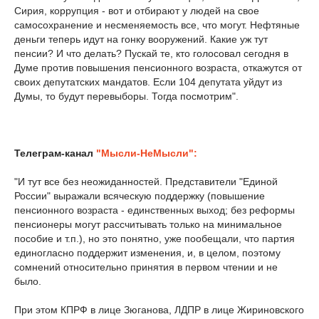
Сирия, коррупция - вот и отбирают у людей на свое
самосохранение и несменяемость все, что могут. Нефтяные
деньги теперь идут на гонку вооружений. Какие уж тут
пенсии? И что делать? Пускай те, кто голосовал сегодня в
Думе против повышения пенсионного возраста, откажутся от
своих депутатских мандатов. Если 104 депутата уйдут из
Думы, то будут перевыборы. Тогда посмотрим".
Телеграм-канал
"Мысли-НеМысли":
"И тут все без неожиданностей. Представители "Единой
России" выражали всяческую поддержку (повышение
пенсионного возраста - единственных выход; без реформы
пенсионеры могут рассчитывать только на минимальное
пособие и т.п.), но это понятно, уже пообещали, что партия
единогласно поддержит изменения, и, в целом, поэтому
сомнений относительно принятия в первом чтении и не
было.
При этом КПРФ в лице Зюганова, ЛДПР в лице Жириновского