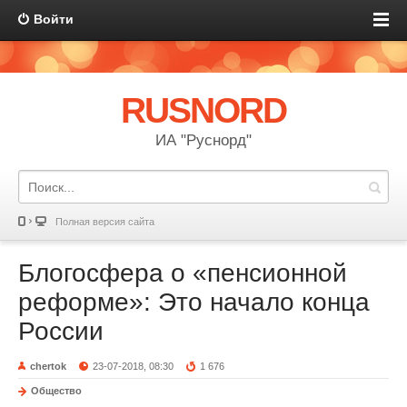
Войти
RUSNORD
ИА "Руснорд"
Полная версия сайта
Блогосфера о «пенсионной
реформе»: Это начало конца
России
chertok
23-07-2018, 08:30
1 676
Общество