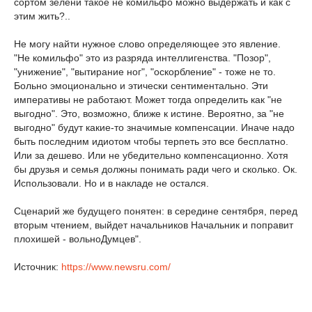
сортом зелени такое не комильфо можно выдержать и как с
этим жить?..
Не могу найти нужное слово определяющее это явление.
"Не комильфо" это из разряда интеллигенства. "Позор",
"унижение", "вытирание ног", "оскорбление" - тоже не то.
Больно эмоционально и этически сентиментально. Эти
императивы не работают. Может тогда определить как "не
выгодно". Это, возможно, ближе к истине. Вероятно, за "не
выгодно" будут какие-то значимые компенсации. Иначе надо
быть последним идиотом чтобы терпеть это все бесплатно.
Или за дешево. Или не убедительно компенсационно. Хотя
бы друзья и семья должны понимать ради чего и сколько. Ок.
Использовали. Но и в накладе не остался.
Сценарий же будущего понятен: в середине сентября, перед
вторым чтением, выйдет начальников Начальник и поправит
плохишей - вольноДумцев".
Источник:
https://www.newsru.com/