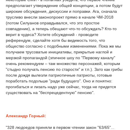
предполагает утверждение общей концепции, а потом будут
широкие обсуждения, дискуссии и поправки. Ага, сначала
трусливо внесли законопроект прямо в начале ЧМ-2018
(потом Силуанов оправдывался, что это простое
совпадение), а теперь обещают что-то обсуждать? Кто-то
верит в чудеса? Хотите обсуждений - проводите
референдум, сделайте хотя бы видимость того, что
общество согласно с подобными изменениями. Пока же мы
получаем трусоватые инициативы, прикрытые наглой и
мерзкой пропагандой (эпичное шоу по "Первому каналу"
очень рекомендуем – там множество персонажей, которым
"стыдно получать пенсию по старости" и т.п.). Зато как грибы
после дождя вылезли патриотичные патриоты, готовые
поработать подольше "ради будущего". Оно и понятно:
прогибаться и лизать надо уже сейчас, тогда не придется
существовать на "беспрецедентную" пенсию".
Александр Горный:
"328 людоедов приняли в первом чтении закон "63/65"...