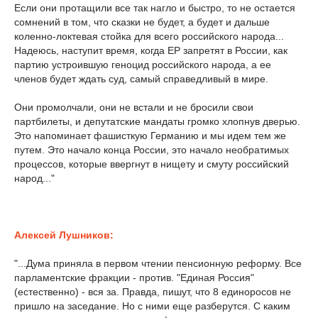
Если они протащили все так нагло и быстро, то не остается
сомнений в том, что сказки не будет, а будет и дальше
коленно-локтевая стойка для всего российского народа...
Надеюсь, наступит время, когда ЕР запретят в России, как
партию устроившую геноцид российского народа, а ее
членов будет ждать суд, самый справедливый в мире.
Они промолчали, они не встали и не бросили свои
партбилеты, и депутатские мандаты громко хлопнув дверью.
Это напоминает фашисткую Германию и мы идем тем же
путем. Это начало конца России, это начало необратимых
процессов, которые ввергнут в нищету и смуту российский
народ..."
Алексей Лушников:
"...Дума приняла в первом чтении пенсионную реформу. Все
парламентские фракции - против. "Единая Россия"
(естественно) - вся за. Правда, пишут, что 8 единоросов не
пришло на заседание. Но с ними еще разберутся. С каким