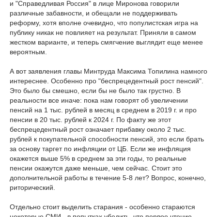
и "Справедливая Россия" в лице Миронова говорили
различные забавности, и обещали не поддерживать
реформу, хотя вполне очевидно, что популистская игра на
публику никак не повлияет на результат. Приняли в самом
жестком варианте, и теперь смягчение выглядит еще менее
вероятным.
А вот заявления главы Минтруда Максима Топилина намного
интереснее. Особенно про "беспрецедентный рост пенсий".
Это было бы смешно, если бы не было так грустно. В
реальности все иначе: пока нам говорят об увеличении
пенсий на 1 тыс. рублей в месяц в среднем в 2019 г. и про
пенсии в 20 тыс. рублей к 2024 г. По факту же этот
беспрецедентный рост означает прибавку около 2 тыс.
рублей к покупательной способности пенсий, это если брать
за основу таргет по инфляции от ЦБ. Если же инфляция
окажется выше 5% в среднем за эти годы, то реальные
пенсии окажутся даже меньше, чем сейчас. Стоит это
дополнительной работы в течение 5-8 лет? Вопрос, конечно,
риторический.
Отдельно стоит выделить старания - особенно стараются
некоторые СМИ - в попытках убедить, что первое чтение