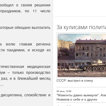
сообщил о своем решении
праздников, по 11 число
За кулисами полит
а которые обещано выплатить
на волю главам региона
сти пандемии, и исходя из
течественная медицинская
ум – только производство
 раз, и в ближайший месяц
СССР: выстрел в спину
и…
29 июнь
10:00
 дисциплина, спокойствие и
"Мамонты давно вымерли". Ал
Новиков о себе и о других