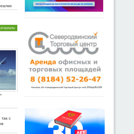
реалки
материалы
»
 так с
ев