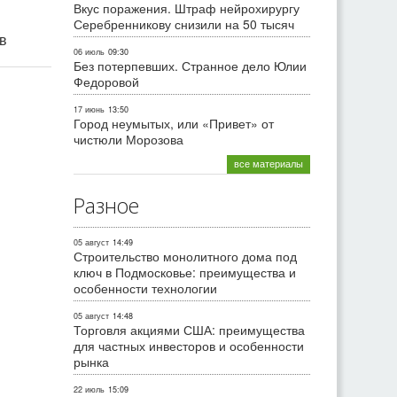
Вкус поражения. Штраф нейрохирургу
Серебренникову снизили на 50 тысяч
ив
06 июль
09:30
Без потерпевших. Странное дело Юлии
Федоровой
17 июнь
13:50
Город неумытых, или «Привет» от
чистюли Морозова
все материалы
Разное
05 август
14:49
Строительство монолитного дома под
ключ в Подмосковье: преимущества и
особенности технологии
05 август
14:48
Торговля акциями США: преимущества
для частных инвесторов и особенности
рынка
22 июль
15:09