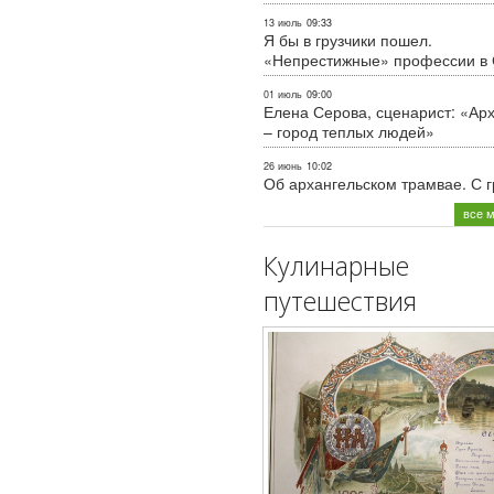
13 июль
09:33
Я бы в грузчики пошел.
«Непрестижные» профессии в
01 июль
09:00
Елена Серова, сценарист: «Ар
– город теплых людей»
26 июнь
10:02
Об архангельском трамвае. С 
все 
Кулинарные
путешествия