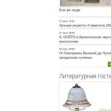
Ели же люди
01 июль
15:27
Лучшие рецепты II квартала 20
21 июнь
09:53
IL GUSTO в Архангельске: вкус
многоточие
05 июнь
09:00
От Екатерины Великой до Пути
загадочная солянка
Литературная гост