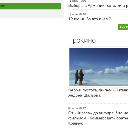
16 июнь
17:00
Выборы в Армении: хотелки и 
тика
12 июнь
09:00
12 июня. За что пьём?
все 
ПроКино
Небо и пустота. Фильм «Литвяк
Андрея Шальопа
03 июль
09:27
От «Чиваса» до чифира. Что не
фильмом «Коммерсант» брать
Кравчук