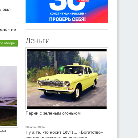
ь был
ело» не
Деньги
се обзоры
Парни с зеленым огоньком
20 июль
09:24
ска
Ну а те, кто носит Levi’s... «Богатство»
времен развитого социализма