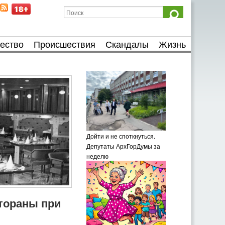
ество
Происшествия
Скандалы
Жизнь
Дойти и не споткнуться.
Депутаты АрхГорДумы за
неделю
тораны при