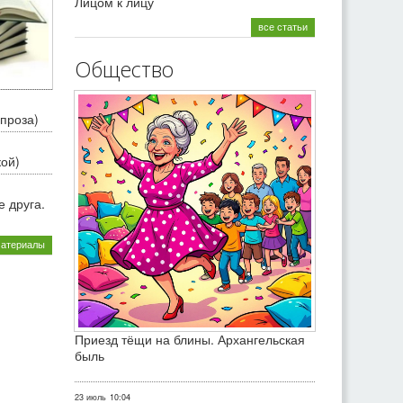
Лицом к лицу
все статьи
Общество
проза)
кой)
 друга.
материалы
Приезд тёщи на блины. Архангельская
быль
23 июль
10:04