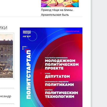
Приезд тёщи на блины.
Архангельская быль
ики
ександр