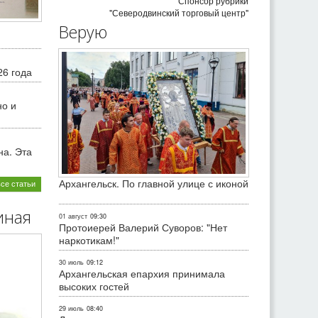
Спонсор рубрики
"Северодвинский торговый центр"
Верую
26 года
но и
на. Эта
Архангельск. По главной улице с иконой
все статьи
иная
01 август
09:30
Протоиерей Валерий Суворов: "Нет
наркотикам!"
30 июль
09:12
Архангельская епархия принимала
высоких гостей
29 июль
08:40