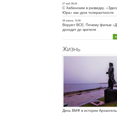
27 май
09:24
С Хабенским в разведку. «Здес
Юра» как урок толерантности
28 апрель
15:00
Воруют ВСЕ. Почему фильм «Д
доходит до зрителя
в
Жизнь
День ВМФ в истории Архангель