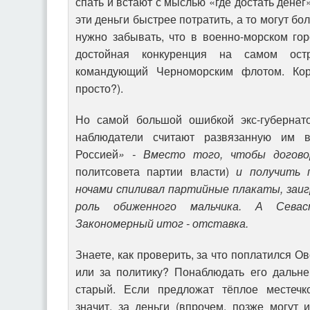
спать и встают с мыслью «где достать денег»
эти деньги быстрее потратить, а то могут бо
нужно забывать, что в военно-морском гор
достойная конкуренция на самом ост
командующий Черноморским флотом. Кор
просто?).
Но самой большой ошибкой экс-губернат
наблюдатели считают развязанную им 
Россией
» - Вместо того, чтобы догов
политсовета партии власти)
и получить п
ночами спиливал партийные плакаты, заиг
роль обиженного мальчика. А Севас
Закономерный итог - отставка.
Знаете, как проверить, за что поплатился О
или за политику? Понаблюдать его дальне
старый. Если предложат тёплое местечко
значит, за деньги (впрочем, позже могут и