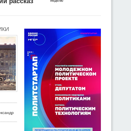
ий рассказ
неделю
ики
ександр