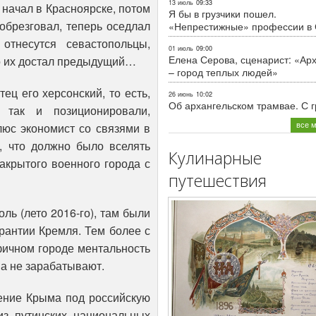
13 июль
09:33
 начал в Красноярске, потом
Я бы в грузчики пошел.
обрезговал, теперь оседлал
«Непрестижные» профессии в
отнесутся севастопольцы,
01 июль
09:00
Елена Серова, сценарист: «Ар
ко их достал предыдущий…
– город теплых людей»
ец его херсонский, то есть,
26 июнь
10:02
Об архангельском трамвае. С 
 так и позиционировали,
все 
люс экономист со связями в
, что должно было вселять
Кулинарные
акрытого военного города с
путешествия
ль (лето 2016-го), там были
арантии Кремля. Тем более с
фичном городе ментальность
 а не зарабатывают.
щение Крыма под российскую
з путинских национальных