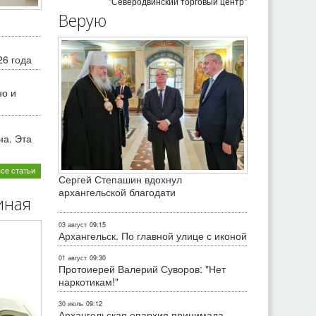
"Северодвинский торговый центр"
Верую
26 года
но и
на. Эта
все статьи
Сергей Степашин вдохнул
архангельской благодати
иная
03 август
09:15
Архангельск. По главной улице с иконой
01 август
09:30
Протоиерей Валерий Суворов: "Нет
наркотикам!"
30 июль
09:12
Архангельская епархия принимала