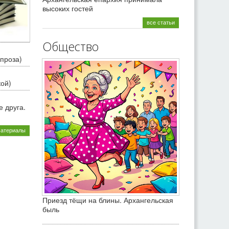
высоких гостей
все статьи
Общество
проза)
кой)
 друга.
материалы
Приезд тёщи на блины. Архангельская
быль