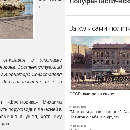
Полуфантастическ
в
За кулисами полит
 отправил в отставку
нникова. Соответствующий
ы губернатора Севастополя
дня голосования, т. е. в
СССР: выстрел в спину
т «фронтовика» Михаила
29 июнь
10:00
уть поруководил Хакасией в
"Мамонты давно вымерли". Ал
ременья и ушёл, хотя ему
Новиков о себе и о других
орах.
16 июнь
17:00