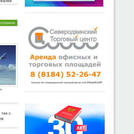
реалки
материалы
»
 так с
ев