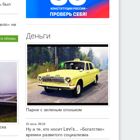
ь был
ело» не
Деньги
се обзоры
Парни с зеленым огоньком
20 июль
09:24
ска
Ну а те, кто носит Levi’s... «Богатство»
времен развитого социализма