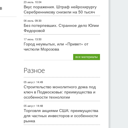
23 июль
10:04
Вкус поражения. Штраф нейрохирургу
ив
Серебренникову снизили на 50 тысяч
06 июль
09:30
Без потерпевших. Странное дело Юлии
Федоровой
17 июнь
13:50
Город неумытых, или «Привет» от
чистюли Морозова
все материалы
Разное
05 август
14:49
Строительство монолитного дома под
ключ в Подмосковье: преимущества и
особенности технологии
05 август
14:48
Торговля акциями США: преимущества
для частных инвесторов и особенности
рынка