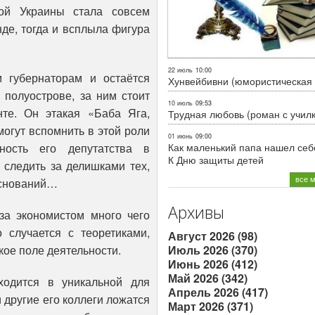
вой Украины стала совсем
де, тогда и всплыла фигура
22 июль
10:00
 губернаторам и остаётся
Хунвейбивни (юмористическая 
полуострове, за ним стоит
10 июль
09:53
те. Он этакая «Баба Яга,
Трудная любовь (роман с учил
могут вспомнить в этой роли
01 июнь
09:00
ость его депутатства в
Как маленький папа нашел себе
К Дню защиты детей
 следить за делишками тех,
все 
 оснований…
Архивы
за экономистом много чего
о случается с теоретиками,
Август 2026 (98)
ое поле деятельности.
Июль 2026 (370)
Июнь 2026 (412)
Май 2026 (342)
ходится в уникальной для
Апрель 2026 (417)
 другие его коллеги ложатся
Март 2026 (371)