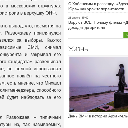
С Хабенским в разведку. «Здес
 в московских структурах
Юра» как урок толерантности
пристроив в верхушку ОНФ.
28 апрель
15:00
Воруют ВСЕ. Почему фильм «Д
ать вывод, что, несмотря на
доходит до зрителя
у, Развожаеву приглянулся
в
зялся за выборы. Как-то:
зависимые СМИ, снимал
Жизнь
онкурента и закрывал его
ого кандидата», развешивал
е, по полной использовал
занное поклёп на честного
м, есть мнение, что Михаил
политменеджера, способного
ей будет наблюдать за его
День ВМФ в истории Архангель
л Развожаев – типичный
атуры из, так называемых,