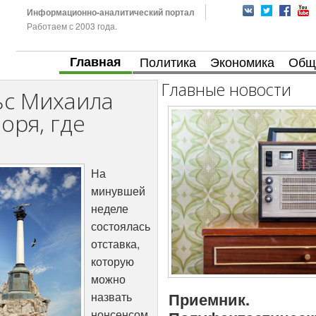
Информационно-аналитический портал
Работаем с 2003 года.
Главная
Политика
Экономика
Общ
Главные новости
ьс Михаила
оря, где
На
минувшей
неделе
состоялась
отставка,
которую
можно
Приемник.
назвать
нонсенсом