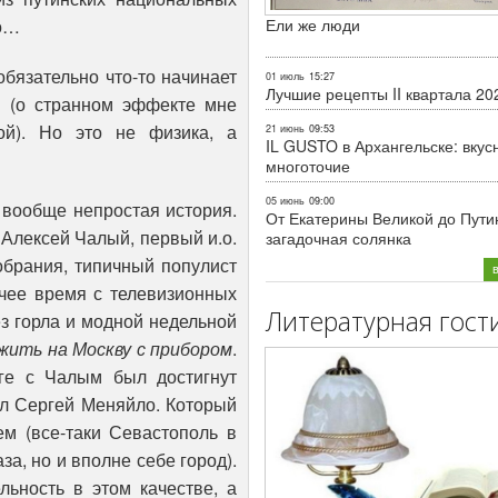
но…
Ели же люди
обязательно что-то начинает
01 июль
15:27
Лучшие рецепты II квартала 20
м (о странном эффекте мне
ой). Но это не физика, а
21 июнь
09:53
IL GUSTO в Архангельске: вкус
многоточие
05 июнь
09:00
 вообще непростая история.
От Екатерины Великой до Пути
 Алексей Чалый, первый и.о.
загадочная солянка
обрания, типичный популист
ячее время с телевизионных
Литературная гост
з горла и модной недельной
жить на Москву с прибором
.
ге с Чалым был достигнут
ал Сергей Меняйло. Который
м (все-таки Севастополь в
за, но и вполне себе город).
льность в этом качестве, а