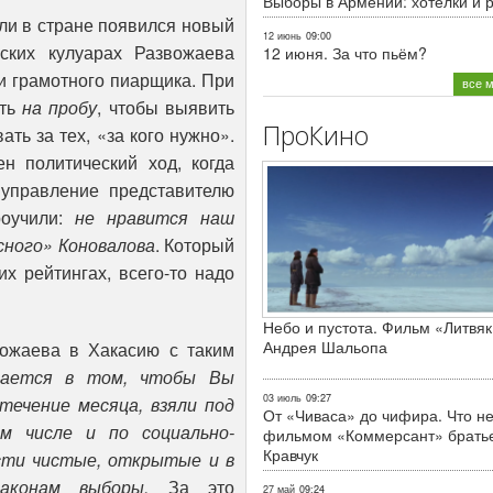
Выборы в Армении: хотелки и 
Или в стране появился новый
12 июнь
09:00
ских кулуарах Развожаева
12 июня. За что пьём?
и грамотного пиарщика. При
все 
ить
на пробу
, чтобы выявить
ПроКино
ть за тех, «за кого нужно».
н политический ход, когда
 управление представителю
роучили:
не нравится наш
сного» Коновалова
. Который
х рейтингах, всего-то надо
Небо и пустота. Фильм «Литвяк
Андрея Шальопа
вожаева в Хакасию с таким
чается в том, чтобы Вы
03 июль
09:27
течение месяца, взяли под
От «Чиваса» до чифира. Что не
м числе и по социально-
фильмом «Коммерсант» брать
Кравчук
сти чистые, открытые и в
законам выборы.
За это
27 май
09:24