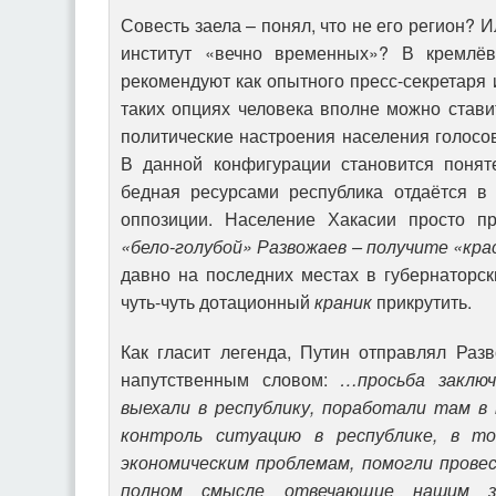
Совесть заела – понял, что не его регион? 
институт «вечно временных»? В кремлёв
рекомендуют как опытного пресс-секретаря 
таких опциях человека вполне можно став
политические настроения населения голосова
В данной конфигурации становится поняте
бедная ресурсами республика отдаётся в
оппозиции. Население Хакасии просто п
«бело-голубой» Развожаев – получите «кра
давно на последних местах в губернаторски
чуть-чуть дотационный
краник
прикрутить.
Как гласит легенда, Путин отправлял Раз
напутственным словом:
…просьба заклю
выехали в республику, поработали там в 
контроль ситуацию в республике, в то
экономическим проблемам, помогли прове
полном смысле отвечающие нашим 