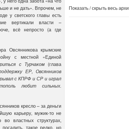
, у него одна забота «на что
льше и не дать». Впрочем, не
Показать / скрыть весь арх
оде у светского главы есть
рие вертикали власти –
оче, всё непросто (а где
ора Овсянникова крымские
войну с местной «Единой
ориться с Турчаком
(глава
оддержку ЕР, Овсянников
рывал с КПРФ и СР и играл
тополь любит сильных.
всянников кресло – за деньги
йшую карьеру, мужик-то не
 во властных структурах,
 посадить, такое редко, но