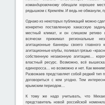
командировочному
обещали хорошее место
рядышком с Кремлём. И ведь не обманули, 
Однако из некоторых публикаций можно сдел
конкретно поставленную хакасскую задач
местный климат, и он слишком ретиво в
всячески прижимал региональные не
агитационные баннеры своего главного к
агитационные клубы, поливал грязью «красн
собственную незаконную агитацию… короч
властный ресурс. Возможно, всё вышеска
единоросса… но возможно и нет. Как миниму
Развожаев представляет собой редкий тип 
договориться с кем угодно. Тем интересн
крымским периодом…
К тому же надо учитывать, что Михаи
представитель новой российской номенкл