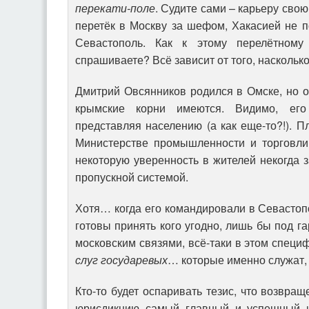
перекати-поле
. Судите сами – карьеру свою
перетёк в Москву за шефом, Хакасией не п
Севастополь. Как к этому перелётному 
спрашиваете? Всё зависит от того, насколь
Дмитрий Овсянников родился в Омске, но от
крымские корни имеются. Видимо, его
представляя населению (а как еще-то?!). П
Министерстве промышленности и торговли
некоторую уверенность в жителей некогда з
пропускной системой.
Хотя… когда его командировали в Севастопо
готовы принять кого угодно, лишь бы под г
московским связями, всё-таки в этом специ
слуг государевых
… которые именно служат,
Кто-то будет оспаривать тезис, что возвра
юрисдикцию самый главный и успешный и