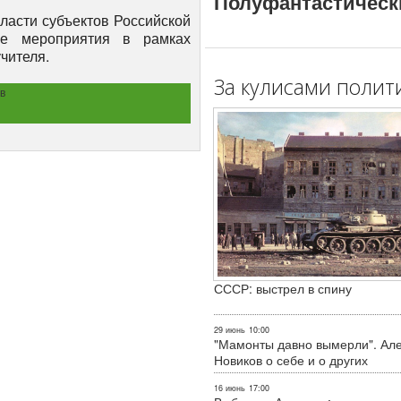
Полуфантастическ
ласти субъектов Российской
ие мероприятия в рамках
чителя.
За кулисами полит
в
СССР: выстрел в спину
29 июнь
10:00
"Мамонты давно вымерли". Ал
Новиков о себе и о других
16 июнь
17:00