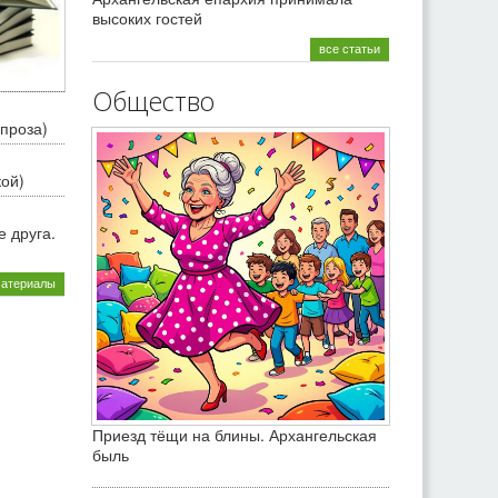
высоких гостей
все статьи
Общество
проза)
кой)
 друга.
материалы
Приезд тёщи на блины. Архангельская
быль