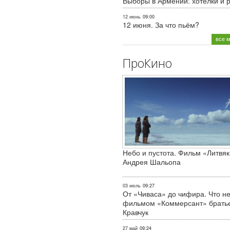
Выборы в Армении: хотелки и 
12 июнь
09:00
12 июня. За что пьём?
все 
ПроКино
Небо и пустота. Фильм «Литвяк
Андрея Шальопа
03 июль
09:27
От «Чиваса» до чифира. Что не
фильмом «Коммерсант» брать
Кравчук
27 май
09:24