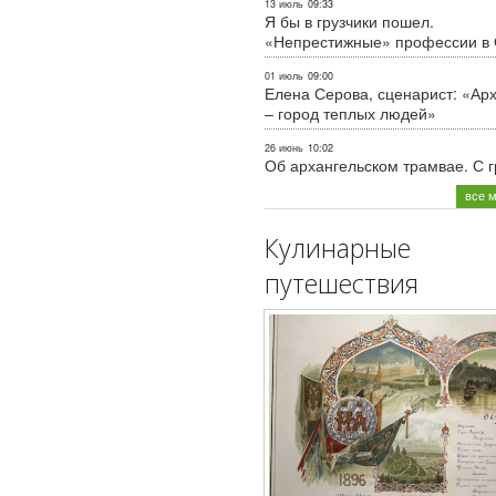
13 июль
09:33
Я бы в грузчики пошел.
«Непрестижные» профессии в
01 июль
09:00
Елена Серова, сценарист: «Ар
– город теплых людей»
26 июнь
10:02
Об архангельском трамвае. С 
все 
Кулинарные
путешествия