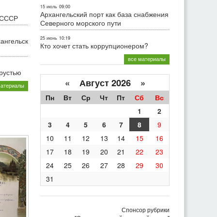
15 июль
09:00
Архангельский порт как база снабжения
 СССР
Северного морского пути
25 июнь
10:19
хангельск
Кто хочет стать коррупционером?
все материалы
грустью
«
Август 2026 »
материалы
Пн
Вт
Ср
Чт
Пт
Сб
Вс
1
2
3
4
5
6
7
8
9
10
11
12
13
14
15
16
17
18
19
20
21
22
23
24
25
26
27
28
29
30
31
Спонсор рубрики