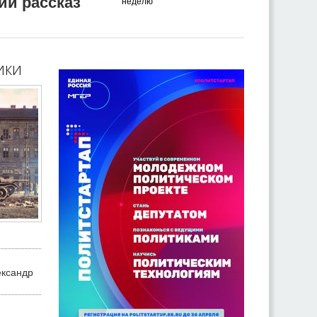
ий рассказ
неделю
ики
ександр