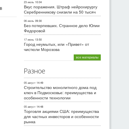
23 июль
10:04
Вкус поражения. Штраф нейрохирургу
ив
Серебренникову снизили на 50 тысяч
06 июль
09:30
Без потерпевших. Странное дело Юлии
Федоровой
17 июнь
13:50
Город неумытых, или «Привет» от
чистюли Морозова
все материалы
Разное
05 август
14:49
Строительство монолитного дома под
ключ в Подмосковье: преимущества и
особенности технологии
05 август
14:48
Торговля акциями США: преимущества
для частных инвесторов и особенности
рынка