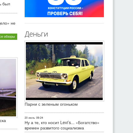
ь был
ело» не
Деньги
се обзоры
Парни с зеленым огоньком
20 июль
09:24
ска
Ну а те, кто носит Levi’s... «Богатство»
времен развитого социализма