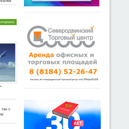
реалки
материалы
»
 так с
ев