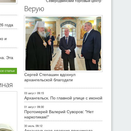
"Северодвинский торговый центр"
Верую
26 года
но и
на. Эта
все статьи
Сергей Степашин вдохнул
архангельской благодати
иная
03 август
09:15
Архангельск. По главной улице с иконой
01 август
09:30
Протоиерей Валерий Суворов: "Нет
наркотикам!"
30 июль
09:12
Архангельская епархия принимала