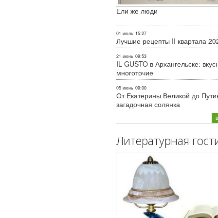
Ели же люди
01 июль
15:27
Лучшие рецепты II квартала 20
21 июнь
09:53
IL GUSTO в Архангельске: вкус
многоточие
05 июнь
09:00
От Екатерины Великой до Пути
загадочная солянка
Литературная гост