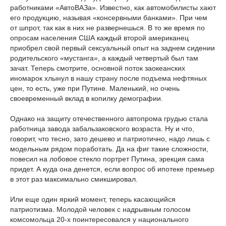
работниками «АвтоВАЗа». Известно, как автомобилисты хают
его продукцию, называя «консервными банками». При чем
от шпрот, так как в них не развернешься. В то же время по
опросам населения США каждый второй американец
приобрел свой первый сексуальный опыт на заднем сидении
родительского «мустанга», а каждый четвертый был там
зачат. Теперь смотрите, основной поток заокеанских
иномарок хлынул в нашу страну после подъема нефтяных
цен, то есть, уже при Путине. Маленький, но очень
своевременный вклад в копилку демографии.
Однако на защиту отечественного автопрома грудью стала
работница завода забальзаковского возраста. Ну и что,
говорит, что тесно, зато дешево и патриотично, надо лишь с
модельным рядом поработать. Да на фиг такие сложности,
повесил на лобовое стекло портрет Путина, эрекция сама
придет. А куда она денется, если вопрос об ипотеке премьер
в этот раз максимально смикшировал.
Или еще один яркий момент, теперь касающийся
патриотизма. Молодой человек с надрывным голосом
комсомольца 20-х поинтересовался у национального