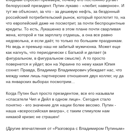
белорусский президент. Путин лукаво - «любит, наверное». И
тут же объяснил, за что - за дешевую нефть, за бездонный
российский потребительский рынок, который проглотит то, на
что европейский даже не посмотрит, за почти беспроцентные
кредиты. То есть, Лукашенко в этом плане почти сварливая
жена, которой и так зарплату отдаешь, а она все равно
недовольна, и если даёт, то только по большим праздникам.
Но ведь и премьер наш не забитый мужичонка. Может еще
как нагнуть, что периодически с Батькой и делает (в
фигуральном, в фигуральном смысле). А то просто
повернется и уйдет, вон на Украине по нему какая Юлия
сохнет. Правда, Владимир Владимирович убеждает нас, что
между ними лишь партнерские отношения двух коллег, ну да
на январских выборах посмотрим...
Когда Путин был просто президентом, все его называли
«спасатели Чип и Дейл в одном лице». Сегодня стало
понятно - его значение для нации более весомо. Путин -
наша «всероссийская виагра», с таким стимулом нам
никакой кризис не страшен!
(Другие впечатления от «Разговора с Владимиром Путиным»