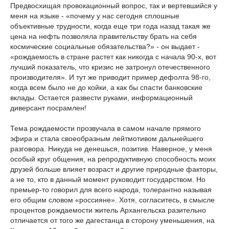
Предвосхищая провокационный вопрос, так и вертевшийся у
меня на языке - «почему у нас сегодня сплошные
объективные трудности, когда еще три года назад такая же
цена на нефть позволяла правительству брать на себя
космические социальные обязательства?» - он выдает -
«рождаемость в стране растет как никогда с начала 90-х, вот
лучший показатель, что кризис не затронул отечественного
производителя». И тут же приводит пример дефолта 98-го,
когда всем было не до койки, а как бы спасти банковские
вклады. Остается развести руками, информационный
диверсант посрамлен!
Тема рождаемости прозвучала в самом начале прямого
эфира и стала своеобразным лейтмотивом дальнейшего
разговора. Никуда не денешься, позитив. Наверное, у меня
особый круг общения, на репродуктивную способность моих
друзей больше влияет возраст и другие природные факторы,
а не то, кто в данный момент руководит государством. Но
премьер-то говорил для всего народа, толерантно называя
его общим словом «россияне». Хотя, согласитесь, в смысле
процентов рождаемости житель Архангельска разительно
отличается от того же дагестанца в сторону уменьшения, на