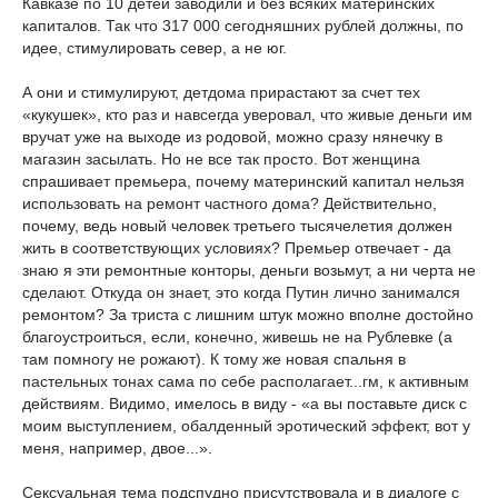
Кавказе по 10 детей заводили и без всяких материнских
капиталов. Так что 317 000 сегодняшних рублей должны, по
идее, стимулировать север, а не юг.
А они и стимулируют, детдома прирастают за счет тех
«кукушек», кто раз и навсегда уверовал, что живые деньги им
вручат уже на выходе из родовой, можно сразу нянечку в
магазин засылать. Но не все так просто. Вот женщина
спрашивает премьера, почему материнский капитал нельзя
использовать на ремонт частного дома? Действительно,
почему, ведь новый человек третьего тысячелетия должен
жить в соответствующих условиях? Премьер отвечает - да
знаю я эти ремонтные конторы, деньги возьмут, а ни черта не
сделают. Откуда он знает, это когда Путин лично занимался
ремонтом? За триста с лишним штук можно вполне достойно
благоустроиться, если, конечно, живешь не на Рублевке (а
там помногу не рожают). К тому же новая спальня в
пастельных тонах сама по себе располагает...гм, к активным
действиям. Видимо, имелось в виду - «а вы поставьте диск с
моим выступлением, обалденный эротический эффект, вот у
меня, например, двое...».
Сексуальная тема подспудно присутствовала и в диалоге с