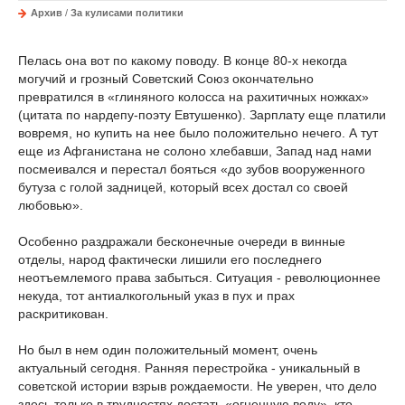
Архив
/
За кулисами политики
Пелась она вот по какому поводу. В конце 80-х некогда
могучий и грозный Советский Союз окончательно
превратился в «глиняного колосса на рахитичных ножках»
(цитата по нардепу-поэту Евтушенко). Зарплату еще платили
вовремя, но купить на нее было положительно нечего. А тут
еще из Афганистана не солоно хлебавши, Запад над нами
посмеивался и перестал бояться «до зубов вооруженного
бутуза с голой задницей, который всех достал со своей
любовью».
Особенно раздражали бесконечные очереди в винные
отделы, народ фактически лишили его последнего
неотъемлемого права забыться. Ситуация - революционнее
некуда, тот антиалкогольный указ в пух и прах
раскритикован.
Но был в нем один положительный момент, очень
актуальный сегодня. Ранняя перестройка - уникальный в
советской истории взрыв рождаемости. Не уверен, что дело
здесь только в трудностях достать «огненную воду», кто