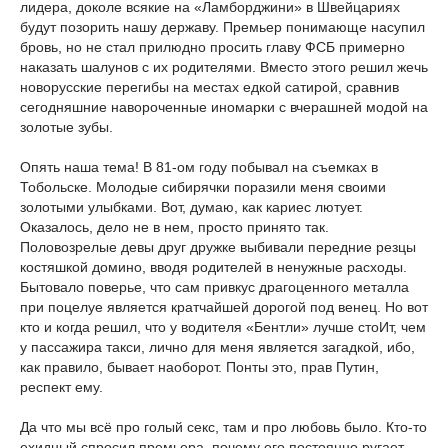
лидера, доколе всякие на «Ламборджини» в Швейцариях
будут позорить нашу державу. Премьер понимающе насупил
бровь, но не стал прилюдно просить главу ФСБ примерно
наказать шалунов с их родителями. Вместо этого решил жечь
новорусские перегибы на местах едкой сатирой, сравнив
сегодняшние навороченные иномарки с вчерашней модой на
золотые зубы.
Опять наша тема! В 81-ом году побывал на съемках в
Тобольске. Молодые сибирячки поразили меня своими
золотыми улыбками. Вот, думаю, как кариес лютует.
Оказалось, дело не в нем, просто принято так.
Половозрелые девы друг дружке выбивали передние резцы
костяшкой домино, вводя родителей в ненужные расходы.
Бытовало поверье, что сам привкус драгоценного металла
при поцелуе является кратчайшей дорогой под венец. Но вот
кто и когда решил, что у водителя «Бентли» лучше стоИт, чем
у пассажира такси, лично для меня является загадкой, ибо,
как правило, бывает наоборот. Понты это, прав Путин,
респект ему.
Да что мы всё про голый секс, там и про любовь было. Кто-то
ехидный спросил премьера, почему его постоянно ругает