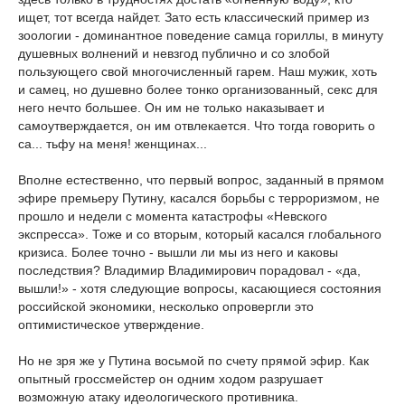
ищет, тот всегда найдет. Зато есть классический пример из
зоологии - доминантное поведение самца гориллы, в минуту
душевных волнений и невзгод публично и со злобой
пользующего свой многочисленный гарем. Наш мужик, хоть
и самец, но душевно более тонко организованный, секс для
него нечто большее. Он им не только наказывает и
самоутверждается, он им отвлекается. Что тогда говорить о
са... тьфу на меня! женщинах...
Вполне естественно, что первый вопрос, заданный в прямом
эфире премьеру Путину, касался борьбы с терроризмом, не
прошло и недели с момента катастрофы «Невского
экспресса». Тоже и со вторым, который касался глобального
кризиса. Более точно - вышли ли мы из него и каковы
последствия? Владимир Владимирович порадовал - «да,
вышли!» - хотя следующие вопросы, касающиеся состояния
российской экономики, несколько опровергли это
оптимистическое утверждение.
Но не зря же у Путина восьмой по счету прямой эфир. Как
опытный гроссмейстер он одним ходом разрушает
возможную атаку идеологического противника.