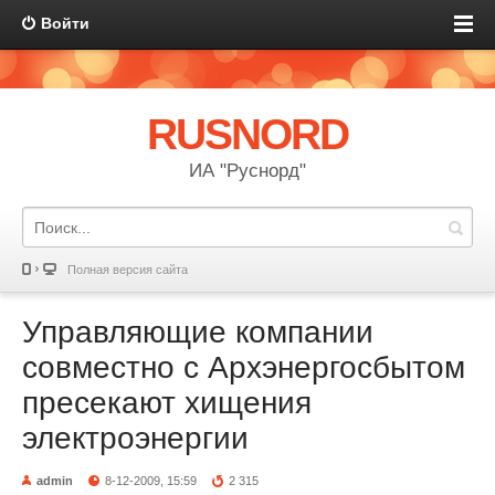
Войти
RUSNORD
ИА "Руснорд"
Полная версия сайта
Управляющие компании
совместно с Архэнергосбытом
пресекают хищения
электроэнергии
admin
8-12-2009, 15:59
2 315