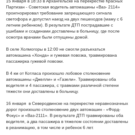
15 января в 18:33 в Архангельске на перекрестке Красных
Партизан - Советская водитель автомашины «Ваз- 2114»
проигнорировал требование запрещающего сигнала
светофора и допустил наезд на двух пешеходов (маму с 6
летним ребенком). В результате ДТП пострадавшие с
ушибами и ссадинами доставлены в больницу, где после
осмотра врачами были отпущены домой.
В селе Холмогоры в 12:00 не смогли разъехаться
автомашина «Хонда» и гужевая повозка, травмирована
пассажирка гужевой повозки.
В 4 км от Котласа произошло лобовое столкновение
автомашины «Джелли» и «Газели». Травмированы оба
водителя и 4 пассажира, с травмами различной степени
тяжести они доставлены в больницу.
16 января в Северодвинске на перекрестке неравнозначных
дорог произошло столкновение двух автомашин - «Форд-
Фокус» и «Ваз-2111». В результате ДТП травмированы оба
водителя, а два пассажира в тяжелом состоянии доставлены
в реанимацию, в том числе и ребенок 6 лет.