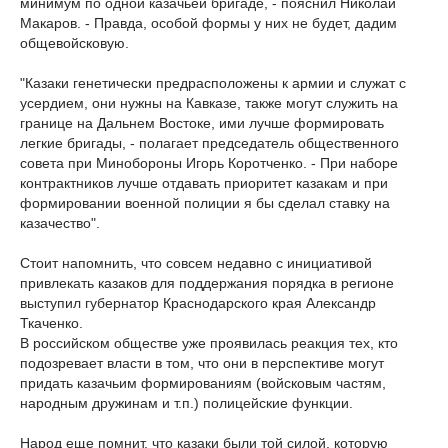
минимум по одной казачьей бригаде, - пояснил Николай
Макаров. - Правда, особой формы у них не будет, дадим
общевойсковую.
"Казаки генетически предрасположены к армии и служат с
усердием, они нужны на Кавказе, также могут служить на
границе на Дальнем Востоке, ими лучше формировать
легкие бригады, - полагает председатель общественного
совета при Минобороны Игорь Коротченко. - При наборе
контрактников лучше отдавать приоритет казакам и при
формировании военной полиции я бы сделал ставку на
казачество".
Стоит напомнить, что совсем недавно с инициативой
привлекать казаков для поддержания порядка в регионе
выступил губернатор Краснодарского края Александр
Ткаченко.
В российском обществе уже проявилась реакция тех, кто
подозревает власти в том, что они в перспективе могут
придать казачьим формированиям (войсковым частям,
народным дружинам и т.п.) полицейские функции.
Народ еще помнит, что казаки были той силой, которую