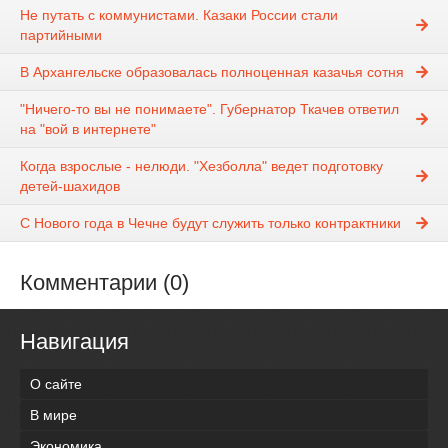
Не путать с коммунистами. Казаки России стали
партийными
В Архангельске образовалась полноценная казачья сотня
"Ничего-то вы не понимаете". Губернатор Ткачев ответил
на "вой в интернете"
Когда взрослые - нелюди. "Хезболла" ведет подготовку
детей-шахидов
С Нового года в Чечне будут служить только контрактники
Комментарии (0)
Навигация
О сайте
В мире
Экономика