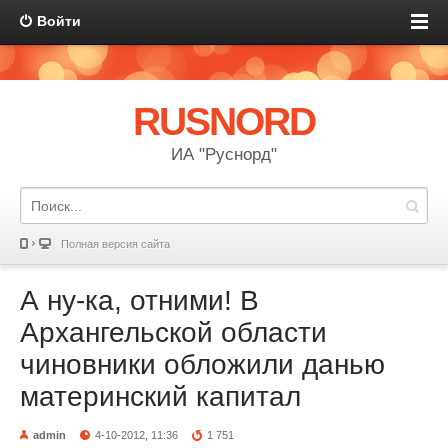
Войти
RUSNORD
ИА "Руснорд"
Полная версия сайта
А ну-ка, отними! В
Архангельской области
чиновники обложили данью
материнский капитал
admin
4-10-2012, 11:36
1 751