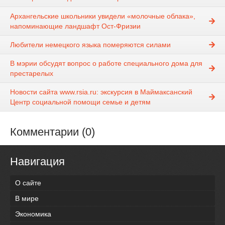
Архангельские школьники увидели «молочные облака»,
напоминающие ландшафт Ост-Фризии
Любители немецкого языка померяются силами
В мэрии обсудят вопрос о работе специального дома для
престарелых
Новости сайта www.rsia.ru: экскурсия в Маймаксанский
Центр социальной помощи семье и детям
Комментарии (0)
Навигация
О сайте
В мире
Экономика